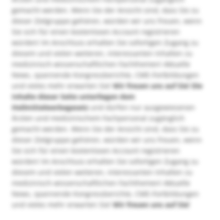
gemacht werden. Wenn Sie der Ansicht sind, dass Sie zu
dieser Zielgruppe gehören, würden wir uns freuen, wenn
Sie sich für einen kostenlosen Account registrieren
würden! Im Anschluss erhalten Sie sofortigen Zugang zu
diesem und vielen weiteren, interessanten Inhalten zu
medizinisch-wissenschaftlichen Fachthemen! Aktuelle
News, spannende Kongressberichte, CME-Fortbildungen
und vieles mehr erwarten Sie!
Wir freuen uns auf Sie!
Die
Inhalte dieser Seite unterliegen dem
Heilmittelwerbegesetz
und dürfen nur ausgewiesenen
Ärzten und medizinischem Fachpersonal zugänglich
gemacht werden. Wenn Sie der Ansicht sind, dass Sie zu
dieser Zielgruppe gehören, würden wir uns freuen, wenn
Sie sich für einen kostenlosen Account registrieren
würden! Im Anschluss erhalten Sie sofortigen Zugang zu
diesem und vielen weiteren, interessanten Inhalten zu
medizinisch-wissenschaftlichen Fachthemen! Aktuelle
News, spannende Kongressberichte, CME-Fortbildungen
und vieles mehr erwarten Sie!
Wir freuen uns auf Sie!