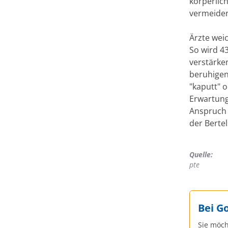
körperlich
vermeiden
Ärzte wei
So wird 4
verstärken
beruhigen
"kaputt" o
Erwartung
Anspruch 
der Berte
Quelle:
pte
Bei G
Sie möch