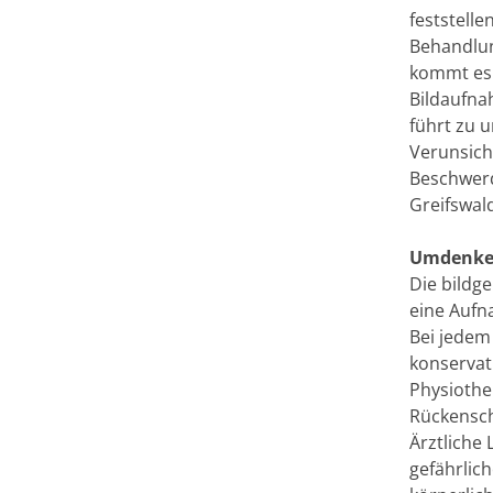
feststell
Behandlun
kommt es 
Bildaufna
führt zu 
Verunsich
Beschwerd
Greifswal
Umdenken
Die bildg
eine Aufn
Bei jedem
konservat
Physiothe
Rückensch
Ärztliche
gefährlic