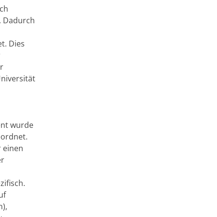
och
t. Dadurch
t. Dies
r
r
niversität
ent wurde
eordnet.
r einen
er
ifisch.
uf
),