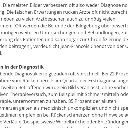
en. Die meisten Bilder verbessern oft also weder Diagnose n
g. Die falschen Erwartungen rücken Ärzte oft nicht zurech
neben zu vielen Arztbesuchen auch zu unnötig vielen
hmen. "Oft werden die Befunde der Bildgebung überbewerte
unnötigen weiteren Untersuchungen und Behandlungen, zu
erung des Patienten und kann sogar zur Chronifizierung de
en beitragen", verdeutlicht Jean-Francois Chenot von der U
d.
 in der Diagnostik
ebende Diagnostik erfolgt zudem oft vorschnell. Bei 22 Proz
ahme vom Rücken bereits im Quartal der Erstdiagnose ang
 zweiten Betroffenen wurde ein Bild veranlasst, ohne vorhe
iven Therapieversuch, zum Beispiel mit Schmerzmitteln od
rapie, unternommen zu haben. 85 Prozent der akuten
merzen gelten als medizinisch unkompliziert und nicht spez
 Leitlinien empfehlen bei Rückenschmerzen ohne Hinweise a
he Verläufe (beispielsweise Wirbelbrüche oder Entzündungen