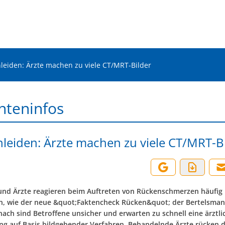
leiden: Ärzte machen zu viele CT/MRT-Bilder
nteninfos
leiden: Ärzte machen zu viele CT/MRT-B
und Ärzte reagieren beim Auftreten von Rückenschmerzen häufig
n, wie der neue &quot;Faktencheck Rücken&quot; der Bertelsman
nach sind Betroffene unsicher und erwarten zu schnell eine ärztli
ng auf Basis bildgebender Verfahren. Behandelnde Ärzte rücken d