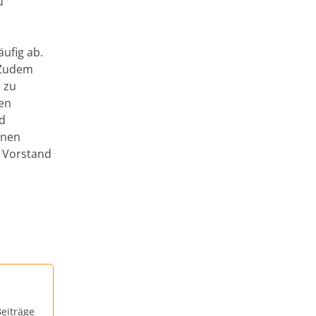
u
ufig ab.
 Zudem
e zu
ken
nd
enen
, Vorstand
eiträge