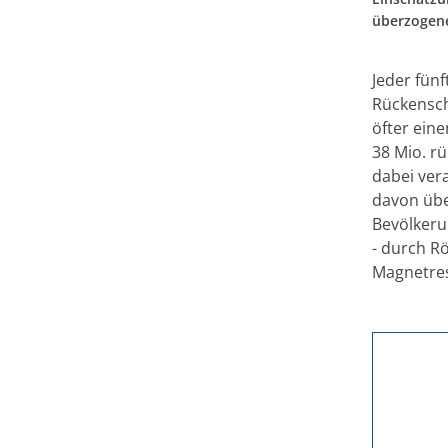
überzogene
Jeder fün
Rückensch
öfter eine
38 Mio. r
dabei ver
davon übe
Bevölkeru
- durch R
Magnetre