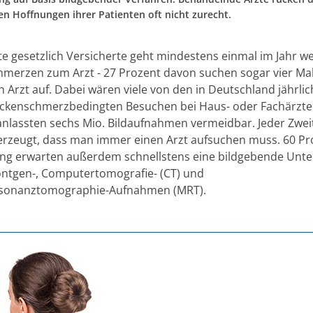
n Hoffnungen ihrer Patienten oft nicht zurecht.
fte gesetzlich Versicherte geht mindestens einmal im Jahr w
merzen zum Arzt - 27 Prozent davon suchen sogar vier Ma
n Arzt auf. Dabei wären viele von den in Deutschland jährli
ückenschmerzbedingten Besuchen bei Haus- oder Fachärzt
anlassten sechs Mio. Bildaufnahmen vermeidbar. Jeder Zweit
rzeugt, dass man immer einen Arzt aufsuchen muss. 60 Pr
ng erwarten außerdem schnellstens eine bildgebende Unt
öntgen-, Computertomografie- (CT) und
sonanztomographie-Aufnahmen (MRT).