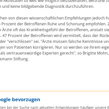
e Aktivitäten so weit wie möglich beizubehalten, Bettruhe z
 und keine bildgebende Diagnostik durchzuführen.
chen von diesen wissenschaftlichen Empfehlungen jedoch hä
3 Prozent der Betroffenen Ruhe und Schonung empfohlen.
 Ärzte oft das Krankheitsgefühl der Betroffenen, anstatt si
. 47 Prozent der Betroffenen wird vermittelt, dass der Rüc
der "verschlissen" sei. "Ärzte müssen falsche Kenntnisse u
en von Patienten korrigieren. Nur so werden sie ihrem eig
als vertrauenswürdige Experten gerecht", so Brigitte Mohn
lsmann Stiftung.
oogle bevorzugen
ten bei der Suche nach aktuellen Entwicklungen häufiger unsere B