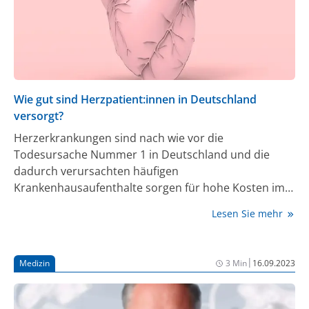
zusammen belastbare Belege für die Wirksamkeit und
Sicherheit von Asundexian bei einem breiten
Spektrum von Patient:innen mit Vorhofflimmern
liefern. Darunter sind auch jene Patient:innen, die ein
hohes Risiko für einen ischämischen Schlaganfall oder
eine systemische Embolie sowie für schwere
Wie gut sind Herzpatient:innen in Deutschland
Blutungsereignisse haben.
versorgt?
Herzerkrankungen sind nach wie vor die
Todesursache Nummer 1 in Deutschland und die
dadurch verursachten häufigen
Krankenhausaufenthalte sorgen für hohe Kosten im
Gesundheitswesen. Wie gut ist die Herzmedizin in
Lesen Sie mehr
Deutschland in Anbetracht der demografischen
Entwicklung und der damit wachsenden Zahl an
Herzpatient:innen aufgestellt? Aus den
|
Medizin
3 Min
16.09.2023
umfangreichen Informationen des neu erschienenen
Deutschen Herzberichts lässt sich Wichtiges für die
Versorgungsperspektive von Herzpatient:innen