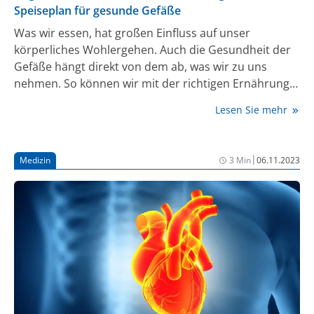
Speiseplan für gesunde Gefäße
Was wir essen, hat großen Einfluss auf unser
körperliches Wohlergehen. Auch die Gesundheit der
Gefäße hängt direkt von dem ab, was wir zu uns
nehmen. So können wir mit der richtigen Ernährung
die Elastizität unserer Gefäße verbessern und
Lesen Sie mehr
versteckte Entzündungsvorgänge im Körper
ausbremsen, aber auch Blutdruck, Blutfette und
Blutzucker optimieren. Einen Überblick darüber, wie
|
Medizin
3 Min
06.11.2023
eine gefäßgesunde Ernährung aussieht, welche
Nahrungsmittel als schädlich, welche als günstig
gelten können und warum das so ist, gibt die
Deutsche Gesellschaft für Gefäßchirurgie und
Gefäßmedizin e.V. (DGG).