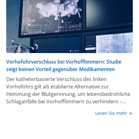
Vorhofohrverschluss bei Vorhofflimmern: Studie
zeigt keinen Vorteil gegenüber Medikamenten
Der katheterbasierte Verschluss des linken
Vorhofohrs gilt als etablierte Alternative zur
Hemmung der Blutgerinnung, um lebensbedrohliche
Schlaganfälle bei Vorhofflimmern zu verhindern –
insbesondere bei Patient:innen mit erhöhtem
Lesen Sie mehr
Blutungsrisiko. Eine jetzt im New England Journal of
Medicine veröffentlichte Multicenter-Studie unter
Leitung des DHZC in Zusammenarbeit mit dem AFNET
e.V. und gefördert durch das Deutsche Zentrum für