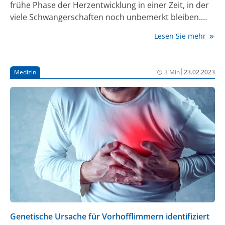
frühe Phase der Herzentwicklung in einer Zeit, in der
viele Schwangerschaften noch unbemerkt bleiben.
Auch deshalb sind viele Details der Herzbildung
Lesen Sie mehr
unbekannt. Untersuchungen an Tieren lassen sich
ebenfalls nur bedingt auf Menschen übertragen. Ein
Team der Technischen Universität München (TUM)
|
Medizin
3 Min
23.02.2023
hat Stammzellen angeregt, die Entstehung des
menschlichen Herzens nachzubilden. Das Ergebnis ist
ein Organoid, eine Art Miniatur-Herz. Damit lassen
sich die früheste Phase der Entstehung unseres
Herzens studieren und Erkrankungen erforschen.
Genetische Ursache für Vorhofflimmern identifiziert