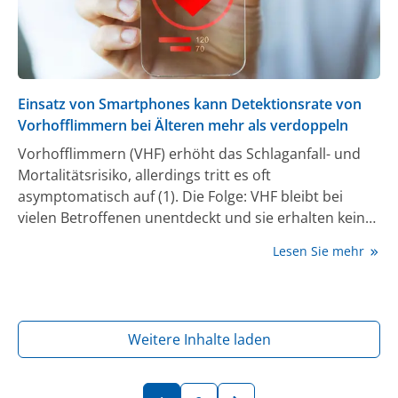
Einsatz von Smartphones kann Detektionsrate von
Vorhofflimmern bei Älteren mehr als verdoppeln
Vorhofflimmern (VHF) erhöht das Schlaganfall- und
Mortalitätsrisiko, allerdings tritt es oft
asymptomatisch auf (1). Die Folge: VHF bleibt bei
vielen Betroffenen unentdeckt und sie erhalten keine
effektive Schlaganfallprophylaxe. Ein VHF-Screening
Lesen Sie mehr
mit Smartphones kann die Detektions- und
Behandlungsrate bei Personen ab 60 Jahren im
Vergleich zur Regelversorgung mehr als verdoppeln,
wie die kürzlich vorgestellte, randomisierte Studie
Weitere Inhalte laden
eBRAVE-AF gezeigt hat (2).