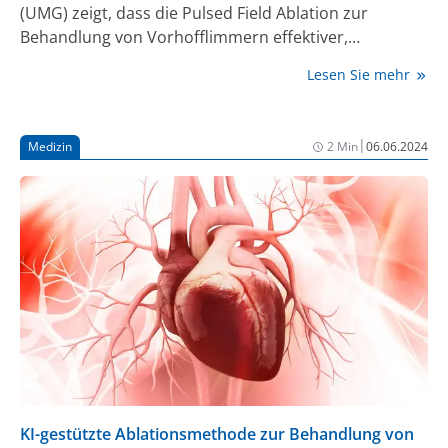
(UMG) zeigt, dass die Pulsed Field Ablation zur
Behandlung von Vorhofflimmern effektiver,
schonender und mit weniger Komplikationen
Lesen Sie mehr
verbunden ist als andere Methoden. Die Ergebnisse
der MANIFEST-17K-Studie wurde in der renommierten
Fachzeitschrift „Nature Medicine“ veröffentlicht (1).
|
Medizin
2 Min
06.06.2024
KI-gestützte Ablationsmethode zur Behandlung von