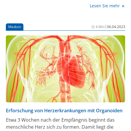
auftreten können. Schlägt das Herz plötzlich anders
Lesen Sie mehr
als gewohnt, wird das von den meisten als
beängstigend empfunden. „Ist mein Herz in Gefahr?“,
fragen sich Betroffene, wenn kräftiges Herzklopfen,
|
Medizin
4 Min
06.04.2023
Herzrasen oder Aussetzer des Herzschlags wie aus
dem Nichts kommen. „Herzstolpern beschreibt das
unangenehme Wahrnehmen des Herzschlags, der
plötzlich anders ist, als üblich“, erklärt Kardiologe und
Pharmakologe Prof. Dr. med. Thomas Meinertz,
Herzspezialist der Deutschen Herzstiftung.
Erforschung von Herzerkrankungen mit Organoiden
Etwa 3 Wochen nach der Empfängnis beginnt das
menschliche Herz sich zu formen. Damit liegt die