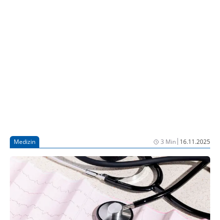
Herz-Kreislauf-Forschung (DZHK) zeigt jedoch: Bei
Hochrisiko-Patient:innen zeigte sich kein Vorteil des
katheterbasierten Vorhofohrverschlusses gegenüber
einer rein medikamentösen Blutverdünnung [1]. Die
Ergebnisse liefern erstmals eine belastbare
Grundlage für die klinische Entscheidungsfindung in
dieser besonders gefährdeten Patientengruppe.
|
Medizin
3 Min
16.11.2025