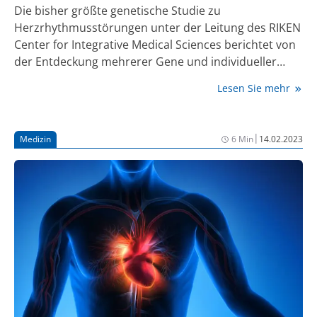
Die bisher größte genetische Studie zu
Herzrhythmusstörungen unter der Leitung des RIKEN
Center for Integrative Medical Sciences berichtet von
der Entdeckung mehrerer Gene und individueller
genetischer Variationen, die mit Vorhofflimmern in
Lesen Sie mehr
Verbindung stehen. Das Team um die
Forschungsleiter Kazuo Miyazawa und Kaoru Ito hat
die Daten von rund einer Mio. Menschen analysiert.
|
Medizin
6 Min
14.02.2023
Dabei wurden die "Polygenic Risk Scores" auf Basis
genetischer Daten berechnet. Diese Scores sagen bei
Menschen mit einem bestehenden Risiko ein
Vorhofflimmern sowie sogar einen Schlaganfall und
damit die Sterblichkeit voraus.