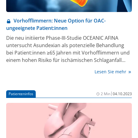
Vorhofflimmern: Neue Option für OAC-
ungeeignete Patient:innen
Die neu initiierte Phase-III-Studie OCEANIC AFINA
untersucht Asundexian als potenzielle Behandlung
bei Patient:innen ≥65 Jahren mit Vorhofflimmern und
einem hohen Risiko für ischämischen Schlaganfall
oder systemischer Embolie, die aufgrund eines
Lesen Sie mehr
erhöhten Blutungsrisikos für die Behandlung mit
derzeit verfügbaren oralen Antikoagulanzien (OAC) als
nicht geeignet gelten. OCEANIC-AFINA ergänzt
|
Patienteninfos
2 Min
04.10.2023
OCEANIC-AF, eine laufende Phase-III-Studie, die die
Wirksamkeit und Sicherheit von Asundexian zur
Prävention von Schlaganfällen oder systemischen
Embolien bei Menschen mit Vorhofflimmern und
einem Schlaganfallrisiko untersucht. Die Ergebnisse
von OCEANIC-AFINA und OCEANIC-AF sollen