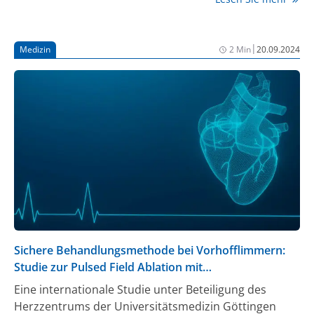
den Herzrhythmus von über 200 jungen
Partygängern. Die Ergebnisse wurden jetzt im
„European Heart Journal“ veröffentlicht (1).
|
Medizin
2 Min
20.09.2024
Sichere Behandlungsmethode bei Vorhofflimmern:
Studie zur Pulsed Field Ablation mit
vielversprechenden Ergebnissen
Eine internationale Studie unter Beteiligung des
Herzzentrums der Universitätsmedizin Göttingen