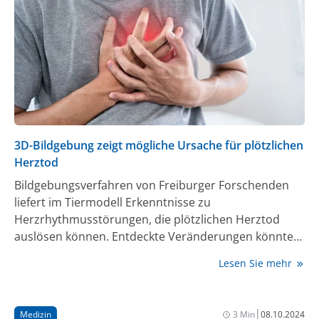
3D-Bildgebung zeigt mögliche Ursache für plötzlichen
Herztod
Bildgebungsverfahren von Freiburger Forschenden
liefert im Tiermodell Erkenntnisse zu
Herzrhythmusstörungen, die plötzlichen Herztod
auslösen können. Entdeckte Veränderungen könnten
erklären, warum manchmal auch scheinbar gesunde
Lesen Sie mehr
Menschen betroffen sind. Ergebnisse wurden im
Fachjournal Nature Cardiovascular Research
veröffentlicht.
|
Medizin
3 Min
08.10.2024