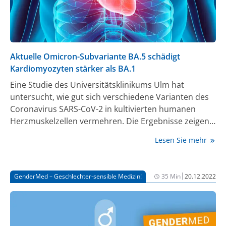
Aktuelle Omicron-Subvariante BA.5 schädigt
Kardiomyozyten stärker als BA.1
Eine Studie des Universitätsklinikums Ulm hat
untersucht, wie gut sich verschiedene Varianten des
Coronavirus SARS-CoV-2 in kultivierten humanen
Herzmuskelzellen vermehren. Die Ergebnisse zeigen,
dass sich zwar die ursprüngliche Omicron-
Lesen Sie mehr
Subvariante BA.1 nur sehr begrenzt in
Herzmuskelzellen ausbreitet. Die aktuelle BA.5
Subvariante hingegen kann Kardiomyozyten so
|
GenderMed – Geschlechter-sensible Medizin!
35 Min
20.12.2022
effektiv infizieren wie die frühere Delta-Variante.
Verantwortlich dafür sind zusätzliche Mutationen –
vor allem im Spike-Protein, die die Infektiosität und
zellschädigende Wirkung von BA.5 stärken.