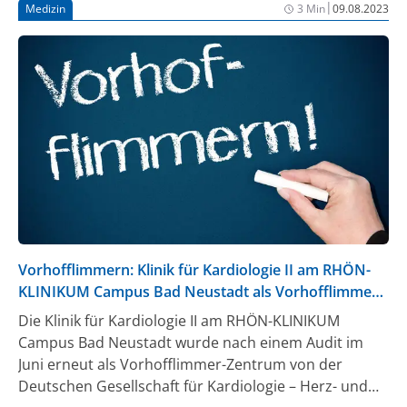
|
Medizin
3 Min
09.08.2023
Implantates vor der Fixierung im Herzen zu
bestimmen.
Vorhofflimmern: Klinik für Kardiologie II am RHÖN-
KLINIKUM Campus Bad Neustadt als Vorhofflimmer-
Zentrum zertifiziert
Die Klinik für Kardiologie II am RHÖN-KLINIKUM
Campus Bad Neustadt wurde nach einem Audit im
Juni erneut als Vorhofflimmer-Zentrum von der
Deutschen Gesellschaft für Kardiologie – Herz- und