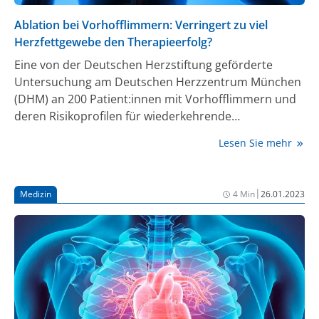
Ablation bei Vorhofflimmern: Verringert zu viel
Herzfettgewebe den Therapieerfolg?
Eine von der Deutschen Herzstiftung geförderte
Untersuchung am Deutschen Herzzentrum München
(DHM) an 200 Patient:innen mit Vorhofflimmern und
deren Risikoprofilen für wiederkehrende
Rhythmusstörungen soll die Grundlage für
Lesen Sie mehr
Therapiestrategien zur Prävention von Rezidiven
nach Ablation liefern. „Vorhofflimmern ist häufig mit
einem hohen Leidensdruck verbunden. Neue
|
Medizin
4 Min
26.01.2023
Erkenntnisse zur Vermeidung von Rezidiven und zur
Verbesserung der Erfolgsrate einer Ablation sind
daher enorm wichtig“, erklärt der Kardiologe Prof. Dr.
Thomas Voigtländer, Vorstandsvorsitzender der
Deutschen Herzstiftung. Allein im Jahr 2020 wurden in
Deutschland mehr als 94.000 Katheterablationen
vorgenommen.