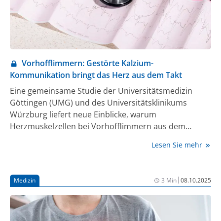
Vorhofflimmern: Gestörte Kalzium-
Kommunikation bringt das Herz aus dem Takt
Eine gemeinsame Studie der Universitätsmedizin
Göttingen (UMG) und des Universitätsklinikums
Würzburg liefert neue Einblicke, warum
Herzmuskelzellen bei Vorhofflimmern aus dem
Rhythmus geraten. Eine gestörte Kalzium-
Lesen Sie mehr
Kommunikation zwischen zentralen Zellstrukturen
des Herzens könnte dabei ein entscheidender
Mechanismus sein. Die Ergebnisse sind im
|
Medizin
3 Min
08.10.2025
Fachjournal Circulation Research veröffentlicht.