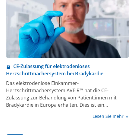
ableiten.
CE-Zulassung für elektrodenloses
Herzschrittmachersystem bei Bradykardie
Das elektrodenlose Einkammer-
Herzschrittmachersystem AVEIR™ hat die CE-
Zulassung zur Behandlung von Patient:innen mit
Bradykardie in Europa erhalten. Dies ist ein
bedeutender Fortschritt für die Patientenversorgung
Lesen Sie mehr
und bietet Patient:innen und Ärzt:innen neue, noch
nie dagewesene Möglichkeiten. Eine Mapping-
Funktion ermöglicht die optimale Position des