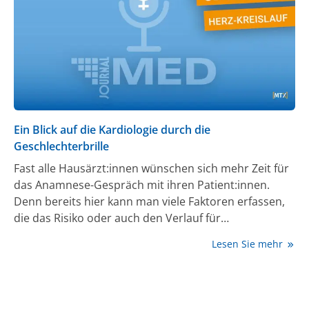
Veröffentlicht wurden die Ergebnisse in der Nature-
Zeitschrift „Signal Transduction and Targeted
Therapy“. (1)
Ein Blick auf die Kardiologie durch die
Geschlechterbrille
Fast alle Hausärzt:innen wünschen sich mehr Zeit für
das Anamnese-Gespräch mit ihren Patient:innen.
Denn bereits hier kann man viele Faktoren erfassen,
die das Risiko oder auch den Verlauf für
verschiedenste Herz-Kreislauf-Erkrankungen
Lesen Sie mehr
beeinflussen. In der neuen Folge des Gendermed-
Podcasts erläutert PD Dr. med. Ute Seeland, Berlin,
kurzweilig und prägnant relevante
Geschlechterunterschiede bei häufigen Herz-