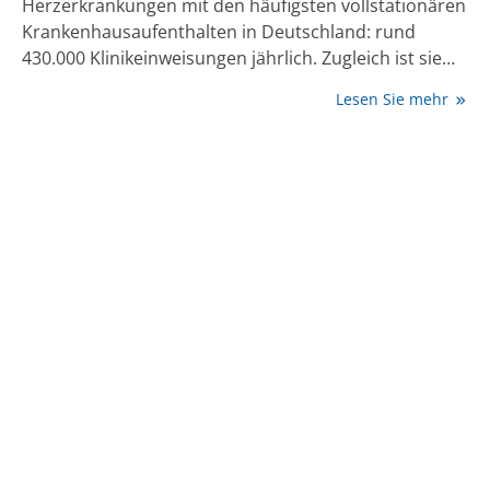
Herzerkrankungen mit den häufigsten vollstationären
Krankenhausaufenthalten in Deutschland: rund
430.000 Klinikeinweisungen jährlich. Zugleich ist sie
mit einem hohen Leidensdruck für die Betroffenen
Lesen Sie mehr
verbunden. Man unterscheidet 2 Formen der
Herzschwäche: Bei der systolischen Herzschwäche ist
die Auswurfleistung des Herzens vermindert. Bei
einer diastolischen Herzschwäche ist der Herzmuskel
verdickt und kann sich in der Füllphase, der Diastole,
nicht genügend entspannen und dehnen, um sich mit
ausreichend Blut zu füllen. Das Herz verliert an
Elastizität. In Folge gelangt trotz guter Pumpleistung
weniger Blut in den Körper. Die Körpergewebe sind
unzureichend mit Sauerstoff und Nährstoffen
versorgt. Die Patient:innen leiden unter Atemnot,
rascher Erschöpfung, Brustschmerzen und
Kreislaufproblemen bis hin zur Ohnmacht.