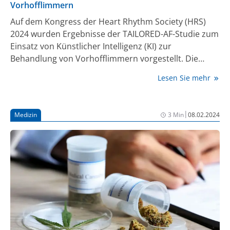
Vorhofflimmern
Auf dem Kongress der Heart Rhythm Society (HRS)
2024 wurden Ergebnisse der TAILORED-AF-Studie zum
Einsatz von Künstlicher Intelligenz (KI) zur
Behandlung von Vorhofflimmern vorgestellt. Die
Ergebnisse zeigen, dass eine KI-gestützte
Lesen Sie mehr
Herzablation im Vergleich zu einer alleinigen
Pulmonalvenenisolation (PVI) eine Überlegenheit im
Hinblick auf das Ausbleiben von Vorhofflimmern mit
|
Medizin
3 Min
08.02.2024
oder ohne zusätzliche Gabe von Antiarrhythmika
erzielt.