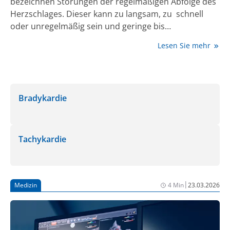
bezeichnen Störungen der regelmäßigen Abfolge des
Herzschlages. Dieser kann zu langsam, zu schnell
oder unregelmäßig sein und geringe bis
lebensbedrohliche Folgen haben. Eine der
Lesen Sie mehr
bekanntesten Formen ist das Vorhofflimmern, an
dem fast zwei Millionen Menschen in Deutschland
leiden. Neben EKG und Ultraschalluntersuchung zur
Diagnostik stehen Medikamente, Herzschrittmacher
Bradykardie
und Defibrillatoren zur Behandlung zur Verfügung.
Tachykardie
|
Medizin
4 Min
23.03.2026