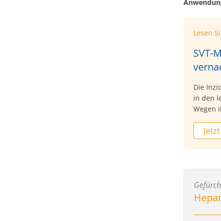
Anwendu
Lesen S
SVT-M
verna
Die Inz
in den l
Wegen i
ein klin
Jetzt
2025 in 
Gefürch
Hepar