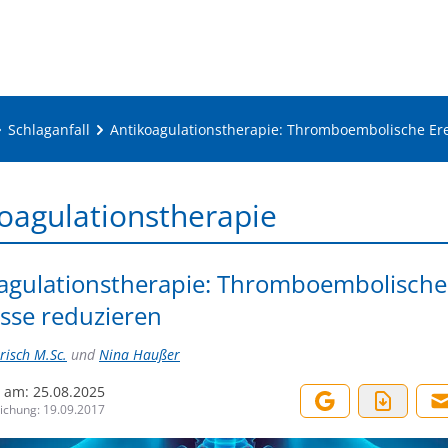
Schlaganfall
Antikoagulationstherapie: Thromboembolische Ere
oagulationstherapie
agulationstherapie: Thromboembolische
isse reduzieren
isch M.Sc.
und
Nina Haußer
t am:
25.08.2025
lichung:
19.09.2017