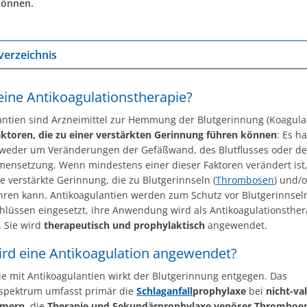
können.
verzeichnis
eine Antikoagulationstherapie?
antien sind Arzneimittel zur Hemmung der Blutgerinnung (Koagulat
aktoren, die zu einer verstärkten Gerinnung führen können
: Es h
tweder um Veränderungen der Gefäßwand, des Blutflusses oder de
ensetzung. Wenn mindestens einer dieser Faktoren verändert ist,
e verstärkte Gerinnung, die zu Blutgerinnseln (
Thrombosen
) und/
hren kann. Antikoagulantien werden zum Schutz vor Blutgerinnsel
hlüssen eingesetzt, ihre Anwendung wird als Antikoagulationsther
. Sie wird
therapeutisch und prophylaktisch
angewendet.
rd eine Antikoagulation angewendet?
ie mit Antikoagulantien wirkt der Blutgerinnung entgegen. Das
sspektrum umfasst primär die
Schlaganfall
prophylaxe
bei
nicht-va
mmern
, die
Therapie und Sekundärprophylaxe venöser Thromboe