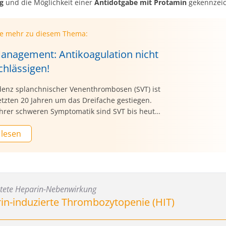
ng
und die Möglichkeit einer
Antidotgabe mit Protamin
gekennzeic
ie mehr zu diesem Thema:
anagement: Antikoagulation nicht
chlässigen!
idenz splanchnischer Venenthrombosen (SVT) ist
etzten 20 Jahren um das Dreifache gestiegen.
hrer schweren Symptomatik sind SVT bis heute
isches Problem. Ein Experte gab auf dem GTH
 lesen
Lausanne, Schweiz, einen Überblick.
tete Heparin-Nebenwirkung
in-induzierte Thrombozytopenie (HIT)