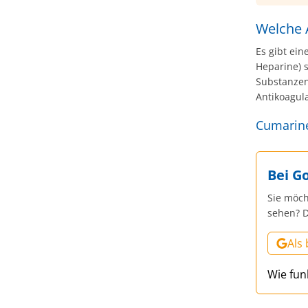
neue the
Studie w
Welche A
(1).
Es gibt ei
Heparine) s
Substanzen
Antikoagul
Cumarine
Bei G
Sie möch
sehen? D
Als
Wie fun