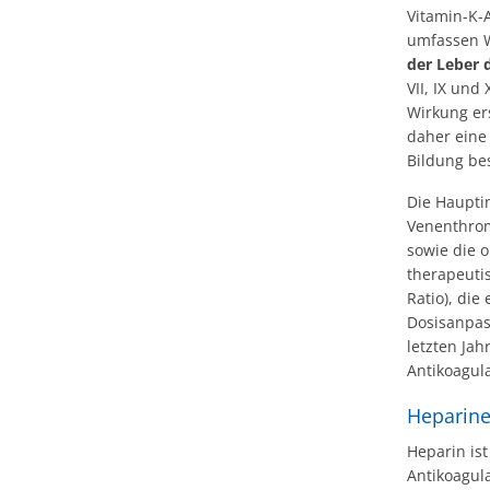
Vitamin-K-
umfassen W
der Leber 
VII, IX und
Wirkung er
daher eine
Bildung bes
Die Haupti
Venenthro
sowie die o
therapeuti
Ratio), die
Dosisanpas
letzten Ja
Antikoagula
Heparin
Heparin ist
Antikoagul