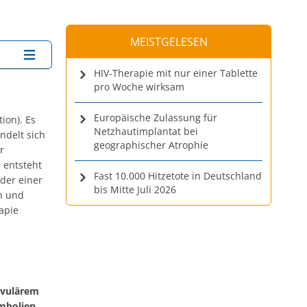
MEISTGELESEN
HIV-Therapie mit nur einer Tablette
pro Woche wirksam
Europäische Zulassung für
ion). Es
Netzhautimplantat bei
andelt sich
geographischer Atrophie
r
 entsteht
Fast 10.000 Hitzetote in Deutschland
oder einer
bis Mitte Juli 2026
n und
apie
lvulärem
mbolien