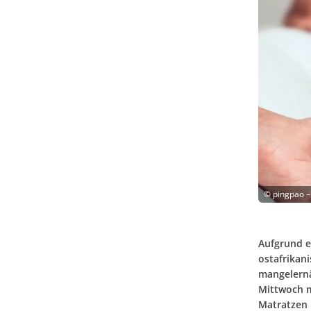
©
pingpao –
Aufgrund e
ostafrikan
mangelernä
Mittwoch m
Matratzen 