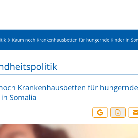
tik
Kaum noch Krankenhausbetten für hungernde Kinder in So
dheitspolitik
noch Krankenhausbetten für hungernde
 in Somalia