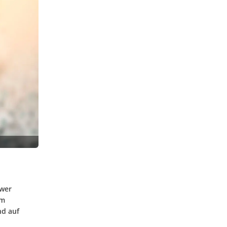
hwer
am
nd auf