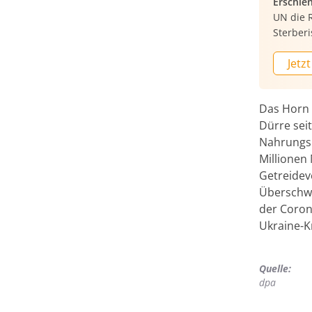
Erschie
UN die R
Sterberi
Jetzt
Das Horn A
Dürre sei
Nahrungsm
Millionen
Getreidev
Überschwe
der Coron
Ukraine-K
Quelle:
dpa