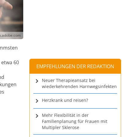
ck.adobe.com
limmsten
 etwa 60
EMPFEHLUNGEN DER REDAKTION
r
nd
Neuer Therapieansatz bei
rkungen
wiederkehrenden Harnwegsinfekten
es
Herzkrank und reisen?
Mehr Flexibilität in der
Familienplanung für Frauen mit
Multipler Sklerose