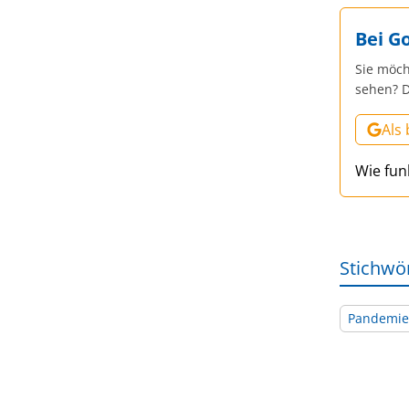
Bei G
Sie möch
sehen? D
Als
Wie fun
Stichwö
Pandemie