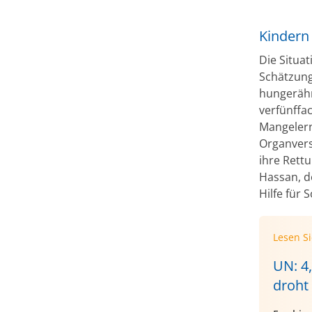
Kindern
Die Situat
Schätzung
hungerähn
verfünffa
Mangelern
Organvers
ihre Rett
Hassan, d
Hilfe für 
Lesen S
UN: 4
droht