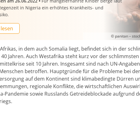
nen am 26.06.2022
•
Für mangelernährte Kinder berge laut
egenzeit in Nigeria ein erhöhtes Krankheits- und
siko.
 lesen
© panitan – sto
frikas, in dem auch Somalia liegt, befindet sich in der sch
t 40 Jahren. Auch Westafrika steht kurz vor der schlimmsten
ittelkrise seit 10 Jahren. Insgesamt sind nach UN-Angaben
 Menschen betroffen. Hauptgründe für die Probleme bei de
ersorgung auf dem Kontinent sind klimabedingte Dürren u
mmungen, regionale Konflikte, die wirtschaftlichen Auswi
a-Pandemie sowie Russlands Getreideblockade aufgrund d
riegs.