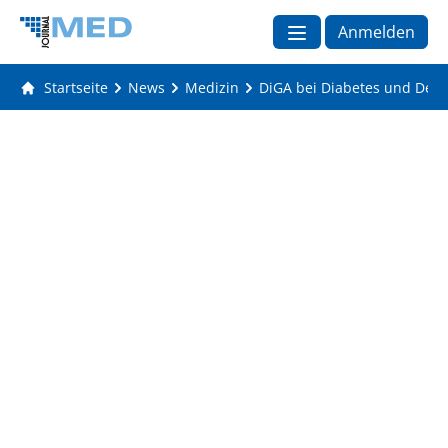
Anmelden
Startseite
News
Medizin
DiGA bei Diabetes und Depr