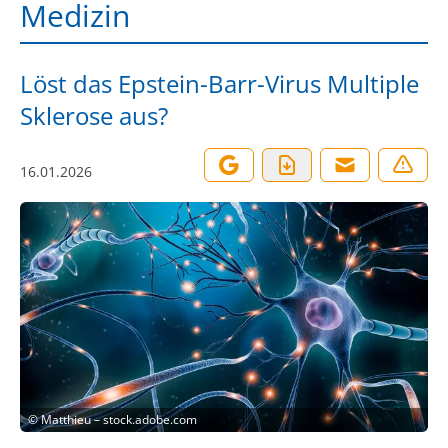
Medizin
Löst das Epstein-Barr-Virus Multiple
Sklerose aus?
16.01.2026
©
Matthieu – stock.adobe.com