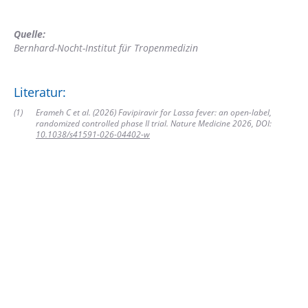
Quelle:
Bernhard-Nocht-Institut für Tropenmedizin
Literatur:
(
1
)
Erameh C et al. (2026) Favipiravir for Lassa fever: an open-label,
randomized controlled phase II trial. Nature Medicine 2026, DOI:
10.1038/s41591-026-04402-w