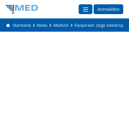
Anmelden
Startseite
News
Medizin
Favipiravir zeigt vielversp