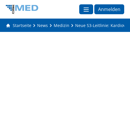
Anmelden
Startseite
News
Medizin
Neue S3-Leitlinie: Kardiova