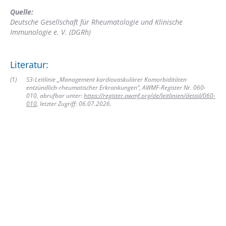
Quelle:
Deutsche Gesellschaft für Rheumatologie und Klinische
Immunologie e. V. (DGRh)
Literatur:
(
1
)
S3-Leitlinie „Management kardiovaskulärer Komorbiditäten
entzündlich-rheumatischer Erkrankungen“, AWMF-Register Nr. 060-
010, abrufbar unter:
https://register.awmf.org/de/leitlinien/detail/060-
010
, letzter Zugriff: 06.07.2026.