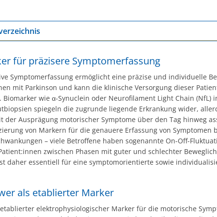
verzeichnis
er für präzisere Symptomerfassung
tive Symptomerfassung ermöglicht eine präzise und individuelle 
en mit Parkinson und kann die klinische Versorgung dieser Patien
 Biomarker wie α-Synuclein oder Neurofilament Light Chain (NfL) 
utbiopsien spiegeln die zugrunde liegende Erkrankung wider, aller
mit der Ausprägung motorischer Symptome über den Tag hinweg ass
fizierung von Markern für die genauere Erfassung von Symptomen 
wankungen – viele Betroffene haben sogenannte On-Off-Fluktuati
Patient:innen zwischen Phasen mit guter und schlechter Beweglich
st daher essentiell für eine symptomorientierte sowie individualisi
er als etablierter Marker
 etablierter elektrophysiologischer Marker für die motorische Symp