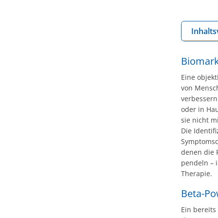
Inhalts
Biomark
Eine objek
von Mensch
verbessern.
oder in Ha
sie nicht 
Die Identi
Symptomsch
denen die 
pendeln – i
Therapie.
Beta-Pow
Ein bereits