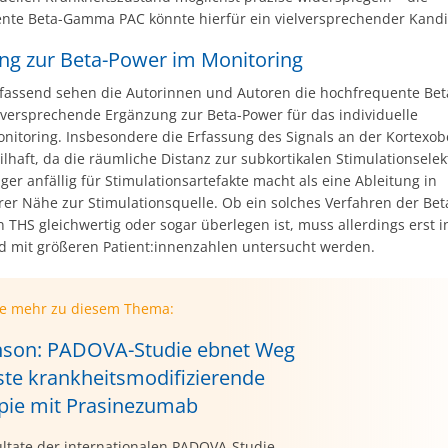
nte Beta-Gamma PAC könnte hierfür ein vielversprechender Kandid
ng zur Beta-Power im Monitoring
assend sehen die Autorinnen und Autoren die hochfrequente B
elversprechende Ergänzung zur Beta-Power für das individuelle
nitoring. Insbesondere die Erfassung des Signals an der Kortexobe
ilhaft, da die räumliche Distanz zur subkortikalen Stimulationsele
ger anfällig für Stimulationsartefakte macht als eine Ableitung in
rer Nähe zur Stimulationsquelle. Ob ein solches Verfahren der Be
 THS gleichwertig oder sogar überlegen ist, muss allerdings erst i
d mit größeren Patient:innenzahlen untersucht werden.
ie mehr zu diesem Thema:
nson: PADOVA-Studie ebnet Weg
rste krankheitsmodifizierende
pie mit Prasinezumab
ultate der internationalen PADOVA-Studie