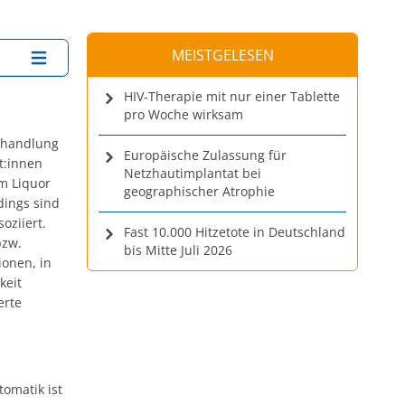
MEISTGELESEN
HIV-Therapie mit nur einer Tablette
pro Woche wirksam
Behandlung
Europäische Zulassung für
t:innen
Netzhautimplantat bei
im Liquor
geographischer Atrophie
dings sind
oziiert.
Fast 10.000 Hitzetote in Deutschland
bzw.
bis Mitte Juli 2026
onen, in
keit
erte
tomatik ist