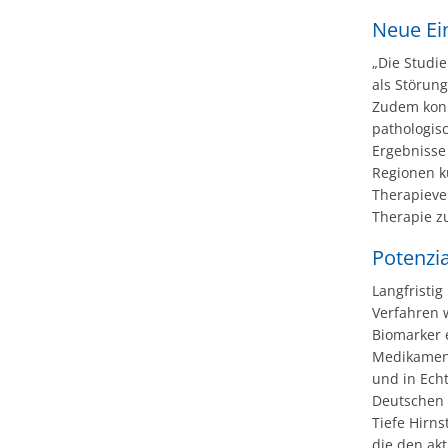
Neue Ein
„Die Studie
als Störung
Zudem konnt
pathologis
Ergebnisse
Regionen k
Therapieve
Therapie zu
Potenzia
Langfristi
Verfahren w
Biomarker 
Medikament
und in Echt
Deutschen 
Tiefe Hirn
die den akt