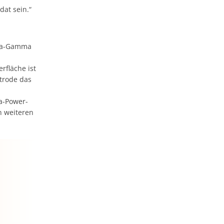
at sein.“
eta-Gamma
rfläche ist
ktrode das
ta-Power-
n weiteren