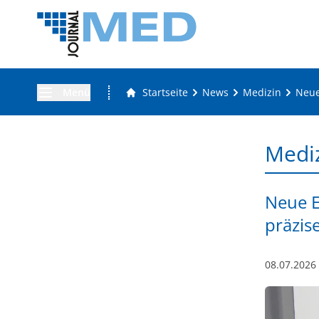
Menü
Startseite
News
Medizin
Neue
Medi
Neue E
präzis
08.07.2026