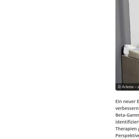
©
Arlette –
Ein neuer 
verbessern
Beta-Gamm
identifizi
Therapien 
Perspektiv