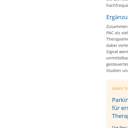
hochfreque
Ergänzu
Zusammenf
PAC als vi
Therapiemo
dabei vorte
Signal weni
unmittelba
gesteuerten
Studien un
Lesen S
Parki
für e
Thera
Die Res