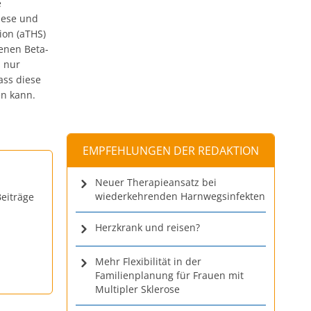
e
nese und
ion (aTHS)
senen Beta-
s nur
ass diese
en kann.
EMPFEHLUNGEN DER REDAKTION
Neuer Therapieansatz bei
wiederkehrenden Harnwegsinfekten
eiträge
Herzkrank und reisen?
Mehr Flexibilität in der
Familienplanung für Frauen mit
Multipler Sklerose