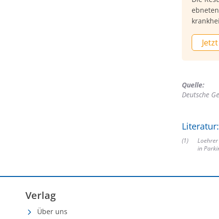
ebneten
krankhe
dem Wir
Jetzt
Lancet v
Studie 
wurde [1
für die
Quelle:
Studien
Deutsche Ges
Literatur:
(
1
)
Loehrer 
in Parki
Verlag
Über uns