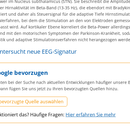
ower im Nucleus subthalamicus (STN). Sie beschreibt die Amplitud
r Hirnaktivität im Beta-Band (13-35 Hz), die ebendort mit Bradyki
liert und daher als Steuersignal für die adaptive Tiefe Hirnstimulat
n Verfahren, bei dem die Stimulation an den von Elektroden gemes
sst wird. Auf kortikaler Ebene korreliert die Beta-Power allerding
nd mit den motorischen Symptomen der Parkinson-Krankheit, sod
stik und adaptive Stimulationsverfahren nicht herangezogen werd
untersucht neue EEG-Signatur
oogle bevorzugen
ten bei der Suche nach aktuellen Entwicklungen häufiger unsere B
ann fügen Sie uns jetzt zu Ihren bevorzugten Quellen hinzu.
 bevorzugte Quelle auswählen
ktioniert das? Häufige Fragen:
Hier erfahren Sie mehr