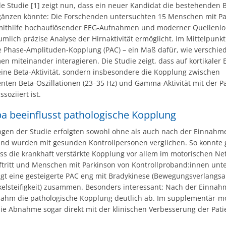
le Studie [1] zeigt nun, dass ein neuer Kandidat die bestehenden 
rgänzen könnte: Die Forschenden untersuchten 15 Menschen mit Pa
mithilfe hochauflösender EEG-Aufnahmen und moderner Quellenlok
umlich präzise Analyse der Hirnaktivität ermöglicht. Im Mittelpunkt
 Phase-Amplituden-Kopplung (PAC) – ein Maß dafür, wie verschie
n miteinander interagieren. Die Studie zeigt, dass auf kortikaler 
eine Beta-Aktivität, sondern insbesondere die Kopplung zwischen
nten Beta-Oszillationen (23–35 Hz) und Gamma-Aktivität mit der P
soziiert ist.
a beeinflusst pathologische Kopplung
gen der Studie erfolgten sowohl ohne als auch nach der Einnahm
nd wurden mit gesunden Kontrollpersonen verglichen. So konnte 
ss die krankhaft verstärkte Kopplung vor allem im motorischen Ne
ftritt und Menschen mit Parkinson von Kontrollproband:innen unte
t eine gesteigerte PAC eng mit Bradykinese (Bewegungsverlangs
kelsteifigkeit) zusammen. Besonders interessant: Nach der Einnah
ahm die pathologische Kopplung deutlich ab. Im supplementär-m
die Abnahme sogar direkt mit der klinischen Verbesserung der Pati