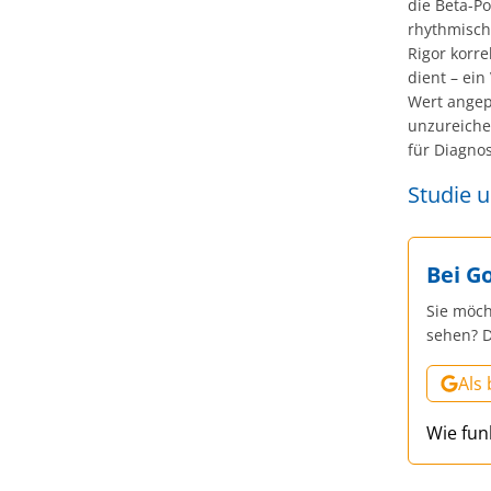
die Beta-P
rhythmische
Rigor korre
dient – ei
Wert angepa
unzureiche
für Diagno
Studie 
Bei G
Sie möch
sehen? D
Als
Wie fun