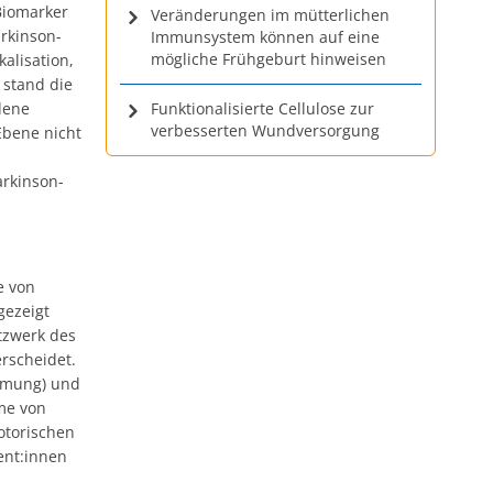
Biomarker
Veränderungen im mütterlichen
rkinson-
Immunsystem können auf eine
mögliche Frühgeburt hinweisen
alisation,
 stand die
dene
Funktionalisierte Cellulose zur
verbesserten Wundversorgung
Ebene nicht
arkinson-
e von
gezeigt
tzwerk des
rscheidet.
amung) und
me von
otorischen
ent:innen