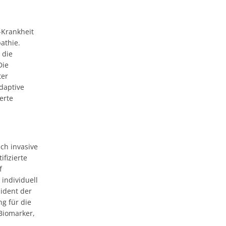
-Krankheit
athie.
 die
Die
ter
daptive
erte
ch invasive
ifizierte
f
individuell
sident der
g für die
Biomarker,