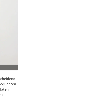
scheidend
frequenten
daten
und