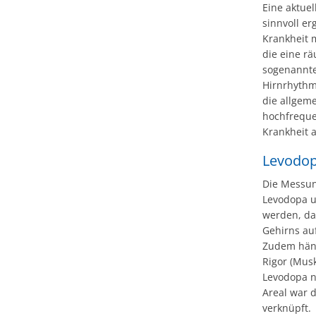
Eine aktuel
sinnvoll e
Krankheit 
die eine rä
sogenannte
Hirnrhythme
die allgem
hochfreque
Krankheit as
Levodop
Die Messun
Levodopa u
werden, da
Gehirns au
Zudem häng
Rigor (Mus
Levodopa n
Areal war 
verknüpft.