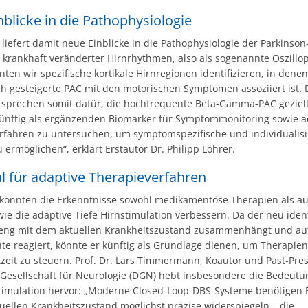
blicke in die Pathophysiologie
 liefert damit neue Einblicke in die Pathophysiologie der Parkinson
 krankhaft veränderter Hirnrhythmen, also als sogenannte Oszillop
en wir spezifische kortikale Hirnregionen identifizieren, in denen
ch gesteigerte PAC mit den motorischen Symptomen assoziiert ist. 
 sprechen somit dafür, die hochfrequente Beta-Gamma-PAC geziel
ünftig als ergänzenden Biomarker für Symptommonitoring sowie a
rfahren zu untersuchen, um symptomspezifische und individualisi
 ermöglichen“, erklärt Erstautor Dr. Philipp Löhrer.
l für adaptive Therapieverfahren
g könnten die Erkenntnisse sowohl medikamentöse Therapien als au
ie die adaptive Tiefe Hirnstimulation verbessern. Da der neu ident
eng mit dem aktuellen Krankheitszustand zusammenhängt und au
e reagiert, könnte er künftig als Grundlage dienen, um Therapien 
zeit zu steuern. Prof. Dr. Lars Timmermann, Koautor und Past-Pre
Gesellschaft für Neurologie (DGN) hebt insbesondere die Bedeutun
stimulation hervor: „Moderne Closed-Loop-DBS-Systeme benötigen 
uellen Krankheitszustand möglichst präzise widerspiegeln – die