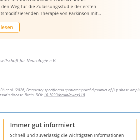
 den Weg für die Zulassungsstudie der ersten
itsmodifizierenden Therapie von Parkinson mit
kstoff Prasinezumab. Das Fachjournal The
 lesen
eröffentlichte nun die Ergebnisse der PADOVA-
bei der die Wirkung der Substanz untersucht
]. Dabei nutzten die Wissenschafter:innen ein
 Parkinson-Erkrankung ganz neues
design.
ellschaft für Neurologie e.V.
PA et al. (2026) Frequency-specific and spatiotemporal dynamics of β-γ phase-ampli
nson's disease. Brain. DOI:
10.1093/brain/awag118
Immer gut informiert
Schnell und zuverlässig die wichtigsten Informationen