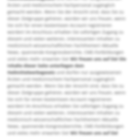
Ärzten und medizinischem Fachpersonal zugänglich
gemacht werden. Wenn Sie der Ansicht sind, dass Sie zu
dieser Zielgruppe gehören, würden wir uns freuen, wenn
Sie sich für einen kostenlosen Account registrieren
würden! Im Anschluss erhalten Sie sofortigen Zugang zu
diesem und vielen weiteren, interessanten Inhalten zu
medizinisch-wissenschaftlichen Fachthemen! Aktuelle
News, spannende Kongressberichte, CME-Fortbildungen
und vieles mehr erwarten Sie!
Wir freuen uns auf Sie!
Die
Inhalte dieser Seite unterliegen dem
Heilmittelwerbegesetz
und dürfen nur ausgewiesenen
Ärzten und medizinischem Fachpersonal zugänglich
gemacht werden. Wenn Sie der Ansicht sind, dass Sie zu
dieser Zielgruppe gehören, würden wir uns freuen, wenn
Sie sich für einen kostenlosen Account registrieren
würden! Im Anschluss erhalten Sie sofortigen Zugang zu
diesem und vielen weiteren, interessanten Inhalten zu
medizinisch-wissenschaftlichen Fachthemen! Aktuelle
News, spannende Kongressberichte, CME-Fortbildungen
und vieles mehr erwarten Sie!
Wir freuen uns auf Sie!