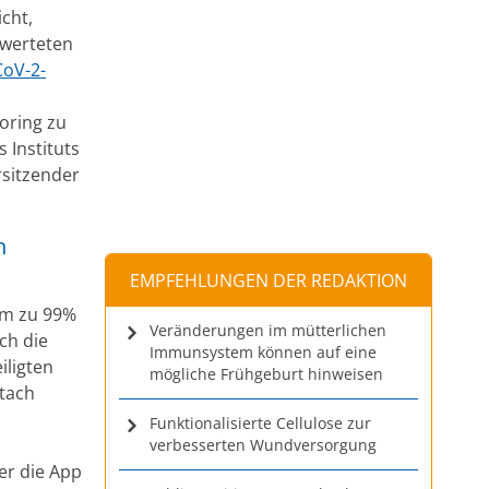
cht,
 werteten
CoV-2-
oring zu
 Instituts
rsitzender
h
EMPFEHLUNGEN DER REDAKTION
mm zu 99%
Veränderungen im mütterlichen
ch die
Immunsystem können auf eine
iligten
mögliche Frühgeburt hinweisen
stach
Funktionalisierte Cellulose zur
verbesserten Wundversorgung
er die App