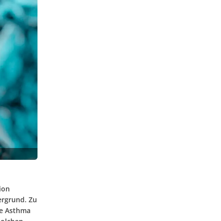
ion
ergrund. Zu
ie Asthma