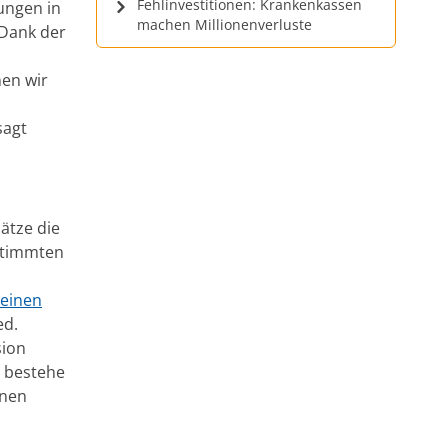
Fehlinvestitionen: Krankenkassen
ungen in
machen Millionenverluste
„Dank der
en wir
sagt
sätze die
estimmten
 einen
ed.
sion
n bestehe
inen