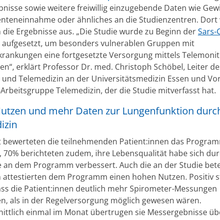
nisse sowie weitere freiwillig einzugebende Daten wie Gewi
teneinnahme oder ähnliches an die Studienzentren. Dort
n die Ergebnisse aus. „Die Studie wurde zu Beginn der
Sars-
aufgesetzt, um besonders vulnerablen Gruppen mit
rankungen eine fortgesetzte Versorgung mittels Telemonit
n“, erklärt Professor Dr. med. Christoph Schöbel, Leiter des
f- und Telemedizin an der Universitätsmedizin Essen und Vo
Arbeitsgruppe Telemedizin, der die Studie mitverfasst hat.
utzen und mehr Daten zur Lungenfunktion durc
izin
 bewerteten die teilnehmenden Patient:innen das Progra
v, 70% berichteten zudem, ihre Lebensqualität habe sich dur
 an dem Programm verbessert. Auch die an der Studie bete
n attestierten dem Programm einen hohen Nutzen. Positiv 
ass die Patient:innen deutlich mehr Spirometer-Messungen
, als in der Regelversorgung möglich gewesen wären.
ittlich einmal im Monat übertrugen sie Messergebnisse üb