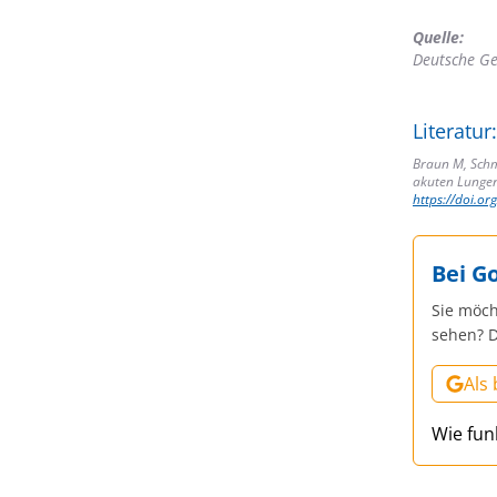
Quelle:
Deutsche Ges
Literatur:
Braun M, Schmi
akuten Lungen
https://doi.o
Bei G
Sie möch
sehen? D
Als
Wie fun