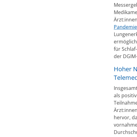
Messergeb
Medikamen
Ärzt:inne
Pandemie
Lungenerk
ermögliche
für Schla
der DGIM-
Hoher N
Telemed
Insgesamt
als positi
Teilnahme
Ärzt:inne
hervor, d
vornahmen
Durchschn