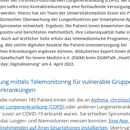
 oder der chronisch-obstruktiven Lungenerkrankung (COPD). Bei 
en sollte trotz Kontaktreduzierung eine fortlaufende Versorgung
 werden. Hierzu hat ein Team der Universitätsmedizin Essen ein
dizinischen Überwachung der Lungenfunktion per Smartphone-A
Spirometer entwickelt. Ergebnis: Die Patient:innen bewerteten da
ositiv und berichteten mehrheitlich, ihre Lebensqualität habe s
. Auch auf ärztlicher Seite erfuhr das telemedizinische Programm
. Wie solche digitalen Ansätze die Patient:innenversorgung bei
schen Erkrankungen ergänzen können, diskutierten Expert:innen d
Gesellschaft für Innere Medizin e.V. (DGIM) beim DGIMTalk „Healt
day: Digitalisierung“ am 4. April 2022.
ung mittels Telemonitoring für vulnerable Grupp
erkrankungen
udie nahmen 745 Patient:innen teil, die an
Asthma
,
chronisc
ver Lungenerkrankung (COPD)
oder anderen Lungenerkran
r zuvor an COVID-19 erkrankt waren. Sie erhielten Spiromete
e das Lungen- und Atemvolumen messen konnten.
Eine App, 
ilnehmenden auf ihren Smartphones installierten
, übertrug