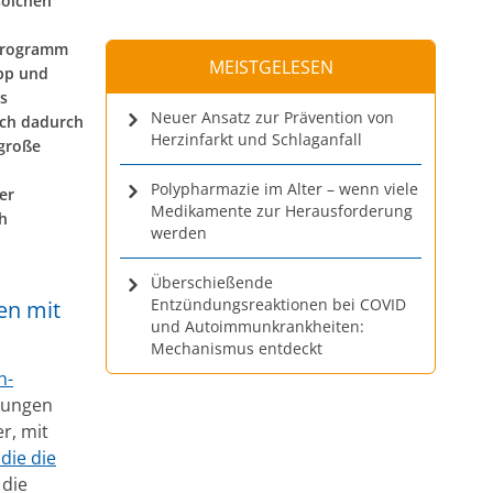
solchen
 Programm
MEISTGELESEN
pp und
s
Neuer Ansatz zur Prävention von
ich dadurch
Herzinfarkt und Schlaganfall
 große
Polypharmazie im Alter – wenn viele
er
Medikamente zur Herausforderung
h
werden
Überschießende
Entzündungsreaktionen bei COVID
en mit
und Autoimmunkrankheiten:
Mechanismus entdeckt
h-
kungen
r, mit
die die
 die