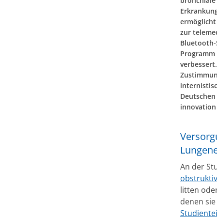
bronchiale
Erkrankung
ermöglicht
zur teleme
Bluetooth-
Programm p
verbessert
Zustimmung
internisti
Deutschen 
innovation 
Versorg
Lungen
An der St
obstrukti
litten ode
denen si
Studiente