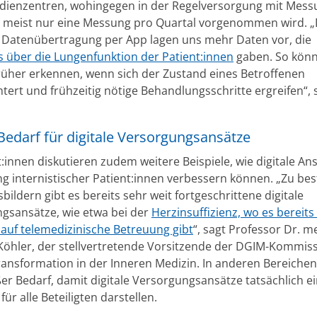
udienzentren, wohingegen in der Regelversorgung mit Mess
s meist nur eine Messung pro Quartal vorgenommen wird. 
 Datenübertragung per App lagen uns mehr Daten vor, die
s über die Lungenfunktion der Patient:innen
gaben. So könn
früher erkennen, wenn sich der Zustand eines Betroffenen
tert und frühzeitig nötige Behandlungsschritte ergreifen“, 
Bedarf für digitale Versorgungsansätze
:innen diskutieren zudem weitere Beispiele, wie digitale An
g internistischer Patient:innen verbessern können. „Zu b
bildern gibt es bereits sehr weit fortgeschrittene digitale
gsansätze, wie etwa bei der
Herzinsuffizienz, wo es bereits
auf telemedizinische Betreuung gibt
“, sagt Professor Dr. m
 Köhler, der stellvertretende Vorsitzende der DGIM-Kommis
Transformation in der Inneren Medizin. In anderen Bereiche
er Bedarf, damit digitale Versorgungsansätze tatsächlich e
ür alle Beteiligten darstellen.