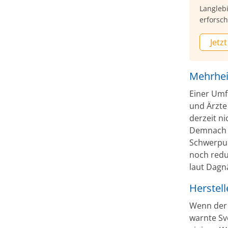
Langleb
erforsch
Jetzt
Mehrhei
Einer Umf
und Ärzte
derzeit n
Demnach i
Schwerpun
noch redu
laut Dagn
Herstell
Wenn der 
warnte Sv