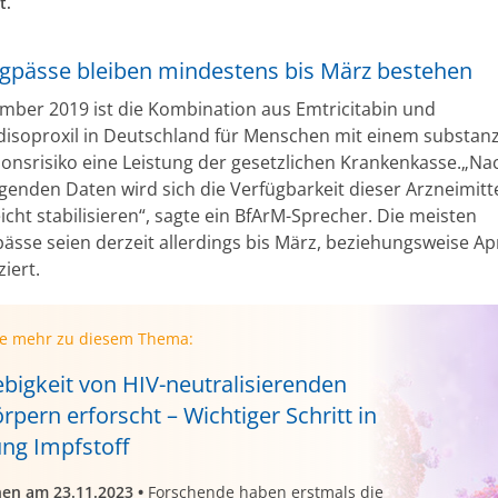
t.
ngpässe bleiben mindestens bis März bestehen
ember 2019 ist die Kombination aus Emtricitabin und
disoproxil in Deutschland für Menschen mit einem substanz
tionsrisiko eine Leistung der gesetzlichen Krankenkasse.„N
egenden Daten wird sich die Verfügbarkeit dieser Arzneimitt
icht stabilisieren“, sagte ein BfArM-Sprecher. Die meisten
ässe seien derzeit allerdings bis März, beziehungsweise Apr
iert.
ie mehr zu diesem Thema:
ebigkeit von HIV-neutralisierenden
rpern erforscht – Wichtiger Schritt in
ung Impfstoff
nen am 23.11.2023
•
Forschende haben erstmals die