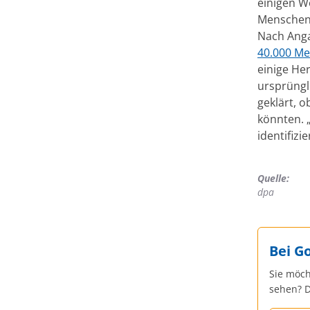
einigen Wo
Menschen,
Nach Anga
40.000 Me
einige He
ursprüngl
geklärt, 
könnten. 
identifiz
Quelle:
dpa
Bei G
Sie möch
sehen? D