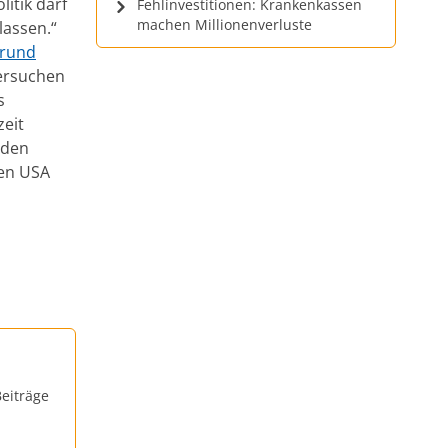
itik darf
Fehlinvestitionen: Krankenkassen
machen Millionenverluste
lassen.“
 rund
ersuchen
s
zeit
rden
den USA
eiträge