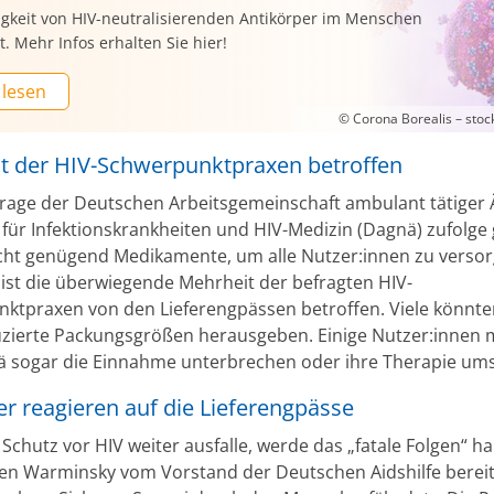
igkeit von HIV-neutralisierenden Antikörper im Menschen
t. Mehr Infos erhalten Sie hier!
 lesen
© Corona Borealis – sto
t der HIV-Schwerpunktpraxen betroffen
rage der Deutschen Arbeitsgemeinschaft ambulant tätiger 
 für Infektionskrankheiten und HIV-Medizin (Dagnä) zufolge 
icht genügend Medikamente, um alle Nutzer:innen zu versor
st die überwiegende Mehrheit der befragten HIV-
ktpraxen von den Lieferengpässen betroffen. Viele könnte
zierte Packungsgrößen herausgeben. Einige Nutzer:innen
ä sogar die Einnahme unterbrechen oder ihre Therapie ums
er reagieren auf die Lieferengpässe
Schutz vor HIV weiter ausfalle, werde das „fatale Folgen“ h
en Warminsky vom Vorstand der Deutschen Aidshilfe bereit