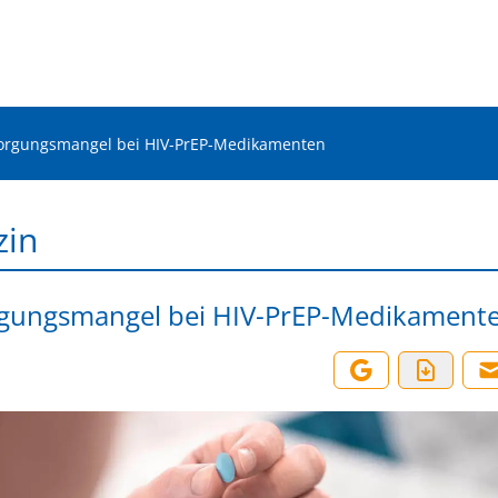
orgungsmangel bei HIV-PrEP-Medikamenten
zin
gungsmangel bei HIV-PrEP-Medikament