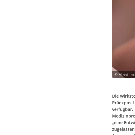
©
Mihai – s
Die Wirksto
Präexposit
verfügbar.
Medizinpro
„eine Entw
zugelassen