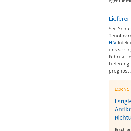
Agentur mi
Liefere
Seit Sept
Tenofovir
HIV
-Infek
uns vorli
Februar le
Lieferengp
prognostiz
Lesen S
Langl
Antikö
Richt
Erschie