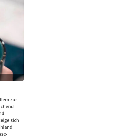
llem zur
eichend
nd
eige sich
chland
sse-