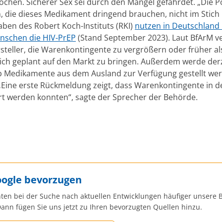
chen. Sicherer Sex sei durch den Mangel gefährdet. „Die Pol
 die dieses Medikament dringend brauchen, nicht im Stich 
ben des Robert Koch-Instituts (RKI)
nutzen in Deutschland
nschen die HIV-PrEP
(Stand September 2023). Laut BfArM v
rsteller, die Warenkontingente zu vergrößern oder früher al
ich geplant auf den Markt zu bringen. Außerdem werde der
ob Medikamente aus dem Ausland zur Verfügung gestellt we
„Eine erste Rückmeldung zeigt, dass Warenkontingente in 
iert werden konnten“, sagte der Sprecher der Behörde.
oogle bevorzugen
ten bei der Suche nach aktuellen Entwicklungen häufiger unsere B
ann fügen Sie uns jetzt zu Ihren bevorzugten Quellen hinzu.