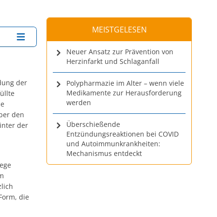
MEISTGELESEN
Neuer Ansatz zur Prävention von
Herzinfarkt und Schlaganfall
dung der
Polypharmazie im Alter – wenn viele
Medikamente zur Herausforderung
üllte
werden
le
über den
Überschießende
inter der
Entzündungsreaktionen bei COVID
und Autoimmunkrankheiten:
Mechanismus entdeckt
wege
em
zlich
Form, die