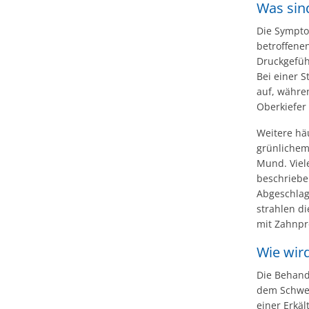
Was sin
Die Sympto
betroffene
Druckgefüh
Bei einer 
auf, währe
Oberkiefer 
Weitere hä
grünlichem
Mund. Viel
beschrieben
Abgeschlag
strahlen d
mit Zahnpr
Wie wir
Die Behand
dem Schwer
einer Erkä