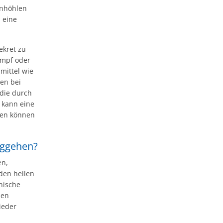
enhöhlen
 eine
ekret zu
ampf oder
mittel wie
en bei
 die durch
, kann eine
len können
eggehen?
en,
iden heilen
nische
nen
ieder