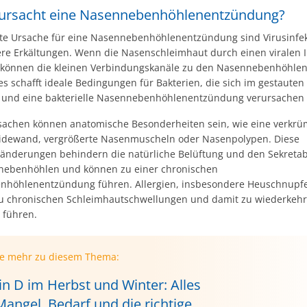
ursacht eine Nasennebenhöhlenentzündung?
ste Ursache für eine Nasennebenhöhlenentzündung sind Virusinfek
re Erkältungen. Wenn die Nasenschleimhaut durch einen viralen I
, können die kleinen Verbindungskanäle zu den Nasennebenhöhlen 
s schafft ideale Bedingungen für Bakterien, die sich im gestauten
und eine bakterielle Nasennebenhöhlenentzündung verursachen
sachen können anatomische Besonderheiten sein, wie eine verkr
dewand, vergrößerte Nasenmuscheln oder Nasenpolypen. Diese
ränderungen behindern die natürliche Belüftung und den Sekretab
ebenhöhlen und können zu einer chronischen
höhlenentzündung führen. Allergien, insbesondere Heuschnupf
zu chronischen Schleimhautschwellungen und damit zu wiederkeh
 führen.
ie mehr zu diesem Thema:
in D im Herbst und Winter: Alles
angel, Bedarf und die richtige