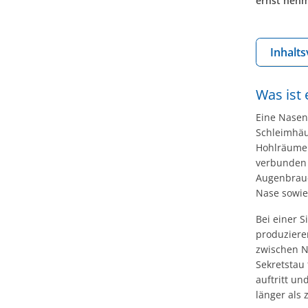
ernst nehme
Inhalts
Was ist
Eine Nasen
Schleimhäu
Hohlräume 
verbunden 
Augenbraue
Nase sowie
Bei einer 
produziere
zwischen N
Sekretstau 
auftritt u
länger als 