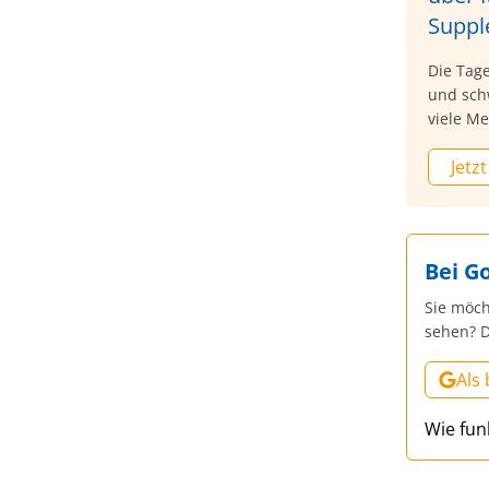
Suppl
Die Tage
und sch
viele Me
Versorg
Jetzt
kann un
„Sonnenv
Deutsch
können v
Antriebs
Bei G
Knochen
Sie möch
Mangel,
sehen? D
und wie
Als
Wie fun