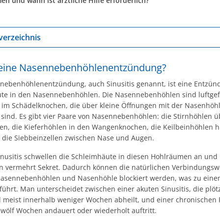
n und wann ist ärztliche Hilfe erforderlich?
verzeichnis
 eine Nasennebenhöhlenentzündung?
nebenhöhlenentzündung, auch Sinusitis genannt, ist eine Entzün
te in den Nasennebenhöhlen. Die Nasennebenhöhlen sind luftgef
im Schädelknochen, die über kleine Öffnungen mit der Nasenhöh
sind. Es gibt vier Paare von Nasennebenhöhlen: die Stirnhöhlen 
n, die Kieferhöhlen in den Wangenknochen, die Keilbeinhöhlen h
 die Siebbeinzellen zwischen Nase und Augen.
Sinusitis schwellen die Schleimhäute in diesen Hohlräumen an und
n vermehrt Sekret. Dadurch können die natürlichen Verbindungs
asennebenhöhlen und Nasenhöhle blockiert werden, was zu ein
führt. Man unterscheidet zwischen einer akuten Sinusitis, die plöt
nd meist innerhalb weniger Wochen abheilt, und einer chronischen 
zwölf Wochen andauert oder wiederholt auftritt.