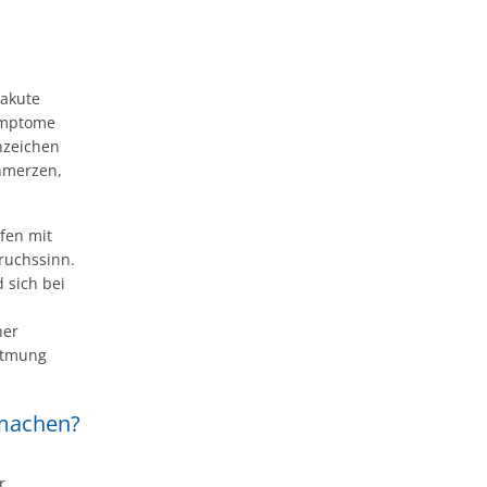
 akute
Symptome
nzeichen
chmerzen,
fen mit
ruchssinn.
 sich bei
ner
atmung
 machen?
r