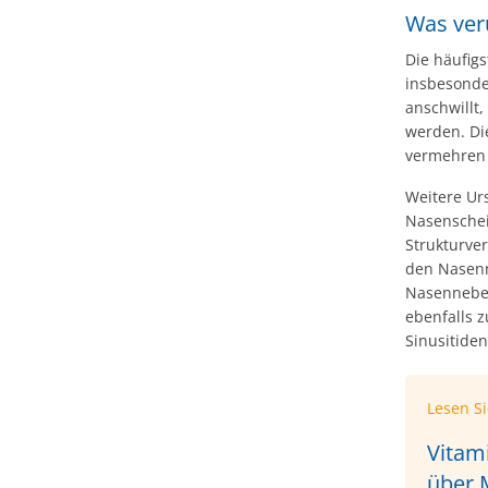
Was ver
Die häufig
insbesonde
anschwillt
werden. Die
vermehren 
Weitere Ur
Nasenschei
Strukturve
den Nasenn
Nasenneben
ebenfalls 
Sinusitiden
Lesen S
Vitam
über M