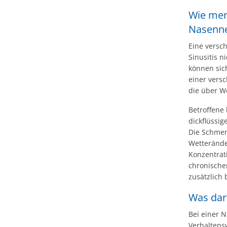
Wie mer
Nasenn
Eine versc
Sinusitis 
können sic
einer vers
die über W
Betroffene
dickflüssi
Die Schmer
Wetterände
Konzentrat
chronische
zusätzlich
Was dar
Bei einer 
Verhaltens