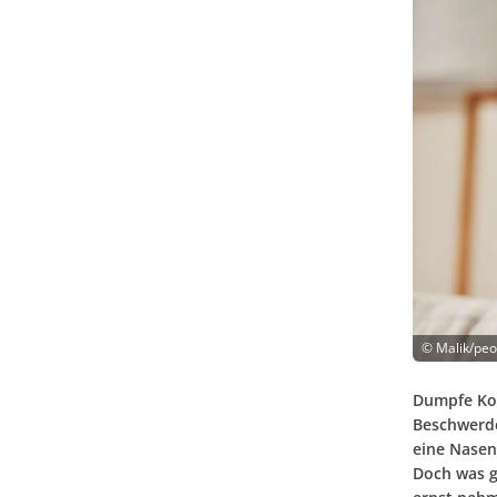
©
Malik/pe
Dumpfe Kop
Beschwerde
eine Nasen
Doch was ge