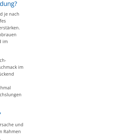
ndung?
d je nach
fes
erstärken.
enbrauen
d im
ch-
eschmack im
rückend
chmal
echslungen
?
Ursache und
 im Rahmen
.