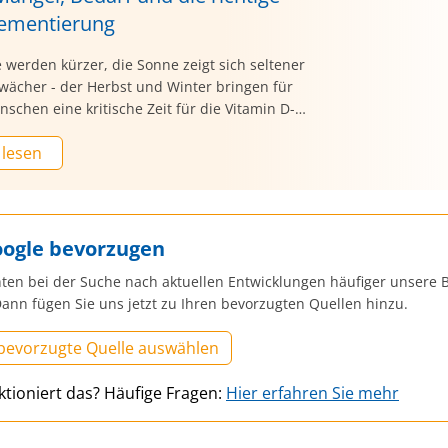
ementierung
 werden kürzer, die Sonne zeigt sich seltener
wächer - der Herbst und Winter bringen für
nschen eine kritische Zeit für die Vitamin D-
ung mit sich. Während der dunklen Jahreszeit
 lesen
ser Körper kaum noch das wichtige
itamin“ selbst produzieren, was bei vielen
en zu einem Vitamin D-Mangel führt. Die Folgen
ielfältig sein: von Müdigkeit und
losigkeit bis hin zu ernsten Problemen mit der
oogle bevorzugen
gesundheit. Doch wie erkennt man einen
ten bei der Suche nach aktuellen Entwicklungen häufiger unsere B
 welche Präparate sind wirklich empfehlenswert
ann fügen Sie uns jetzt zu Ihren bevorzugten Quellen hinzu.
 viel Vitamin D darf man überhaupt einnehmen?
 bevorzugte Quelle auswählen
ktioniert das? Häufige Fragen:
Hier erfahren Sie mehr