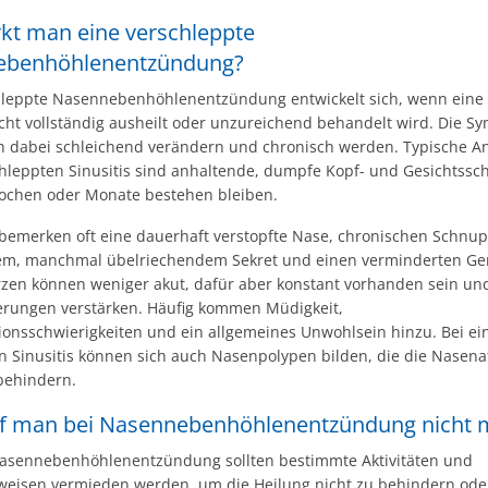
kt man eine verschleppte
ebenhöhlenentzündung?
hleppte Nasennebenhöhlenentzündung entwickelt sich, wenn eine
nicht vollständig ausheilt oder unzureichend behandelt wird. Die 
h dabei schleichend verändern und chronisch werden. Typische A
chleppten Sinusitis sind anhaltende, dumpfe Kopf- und Gesichtss
ochen oder Monate bestehen bleiben.
 bemerken oft eine dauerhaft verstopfte Nase, chronischen Schnup
gem, manchmal übelriechendem Sekret und einen verminderten Ge
zen können weniger akut, dafür aber konstant vorhanden sein und
rungen verstärken. Häufig kommen Müdigkeit,
ionsschwierigkeiten und ein allgemeines Unwohlsein hinzu. Bei ei
n Sinusitis können sich auch Nasenpolypen bilden, die die Nasen
 behindern.
f man bei Nasennebenhöhlenentzündung nicht
Nasennebenhöhlenentzündung sollten bestimmte Aktivitäten und
weisen vermieden werden, um die Heilung nicht zu behindern ode