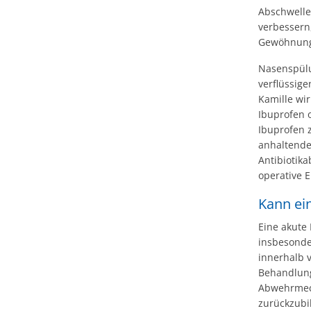
Abschwelle
verbessern
Gewöhnung
Nasenspülu
verflüssig
Kamille wi
Ibuprofen 
Ibuprofen 
anhaltendes
Antibiotik
operative E
Kann ei
Eine akute
insbesonder
innerhalb 
Behandlung
Abwehrmec
zurückzubi