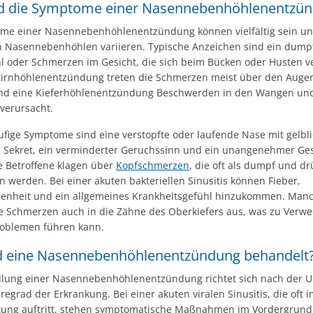
d die Symptome einer Nasennebenhöhlenentzü
me einer Nasennebenhöhlenentzündung können vielfältig sein un
n Nasennebenhöhlen variieren. Typische Anzeichen sind ein dump
l oder Schmerzen im Gesicht, die sich beim Bücken oder Husten v
Stirnhöhlenentzündung treten die Schmerzen meist über den Aug
nd eine Kieferhöhlenentzündung Beschwerden in den Wangen un
verursacht.
ufige Symptome sind eine verstopfte oder laufende Nase mit gelbli
 Sekret, ein verminderter Geruchssinn und ein unangenehmer G
e Betroffene klagen über
Kopfschmerzen
, die oft als dumpf und d
 werden. Bei einer akuten bakteriellen Sinusitis können Fieber,
enheit und ein allgemeines Krankheitsgefühl hinzukommen. Man
ie Schmerzen auch in die Zähne des Oberkiefers aus, was zu Verw
oblemen führen kann.
d eine Nasennebenhöhlenentzündung behandelt
lung einer Nasennebenhöhlenentzündung richtet sich nach der 
egrad der Erkrankung. Bei einer akuten viralen Sinusitis, die oft
ltung auftritt, stehen symptomatische Maßnahmen im Vordergrund