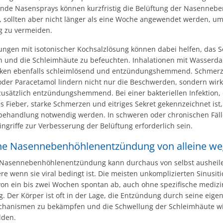
nde Nasensprays können kurzfristig die Belüftung der Nasenneb
, sollten aber nicht länger als eine Woche angewendet werden, um
 zu vermeiden.
ngen mit isotonischer Kochsalzlösung können dabei helfen, das S
en und die Schleimhäute zu befeuchten. Inhalationen mit Wasserd
rken ebenfalls schleimlösend und entzündungshemmend. Schmerz
oder Paracetamol lindern nicht nur die Beschwerden, sondern wirk
zusätzlich entzündungshemmend. Bei einer bakteriellen Infektion,
 Fieber, starke Schmerzen und eitriges Sekret gekennzeichnet ist
abehandlung notwendig werden. In schweren oder chronischen Fäl
ingriffe zur Verbesserung der Belüftung erforderlich sein.
ne Nasennebenhöhlenentzündung von alleine w
 Nasennebenhöhlenentzündung kann durchaus von selbst ausheil
e wenn sie viral bedingt ist. Die meisten unkomplizierten Sinusit
von ein bis zwei Wochen spontan ab, auch ohne spezifische medizi
. Der Körper ist oft in der Lage, die Entzündung durch seine eige
hanismen zu bekämpfen und die Schwellung der Schleimhäute w
lden.