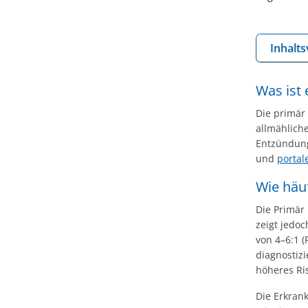
Inhalts
Was ist 
Die primär 
allmählich
Entzündung
und
portal
Wie häuf
Die Primär 
zeigt jedoc
von 4–6:1 
diagnostiz
höheres Ris
Die Erkran