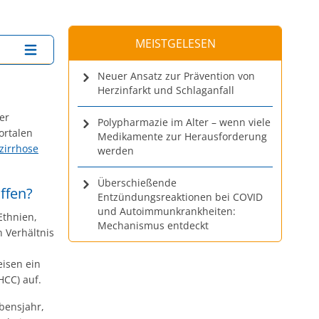
MEISTGELESEN
Neuer Ansatz zur Prävention von
Herzinfarkt und Schlaganfall
ner
Polypharmazie im Alter – wenn viele
ortalen
Medikamente zur Herausforderung
zirrhose
werden
Überschießende
offen?
Entzündungsreaktionen bei COVID
und Autoimmunkrankheiten:
Ethnien,
Mechanismus entdeckt
n Verhältnis
eisen ein
HCC) auf.
bensjahr,