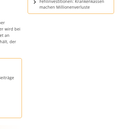
Fehlinvestitionen: Krankenkassen
machen Millionenverluste
ber
er wird bei
et an
ält, der
eiträge