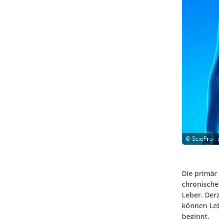
©
SciePro -
Die primär 
chronische
Leber. Derz
können Leb
beginnt.