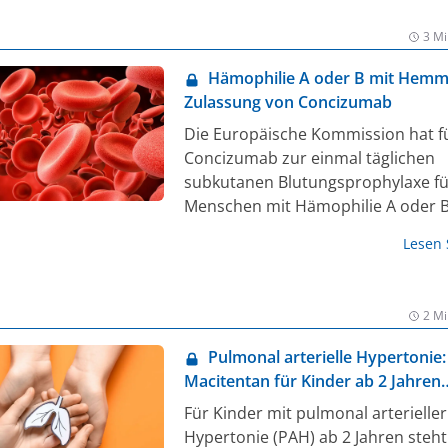
gleichzeitiger hormoneller Add-bac
3 Mi
Therapie (ABT) und wird eingesetzt
Patientinnen, deren Endometriose 
Hämophilie A oder B mit Hemm
Vorgeschichte bereits medizinisch
Zulassung von Concizumab
chirurgisch behandelt wurde (1). Be
Die Europäische Kommission hat fu
September 2024 steht Linzagolix v
Concizumab zur einmal täglichen
Theramex in den Tagesdosierunge
subkutanen Blutungsprophylaxe fü
oder 200 mg – mit oder ohne horm
Menschen mit Hämophilie A oder B
ABT – zur Behandlung mittelschwer
Hemmkörpern ab 12 Jahren die Zu
schwerer Symptome von Uterusm
Lesen
erteilt. Der Wirkmechanismus des
erwachsenen Frauen im gebärfähig
monoklonalen Anti-TFPI-Antikörpe
zur Verfügung.
ermöglicht die Bildung von stabile
2 Mi
Gefäßverschlüssen bei Wunden u
Blutungen verhindern, selbst wenn
Pulmonal arterielle Hypertonie:
Hemmkörper vorhanden sind. Co
Macitentan für Kinder ab 2 Jahren
wird als vorgefüllter Multidosis-Fe
zugelassen
Für Kinder mit pulmonal arterieller
Verfügung stehen.
Hypertonie (PAH) ab 2 Jahren steht