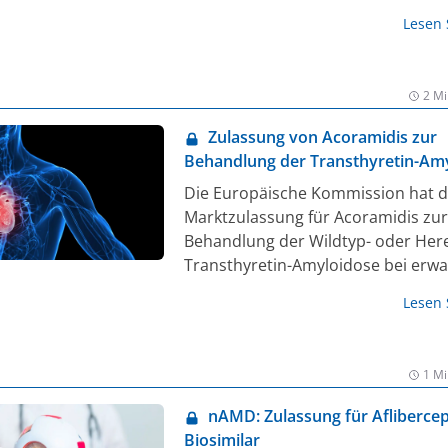
g nicht ausreichend angesprochen haben, keine Wirkung 
Lesen
er eine Unverträglichkeit entwickelt haben. Bereits 2023 wu
b als erster IL-23p19-Inhibitor für die Behandlung von Colit
(CU) zugelassen.
2 Mi
Zulassung von Acoramidis zur
Behandlung der Transthyretin-Am
mit Kardiomyopathie
Die Europäische Kommission hat d
Marktzulassung für Acoramidis zur
Behandlung der Wildtyp- oder Here
Transthyretin-Amyloidose bei erw
Patient:innen mit Kardiomyopathie
Lesen
CM) in der EU erteilt. ATTR-CM ist e
fortschreitende tödliche Erkrankung
als infiltrative, restriktive Kardiom
1 Mi
mit Herzinsuffizienz darstellt. Pati
mit ATTR-CM sind einem ständigen 
nAMD: Zulassung für Aflibercep
Krankheitsprogression ausgesetzt,
Biosimilar