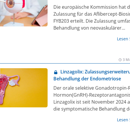
fortdauernde Amyloidablagerunge
Die europäische Kommission hat d
Herzen hervorgerufen wird. Acoram
Zulassung für das Aflibercept-Biosi
ein selektiver, niedermolekularer o
FYB203 erteilt. Die Zulassung umfas
einzunehmender, nahezu vollständ
Behandlung von neovaskulärer
(≥90%) Stabilisator von Transthyret
altersbedingter Makuladegenerati
Lesen
und weiteren schweren
Netzhauterkrankungen wie diabet
Makulaödem (DMÖ), myoper choro
3 Mi
Neovaskularisation (mCNV) und
Makulaödem infolge eines
Linzagolix: Zulassungserweiter
Netzhautvenenverschlusses (RVV).
Behandlung der Endometriose
Der orale selektive Gonadotropin-
Hormon(GnRH)-Rezeptorantagoni
Linzagolix ist seit November 2024 
die symptomatische Behandlung d
Endometriose bei erwachsenen Fr
Lesen
gebärfähigen Alter zugelassen (1, 2
Dosierung beträgt 200 mg einmal t