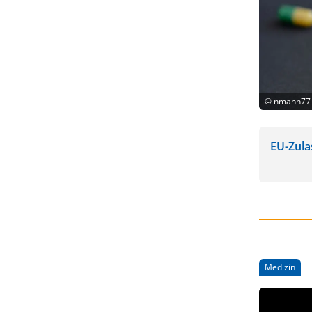
©
nmann77 
EU-Zula
Medizin