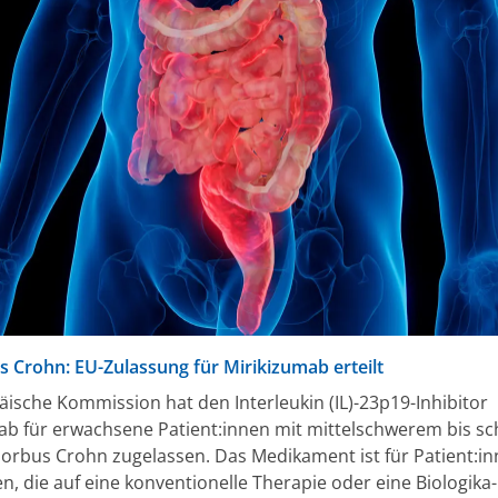
 Crohn: EU-Zulassung für Mirikizumab erteilt
äische Kommission hat den Interleukin (IL)-23p19-Inhibitor
ab für erwachsene Patient:innen mit mittelschwerem bis 
orbus Crohn zugelassen. Das Medikament ist für Patient:i
, die auf eine konventionelle Therapie oder eine Biologika-