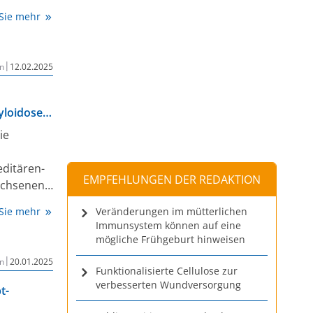
mehr
 Sie mehr
rde
is
|
n
12.02.2025
yloidose
ie
ditären-
EMPFEHLUNGEN DER REDAKTION
achsenen
 (ATTR-
 Sie mehr
Veränderungen im mütterlichen
ine
Immunsystem können auf eine
, die sich
mögliche Frühgeburt hinweisen
yopathie
|
n
20.01.2025
ent:innen
Funktionalisierte Cellulose zur
Risiko der
verbesserten Wundversorgung
t-
 die durch