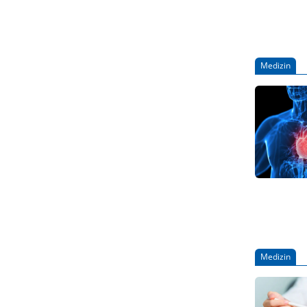
Behandlun
zeigen od
Mirikizuma
ulcerosa 
Medizin
Medizin