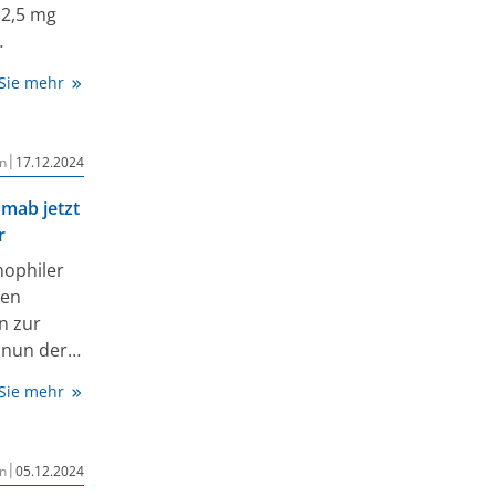
 2,5 mg
r
 Sie mehr
A) ist
von
 von 2
|
n
17.12.2024
H der WHO-
umab jetzt
r
nophiler
nen
n zur
 nun der
b für
 Sie mehr
bis 11
ng ist die
|
n
05.12.2024