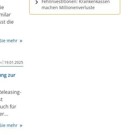
Fehlinvestitionen: Krankenkassen
n im
ie
machen Millionenverluste
idis ist
milar
ral
st die
iger
in (TTR).
on (nAMD)
 Sie mehr
ischem
idaler
|
n
19.01.2025
ung zur
Releasing-
st
auch für
er
auen im
 Sie mehr
). Die
äglich mit