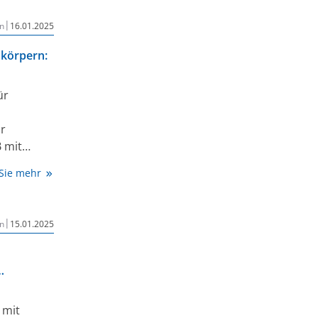
k-
|
n
16.01.2025
 bei
in der
körpern:
 oder
reits seit
̈r
on
n 100 mg
r
oneller
 mit
er bis
lassung
yomen bei
 Sie mehr
en Alter
rs
n
|
n
15.01.2025
nd kann
ncizumab
rtigpen zur
 mit