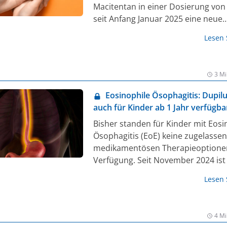
Macitentan in einer Dosierung von
seit Anfang Januar 2025 eine neue
Therapieoption zur Verfügung. De
Lesen
Endothelin-Rezeptor-Antagonist (ER
indiziert zur Langzeitbehandlung 
Kindern und Jugendlichen im Alter
3 Mi
Jahren bis unter 18 Jahren mit PA
Funktionsklasse II bis III (1).
Eosinophile Ösophagitis: Dupil
auch für Kinder ab 1 Jahr verfügba
Bisher standen für Kinder mit Eosi
Ösophagitis (EoE) keine zugelasse
medikamentösen Therapieoptione
Verfügung. Seit November 2024 ist
monoklonale Antikörper Dupiluma
Lesen
Kinder mit EoE im Alter von einem 
Jahre zugelassen. Basis der Zulassu
pivotale Studie EoE KIDS – eine
4 Mi
randomisierte, doppelblinde,