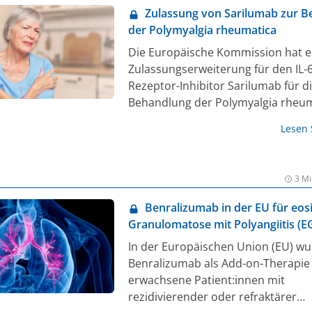
placebokontrollierte Phase-III-Studi
Zulassung von Sarilumab zur 
Wirksamkeit und Sicherheit von D
der Polymyalgia rheumatica
bei Kindern mit EoE im Alter von e
Die Europäische Kommission hat e
11 Jahren untersuchte (1).
Zulassungserweiterung für den IL-6
Rezeptor-Inhibitor Sarilumab für d
Behandlung der Polymyalgia rheu
(PMR) ausgesprochen. Der monokl
Lesen
Antikörper ist bereits zur Behandl
mittelschweren bis schweren aktiv
rheumatoiden Arthritis (RA) zugela
3 Mi
der Zulassungserweiterung ist Sar
nun auch indiziert zur Behandlun
Benralizumab in der EU für eos
bei erwachsenen Patient:innen, die
Granulomatose mit Polyangiitis (E
Corticosteroide unzureichend an
zugelassen
In der Europäischen Union (EU) w
haben oder bei denen ein Rezidiv
Benralizumab als Add-on-Therapie 
des Ausschleichens der Corticoste
erwachsene Patient:innen mit
auftritt (1).
rezidivierender oder refraktärer