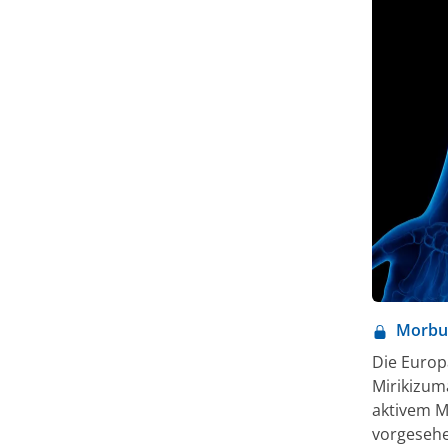
Morbus
Die Europ
Mirikizum
aktivem M
vorgesehen