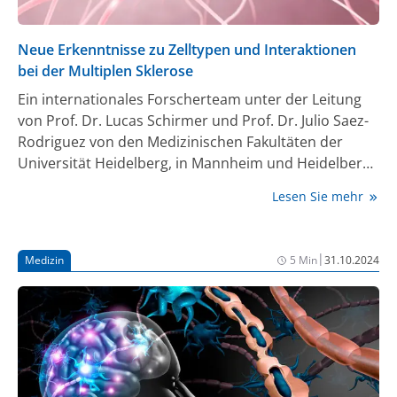
Neue Erkenntnisse zu Zelltypen und Interaktionen
bei der Multiplen Sklerose
Ein internationales Forscherteam unter der Leitung
von Prof. Dr. Lucas Schirmer und Prof. Dr. Julio Saez-
Rodriguez von den Medizinischen Fakultäten der
Universität Heidelberg, in Mannheim und Heidelberg,
hat die Zellzusammensetzung in subkortikalen
Lesen Sie mehr
Läsionen bei Multipler Sklerose (MS) untersucht und
deren Kommunikation erforscht. Dabei haben sie
tiefe Einblicke in die molekularen Mechanismen
|
Medizin
5 Min
31.10.2024
gewonnen, die das Fortschreiten dieser chronischen
Erkrankung beeinflussen (1).