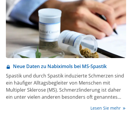
Entzündungsgeschehens im Zentralen Nervensystem
(ZNS) ab und zum anderen von der
Regenerationsfähigkeit und den Reservekapazitäten
des neuronalen Netzwerkes, verloren gegangene
Verschaltungen durch Kollateralen zu ersetzen oder
zu kompensieren.
Neue Daten zu Nabiximols bei MS-Spastik
Spastik und durch Spastik induzierte Schmerzen sind
ein häufiger Alltagsbegleiter von Menschen mit
Multipler Sklerose (MS). Schmerzlinderung ist daher
ein unter vielen anderen besonders oft genanntes
Therapieziel (1). Nabiximols, ein cannabinoidbasiertes
Lesen Sie mehr
Fertigarzneimittel, das die Cannabinoide Delta-9-
Tetrahydrocannabinol (THC) und Cannabidiol (CBD) in
einem definierten Verhältnis enthält, bietet eine