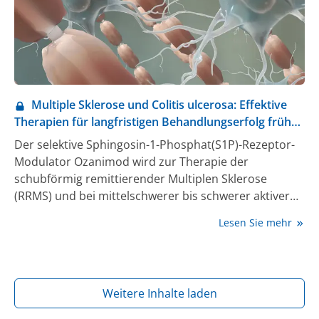
Multiple Sklerose und Colitis ulcerosa: Effektive
Therapien für langfristigen Behandlungserfolg früh
einsetzen
Der selektive Sphingosin-1-Phosphat(S1P)-Rezeptor-
Modulator Ozanimod wird zur Therapie der
schubförmig remittierender Multiplen Sklerose
(RRMS) und bei mittelschwerer bis schwerer aktiver
Colitis ulcerosa (CU) angewendet. Mit der ersten
Lesen Sie mehr
Interimsanalyse der nicht-interventionellen Studie
(NIS) OzEAN liegen erstmals Real-World-Daten zu
Ozanimod bei RRMS vor. Bei einem
Fachpressegespräch plädierten Expert:innen aus
Weitere Inhalte laden
Neurologie und Gastroenterologie für einen
frühzeitigen Therapiebeginn mit Ozanimod, um einen