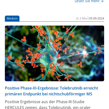
Lesen Sie mehr
Therapieintensivierung rechtfertigen. Diese
Erkenntnisse könnten die Behandlung von MS
entscheidend verbessern.
|
Medizin
2 Min
05.09.2024
Positive Phase-III-Ergebnisse: Tolebrutinib erreicht
primären Endpunkt bei nichtschubförmiger MS
Positive Ergebnisse aus der Phase-III-Studie
HERCULES zeigen, dass Tolebrutinib, ein oraler