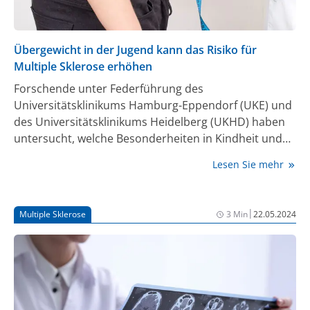
Übergewicht in der Jugend kann das Risiko für
Multiple Sklerose erhöhen
Forschende unter Federführung des
Universitätsklinikums Hamburg-Eppendorf (UKE) und
des Universitätsklinikums Heidelberg (UKHD) haben
untersucht, welche Besonderheiten in Kindheit und
Jugend das Erkrankungsrisiko für Multiple Sklerose
Lesen Sie mehr
(MS) beeinflussen könnten. Die Auswertung der
Informationen von 204.273 Teilnehmenden der NAKO
Gesundheitsstudie zeigte unter anderem, dass
|
Multiple Sklerose
3 Min
22.05.2024
Übergewicht in der Jugend die Wahrscheinlichkeit
erhöhen kann, an einer MS zu erkranken.