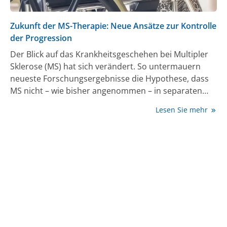
Zukunft der MS-Therapie: Neue Ansätze zur Kontrolle
der Progression
Der Blick auf das Krankheitsgeschehen bei Multipler
Sklerose (MS) hat sich verändert. So untermauern
neueste Forschungsergebnisse die Hypothese, dass
MS nicht – wie bisher angenommen – in separaten
Phasen verläuft, sondern von Beginn an durch ein
Lesen Sie mehr
progredientes Krankheitsbild mit schwelendem
Entzündungsprozess geprägt ist (1). Im Rahmen der
Fortbildungsveranstaltung „MScience.Mshift." wurden
aktuelle Erkenntnisse, neue Studiendaten,
Kongresshighlights sowie zukünftige
Therapieoptionen im Bereich der MS diskutiert. So sei
eine Kombination aus persistierender Entzündung im
ZNS, Neurodegeneration und Verlust von
Kompensationsmechanismen für die schwelende
Krankheitsprogression ursächlich (2).