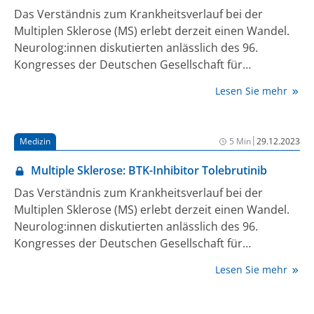
Das Verständnis zum Krankheitsverlauf bei der
Multiplen Sklerose (MS) erlebt derzeit einen Wandel.
Neurolog:innen diskutierten anlässlich des 96.
Kongresses der Deutschen Gesellschaft für
Neurologie (DGN) 2023 in Berlin die schleichende
Lesen Sie mehr
Zunahme der MS-Symptomatik unabhängig von
Schüben, die auf schwelende neuroinflammatorische
Prozesse im ZNS zurückgeführt wird. „Die
|
Medizin
5 Min
29.12.2023
schubunabhängige Progression kann klinisch
relevante Ausmaße für viele MS-Patient:innen
Multiple Sklerose: BTK-Inhibitor Tolebrutinib
annehmen“, betonte Dr. med. Boris-Alexander
Das Verständnis zum Krankheitsverlauf bei der
Kallmann, niedergelassener Neurologe in Bamberg.
Multiplen Sklerose (MS) erlebt derzeit einen Wandel.
Als einen vielversprechenden Ansatz zur Reduktion
Neurolog:innen diskutierten anlässlich des 96.
der schwelenden und akuten Neuroinflammation
Kongresses der Deutschen Gesellschaft für
wurde u.a. der ZNS-gängige BTK-Inhibitor (Bruton-
Neurologie (DGN) 2023 in Berlin die schleichende
Tyrosinkinase; BTK) Tolebrutinib vorgestellt, der
Lesen Sie mehr
Zunahme der MS-Symptomatik unabhängig von
aktuell in einem umfassenden klinischen Phase-III-
Schüben, die auf schwelende neuroinflammatorische
Studienprogramm für alle Subtypen der MS
Prozesse im ZNS zurückgeführt wird. „Die