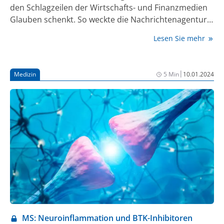
den Schlagzeilen der Wirtschafts- und Finanzmedien
Glauben schenkt. So weckte die Nachrichtenagentur
dpa-AFX Geldanleger mit der Schocker-Meldung zum
Lesen Sie mehr
Nikolaus-Tag 2023: „Die enttäuschende Wirksamkeit
des MS-Hoffnungsträgers Evobrutinib belastet Aktien
der Merck KGaA am Mittwoch schwer.“ Woran diese
|
Medizin
5 Min
10.01.2024
„Wirksamkeit“ gemessen wurde, interessiert die
Gemeinde der Finanzstrategen aber ebenso wenig
wie die Tatsache, dass der „Hoffnungsträger“ mit
seinem völlig neuen Therapieansatz bei MS
überhaupt nicht gescheitert ist. Schließlich handelt es
sich bei Evobrutinib um einen prominenten Vertreter
der neuen Substanzklasse der Bruton-Tyrosinkinase-
Inhibitoren (BTKi), die eben nicht dafür entwickelt
wurden, noch ein Hundertstel mehr an Senkung der
jährlichen Schubfrequenz (ARR = annualized relapse
rate) gegenüber einer ohnehin schon sehr gut
wirksamen Vergleichssubstanz herauszuholen.
MS: Neuroinflammation und BTK-Inhibitoren