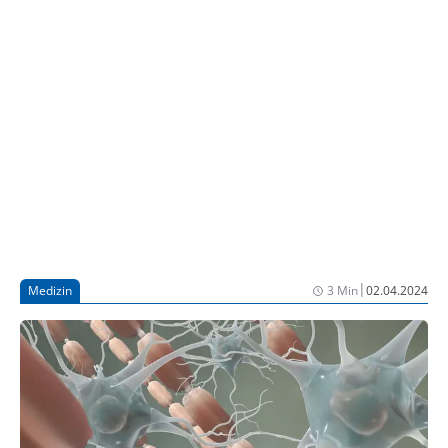
effektive Add-on-Behandlung für Patient:innen mit
MS-Spastik und Spastik-assoziierten Symptomen, wie
aktuelle Studiendaten zeigen (2, 3). Den Ergebnissen
zufolge konnten nach 12 Wochen Behandlung 62%
der zu Studienbeginn von den Teilnehmer:innen
ausgewählten Ziele „wie erwartet“ oder „besser als
erwartet“ erreicht werden (1).
|
Medizin
3 Min
02.04.2024