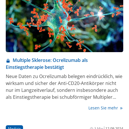
Multiple Sklerose: Ocrelizumab als
Einstiegstherapie bestätigt
Neue Daten zu Ocrelizumab belegen eindrücklich, wie
wirksam und sicher der Anti-CD20-Antikörper nicht
nur im Langzeitverlauf, sondern insbesondere auch
als Einstiegstherapie bei schubförmiger Multipler
Sklerose (RMS) und früher primär progredienter MS
Lesen Sie mehr
(PPMS) ist. Diese Daten wurden jüngst bei der
Jahrestagung des European Committee for Treatment
and Research in Multiple Sclerosis (ECTRIMS)
|
Medizin
3 Min
12.09.2024