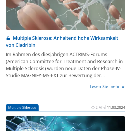
Multiple Sklerose: Anhaltend hohe Wirksamkeit
von Cladribin
Im Rahmen des diesjährigen ACTRIMS-Forums
(American Committee for Treatment and Research in
Multiple Sclerosis) wurden neue Daten der Phase-IV-
Studie MAGNIFY-MS-EXT zur Bewertung der
Wirksamkeit und Sicherheit von Cladribin-Tabletten
Lesen Sie mehr
bei schubförmiger Multipler Sklerose (RMS)
vorgestellt (1). Darin zeigten 81% der Patient:innen
keine Anzeichen von Krankheitsaktivität (NEDA-3) 2
|
Multiple Sklerose
2 Min
11.03.2024
Jahre nach der letzten Gabe von Cladribin-Tabletten;
über 90% blieben schubfrei mit stabilem EDSS
(Expanded Disability Status Scale). Gezeigt werden