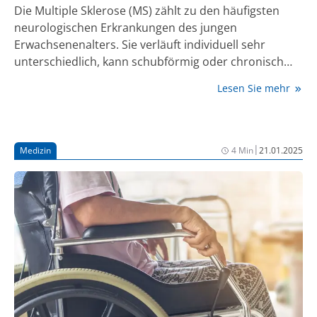
Die Multiple Sklerose (MS) zählt zu den häufigsten
neurologischen Erkrankungen des jungen
Erwachsenenalters. Sie verläuft individuell sehr
unterschiedlich, kann schubförmig oder chronisch
fortschreitend auftreten und betrifft das zentrale
Lesen Sie mehr
Nervensystem in vielfältiger Weise. Trotz intensiver
Forschung sind Ursache und Verlauf nicht vollständig
vorhersagbar. Der medizinische Fortschritt der
letzten Jahre hat sowohl in der Diagnostik als auch in
|
Medizin
4 Min
21.01.2025
der Therapie neue Perspektiven eröffnet und trägt
dazu bei, den Krankheitsverlauf frühzeitig zu
beeinflussen und die Lebensqualität zu erhalten.