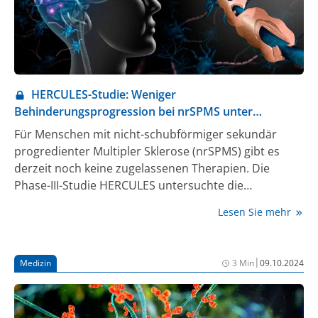
HERCULES-Studie: Weniger
Behinderungsprogression bei nrSPMS unter
Tolebrutinib
Für Menschen mit nicht-schubförmiger sekundär
progredienter Multipler Sklerose (nrSPMS) gibt es
derzeit noch keine zugelassenen Therapien. Die
Phase-III-Studie HERCULES untersuchte die
Wirksamkeit und Sicherheit von Tolebrutinib
Lesen Sie mehr
gegenüber Placebo. In der Studie konnte mit
Tolebrutinib erstmalig die Behinderungsprogression
bei nrSPMS signifikant reduziert werden.
|
Medizin
3 Min
09.10.2024