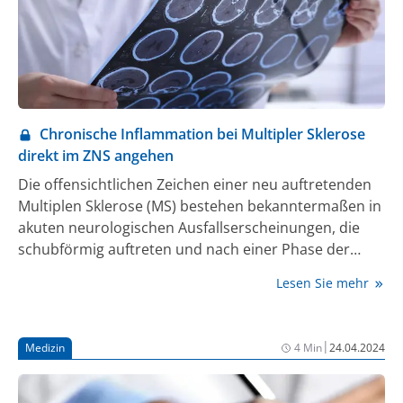
Chronische Inflammation bei Multipler Sklerose
direkt im ZNS angehen
Die offensichtlichen Zeichen einer neu auftretenden
Multiplen Sklerose (MS) bestehen bekanntermaßen in
akuten neurologischen Ausfallserscheinungen, die
schubförmig auftreten und nach einer Phase der
Rückbildung zu einem Teil kaum klinisch auffällige
Lesen Sie mehr
Residuen hinterlassen, zu einem anderen Teil aber in
bleibende Behinderungen münden. Welche
Funktionen des menschlichen Organismus durch
|
Medizin
4 Min
24.04.2024
solche neuroinflammatorischen Ereignisse in
Mitleidenschaft gezogen werden, hängt zum einen
von der Lokalisation des akuten