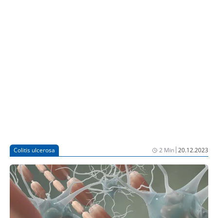
untersucht wird.
schubunabhängige Progression kann klinisch
relevante Ausmaße für viele MS-Patient:innen
annehmen“, betonte Dr. med. Boris-Alexander
Kallmann, niedergelassener Neurologe in Bamberg.
Als einen vielversprechenden Ansatz zur Reduktion
der schwelenden und akuten Neuroinflammation
wurde u.a. der ZNS-gängige BTK-Inhibitor (Bruton-
Tyrosinkinase; BTK) Tolebrutinib vorgestellt, der
aktuell in einem umfassenden klinischen Phase-III-
Studienprogramm für alle Subtypen der MS
untersucht wird.
|
Colitis ulcerosa
2 Min
20.12.2023