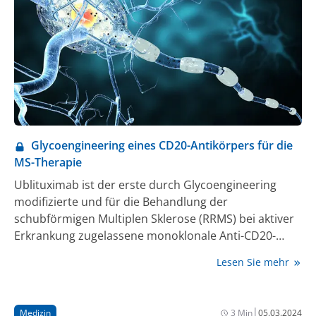
konnte bereits der Nutzen im frühen Einsatz, was eine
Anwendung in der Erstlinientherapie sowie nach
Vorbehandlung mit einer Basistherapie unterstreicht
(2, 3). Die berichteten Ergebnisse könnten ein Hinweis
darauf sein, dass die Krankheitsaktivität durch die
nachhaltige Reduktion der krankheitsrelevanten
Memory-B-Zellen kontrolliert wird (4, 5).
Glycoengineering eines CD20-Antikörpers für die
MS-Therapie
Ublituximab ist der erste durch Glycoengineering
modifizierte und für die Behandlung der
schubförmigen Multiplen Sklerose (RRMS) bei aktiver
Erkrankung zugelassene monoklonale Anti-CD20-
Antikörper (CD20-Ak). Seit Februar 2024 ist
Lesen Sie mehr
Ublituximab in Deutschland verfügbar.
|
Medizin
3 Min
05.03.2024