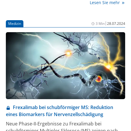
Lesen Sie mehr
zwischen einer Epstein-Barr-Virus (EBV)-Infektion und
MS in seinen dynamischen Entstehungsprozessen
immer besser verstanden wird. Allein die Tatsache,
|
Medizin
3 Min
28.07.2024
dass mit 95% nahezu die gesamte Bevölkerung mit
EBV durchseucht ist, macht nämlich deutlich, dass die
Virusinfektion allein nicht der Grund für die
Entstehung einer MS sein kann. Zugleich aber
scheinen ältere und neuere epidemiologische Daten
darauf hinzudeuten, dass eine EBV-Infektion
wahrscheinlich eine Conditio sine qua non für die
Manifestierung einer MS darstellt.
Frexalimab bei schubförmiger MS: Reduktion
eines Biomarkers für Nervenzellschädigung
Neue Phase-II-Ergebnisse zu Frexalimab bei
schubförmiger Multipler Sklerose (MS) zeigen nach