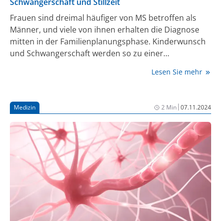
Schwangerschaft und Stillzeit
Frauen sind dreimal häufiger von MS betroffen als
Männer, und viele von ihnen erhalten die Diagnose
mitten in der Familienplanungsphase. Kinderwunsch
und Schwangerschaft werden so zu einer
Herausforderung, die von großer Unsicherheit
Lesen Sie mehr
geprägt und ein häufiger Grund für den Abbruch
einer immunmodulatorischen Therapie ist. Die
Sicherheit für Mutter und Kind hat bei der
|
Medizin
2 Min
07.11.2024
Behandlung der MS höchste Priorität, doch die
Entscheidungen gleichen derzeit, insbesondere bei
den hocheffektiven Therapien, einem Balanceakt.