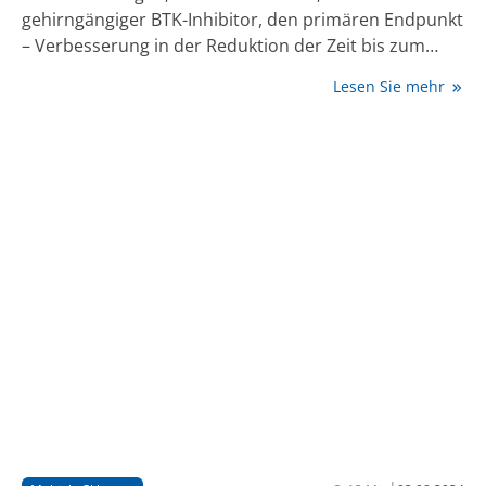
gehirngängiger BTK-Inhibitor, den primären Endpunkt
– Verbesserung in der Reduktion der Zeit bis zum
Einsetzen einer bestätigten Behinderungsprogression
Lesen Sie mehr
(CDP) gegenüber Placebo – bei Teilnehmer:innen mit
nichtschubförmiger sekundär progredienter Multipler
Sklerose (nrSPMS) erreichte.