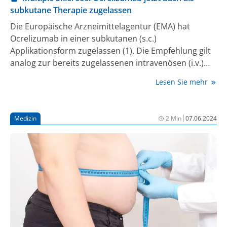
subkutane Therapie zugelassen
Die Europäische Arzneimittelagentur (EMA) hat
Ocrelizumab in einer subkutanen (s.c.)
Applikationsform zugelassen (1). Die Empfehlung gilt
analog zur bereits zugelassenen intravenösen (i.v.)
Applikationsform für erwachsene Patient:innen mit
Lesen Sie mehr
schubförmiger Multipler Sklerose (RMS) und früher
primär progredienter Multipler Sklerose (PPMS). Die
Zulassung basiert auf den Ergebnissen der Phase-Ib-
|
Medizin
2 Min
07.06.2024
Dosisfindungsstudie OCARINA I und der Phase-III-
Nicht-Unterlegenheitsstudie OCARINA II (2, 3). In
OCARINA II erwies sich die s.c.-Formulierung über
einen Zeitraum von 24 Wochen gegenüber der i.v.-
Applikation als nicht unterlegen, gemessen anhand
der Serum-Wirkstoffspiegel im Blut (3).