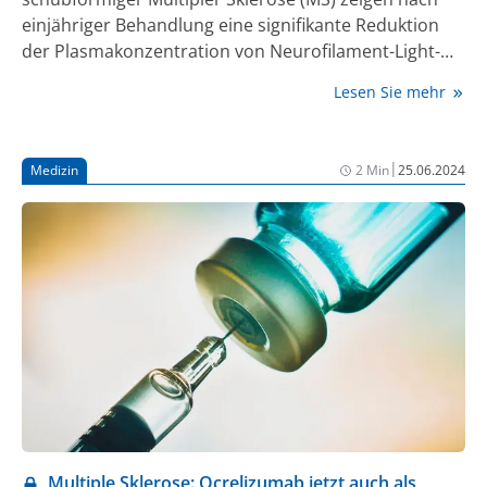
einjähriger Behandlung eine signifikante Reduktion
der Plasmakonzentration von Neurofilament-Light-
Chain (NfL), einem Biomarker für
Lesen Sie mehr
Nervenzellschädigung, der bei Menschen mit MS
typischerweise erhöht ist. Die Daten wurden auf dem
10. Kongress der European Academy of Neurology
|
Medizin
2 Min
25.06.2024
(EAN) in Helsinki, Finnland, präsentiert.
Multiple Sklerose: Ocrelizumab jetzt auch als