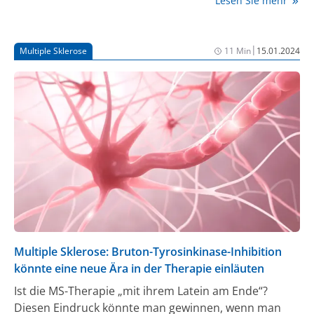
Lesen Sie mehr
schubförmig remittierender Multipler Sklerose
(RRMS) (1). Diese Daten wurden im Rahmen des 9.
Jahresforums des American Committee for Treatment
|
Multiple Sklerose
11 Min
15.01.2024
and Research in Multiple Sclerosis (ACTRIMS)
präsentiert, das vom 29. Februar bis 2. März in West
Palm Beach (USA) stattfand.
Multiple Sklerose: Bruton-Tyrosinkinase-Inhibition
könnte eine neue Ära in der Therapie einläuten
Ist die MS-Therapie „mit ihrem Latein am Ende“?
Diesen Eindruck könnte man gewinnen, wenn man