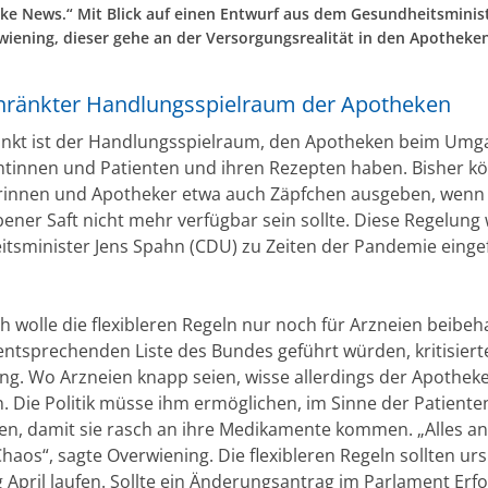
ake News.“ Mit Blick auf einen Entwurf aus dem Gesundheitsminis
wiening, dieser gehe an der Versorgungsrealität in den Apotheken
hränkter Handlungsspielraum der Apotheken
unkt ist der Handlungsspielraum, den Apotheken beim Umg
ntinnen und Patienten und ihren Rezepten haben. Bisher k
innen und Apotheker etwa auch Zäpfchen ausgeben, wenn 
bener Saft nicht mehr verfügbar sein sollte. Diese Regelung
tsminister Jens Spahn (CDU) zu Zeiten der Pandemie einge
 wolle die flexibleren Regeln nur noch für Arzneien beibeha
 entsprechenden Liste des Bundes geführt würden, kritisiert
ng. Wo Arzneien knapp seien, wisse allerdings der Apotheke
. Die Politik müsse ihm ermöglichen, im Sinne der Patiente
en, damit sie rasch an ihre Medikamente kommen. „Alles a
Chaos“, sagte Overwiening. Die flexibleren Regeln sollten ur
g April laufen. Sollte ein Änderungsantrag im Parlament Erf