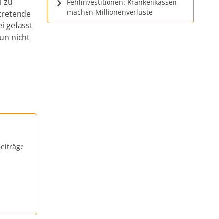
l zu
Fehlinvestitionen: Krankenkassen
machen Millionenverluste
rtretende
i gefasst
un nicht
eiträge