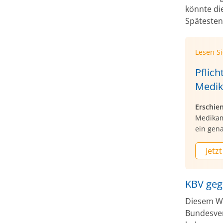
könnte di
Spätesten
Lesen S
Pflic
Medik
Erschie
Medikam
ein gen
Jetzt
KBV geg
Diesem Wu
Bundesver