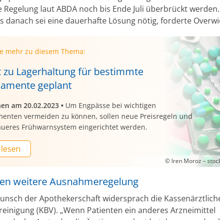
e Regelung laut ABDA noch bis Ende Juli überbrückt werden.
s danach sei eine dauerhafte Lösung nötig, forderte Overwi
ie mehr zu diesem Thema:
ht zu Lagerhaltung für bestimmte
amente geplant
nen am 20.02.2023
•
Um Engpässe bei wichtigen
enten vermeiden zu können, sollen neue Preisregeln und
aueres Frühwarnsystem eingerichtet werden.
 lesen
© Iren Moroz – sto
en weitere Ausnahmeregelung
nsch der Apothekerschaft widersprach die Kassenärztlich
einigung (KBV). „Wenn Patienten ein anderes Arzneimittel