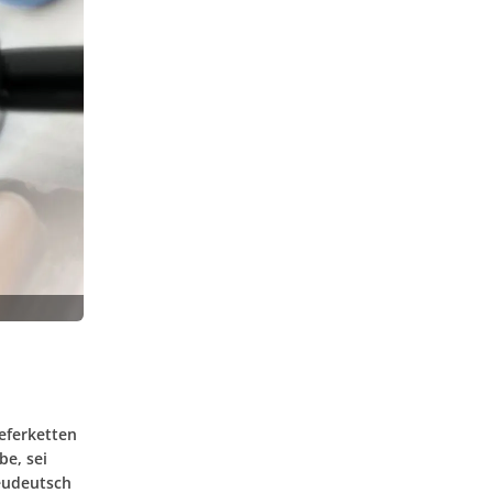
ieferketten
e, sei
neudeutsch