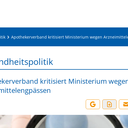
tik
Apothekerverband kritisiert Ministerium wegen Arzneimitte
dheitspolitik
kerverband kritisiert Ministerium wege
mittelengpässen