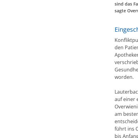
sind das F
sagte Over
Eingesc
Konfliktp
den Patie
Apotheker
verschrie
Gesundhei
worden.
Lauterbach
auf einer
Overwieni
am besten
entscheid
führt ins 
bis Anfan