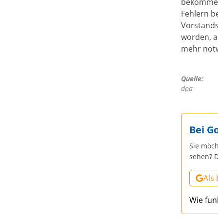
bekommen,
Fehlern b
Vorstands
worden, a
mehr not
Quelle:
dpa
Bei G
Sie möch
sehen? D
Als
Wie fun