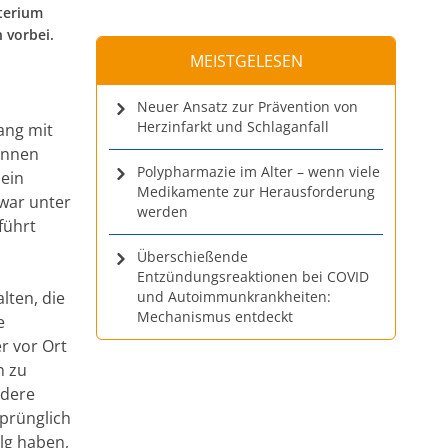
terium
 vorbei.
MEISTGELESEN
Neuer Ansatz zur Prävention von
Herzinfarkt und Schlaganfall
ang mit
önnen
Polypharmazie im Alter – wenn viele
ein
Medikamente zur Herausforderung
 war unter
werden
führt
Überschießende
Entzündungsreaktionen bei COVID
lten, die
und Autoimmunkrankheiten:
Mechanismus entdeckt
e
r vor Ort
n zu
ndere
sprünglich
olg haben,