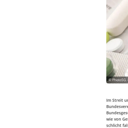
©
PhotoSG 
Im Streit 
Bundesvere
Bundesgesun
wie von Ge
schlicht f