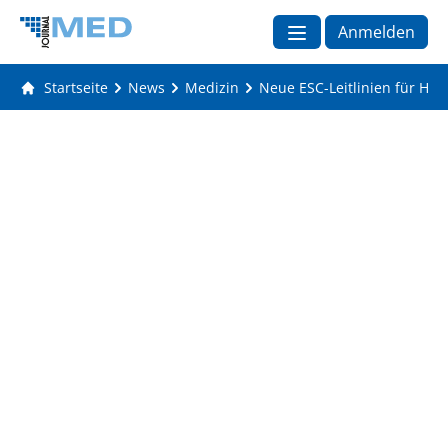
Anmelden
Startseite
News
Medizin
Neue ESC-Leitlinien für He