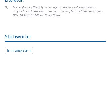
(
1
)
Michel JJ et al. (2026) Type I interferon drives T cell responses to
amyloid beta in the central nervous system, Nature Communications.
DOI:
10.1038/s41467-026-72262-6
Stichwörter
Immunsystem