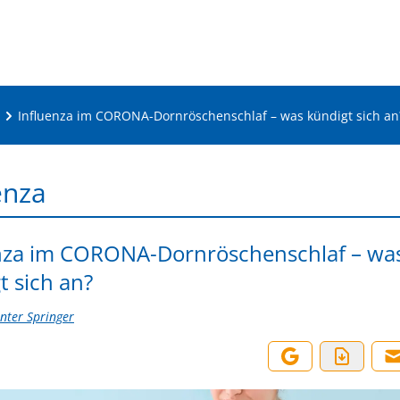
Influenza im CORONA-Dornröschenschlaf – was kündigt sich an
enza
nza im CORONA-Dornröschenschlaf – wa
t sich an?
nter Springer