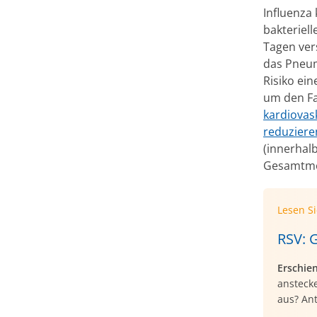
Influenza 
bakteriell
Tagen vers
das Pneumo
Risiko ein
um den Fak
kardiovas
reduziere
(innerhal
Gesamtmor
Lesen S
RSV: 
Erschie
anstecke
aus? An