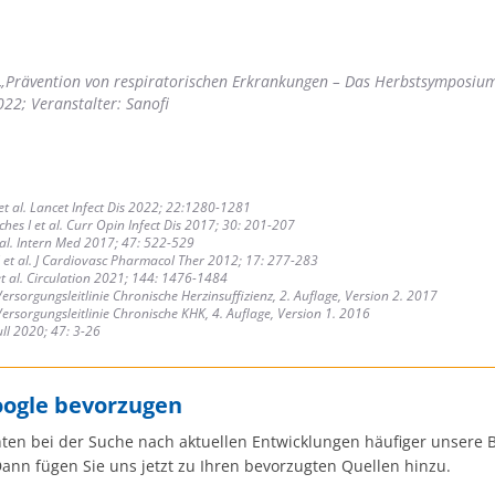
Prävention von respiratorischen Erkrankungen – Das Herbstsymposium
022; Veranstalter: Sanofi
 et al. Lancet Infect Dis 2022; 22:1280-1281
ches I et al. Curr Opin Infect Dis 2017; 30: 201-207
 al. Intern Med 2017; 47: 522-529
 et al. J Cardiovasc Pharmacol Ther 2012; 17: 277-283
et al. Circulation 2021; 144: 1476-1484
Versorgungsleitlinie Chronische Herzinsuffizienz, 2. Auflage, Version 2. 2017
Versorgungsleitlinie Chronische KHK, 4. Auflage, Version 1. 2016
ull 2020; 47: 3-26
oogle bevorzugen
ten bei der Suche nach aktuellen Entwicklungen häufiger unsere B
ann fügen Sie uns jetzt zu Ihren bevorzugten Quellen hinzu.