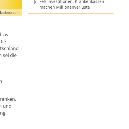
Fehlinvestitionen: Krankenkassen
machen Millionenverluste
ockadobe.com
bzw.
 Die
utschland
 sei die
h
Kranken,
en und
ng,
r