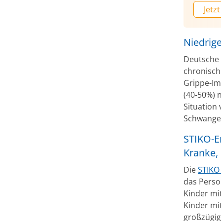
Jetzt
Niedrig
Deutsche 
chronisc
Grippe-Im
(40-50%) n
Situation
Schwangere
STIKO-E
Kranke,
Die
STIKO 
das Perso
Kinder mi
Kinder mit
großzügig