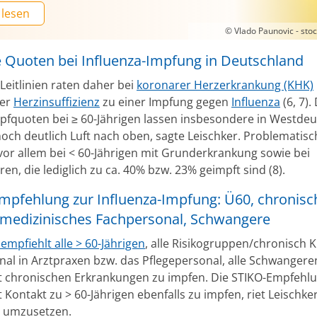
 lesen
© Vlado Paunovic - st
e Quoten bei Influenza-Impfung in Deutschland
Leitlinien raten daher bei
koronarer Herzerkrankung (KHK)
her
Herzinsuffizienz
zu einer Impfung gegen
Influenza
(6, 7).
pfquoten bei ≥ 60-Jährigen lassen insbesondere in Westde
och deutlich Luft nach oben, sagte Leischker. Problematisch
 vor allem bei < 60-Jährigen mit Grunderkrankung sowie bei
n, die lediglich zu ca. 40% bzw. 23% geimpft sind (8).
mpfehlung zur Influenza-Impfung: Ü60, chronisc
 medizinisches Fachpersonal, Schwangere
empfiehlt alle > 60-Jährigen
, alle Risikogruppen/chronisch 
nal in Arztpraxen bzw. das Pflegepersonal, alle Schwanger
t chronischen Erkrankungen zu impfen. Die STIKO-Empfehlu
 Kontakt zu > 60-Jährigen ebenfalls zu impfen, riet Leischke
 umzusetzen.