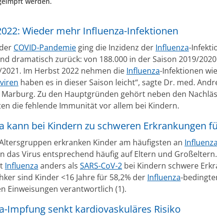
geimpft werden.
2022: Wieder mehr Influenza-Infektionen
der
COVID-Pandemie
ging die Inzidenz der
Influenza
-Infekti
nd dramatisch zurück: von 188.000 in der Saison 2019/2020
0/2021. Im Herbst 2022 nehmen die
Influenza
-Infektionen wi
viren
haben es in dieser Saison leicht“, sagte Dr. med. Andr
, Marburg. Zu den Hauptgründen gehört neben den Nachläs
ten die fehlende Immunität vor allem bei Kindern.
za kann bei Kindern zu schweren Erkrankungen f
 Altersgruppen erkranken Kinder am häufigsten an
Influenz
n das Virus entsprechend häufig auf Eltern und Großelter
ht
Influenza
anders als
SARS-CoV-2
bei Kindern schwere Erk
hker sind Kinder <16 Jahre für 58,2% der
Influenza
-bedingte
en Einweisungen verantwortlich (1).
za-Impfung senkt kardiovaskuläres Risiko