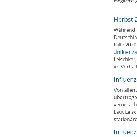
möglichst 
Herbst 
Während 
Deutschla
Fälle 202
„
Influenza
Leischker
im Verhal
Influen
Von allen
übertrage
verursac
Laut Leisc
stationär
Influen