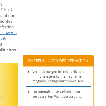
n
5 bis 7
nicht nur
rhöhtes
nfektion
o schwerer
40%
ng
uläre bzw.
EMPFEHLUNGEN DER REDAKTION
Veränderungen im mütterlichen
Immunsystem können auf eine
mögliche Frühgeburt hinweisen
Funktionalisierte Cellulose zur
verbesserten Wundversorgung