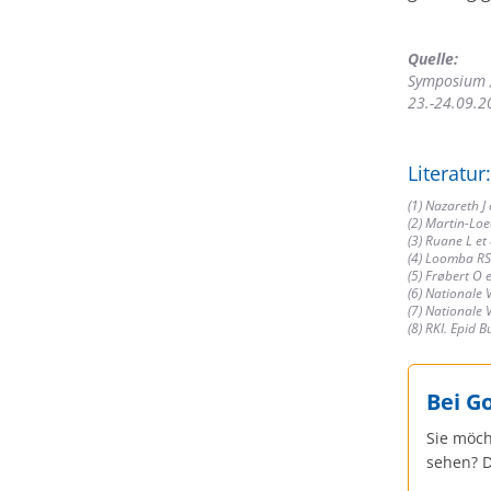
Quelle:
Symposium „
23.-24.09.2
Literatur:
(1) Nazareth J
(2) Martin-Loe
(3) Ruane L et
(4) Loomba RS
(5) Frøbert O 
(6) Nationale 
(7) Nationale 
(8) RKI. Epid B
Bei G
Sie möch
sehen? D