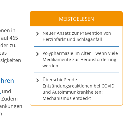
MEISTGELESEN
onen in
Neuer Ansatz zur Prävention von
 auf 465
Herzinfarkt und Schlaganfall
eder zu.
eas
Polypharmazie im Alter – wenn viele
Medikamente zur Herausforderung
sigkeiten
werden
ühren
Überschießende
Entzündungsreaktionen bei COVID
a
und
und Autoimmunkrankheiten:
n. Zudem
Mechanismus entdeckt
rankungen.
n