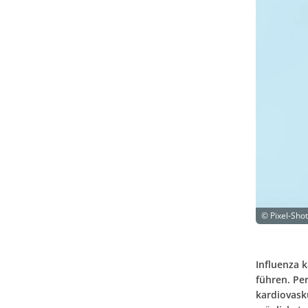
©
Pixel-Sho
Influenza 
führen. Pe
kardiovask