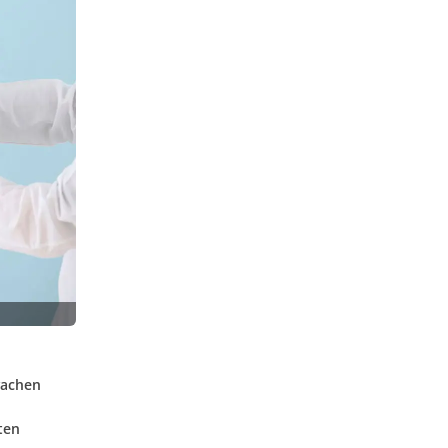
wachen
ten