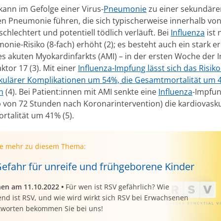
kann im Gefolge einer Virus-
Pneumonie
zu einer sekundäre
en Pneumonie führen, die sich typischerweise innerhalb von 
chlechtert und potentiell tödlich verläuft. Bei
Influenza
ist 
nie-Risiko (8-fach) erhöht (2); es besteht auch ein stark e
es akuten Myokardinfarkts (AMI) – in der ersten Woche der I
tor 17 (3). Mit einer
Influenza-Impfung lässt sich das Risik
kulärer Komplikationen um 54%, die Gesamtmortalität um 
n
(4). Bei Patient:innen mit AMI senkte eine
Influenza
-Impfu
b von 72 Stunden nach Koronarintervention) die kardiovask
talität um 41% (5).
ie mehr zu diesem Thema:
Gefahr für unreife und frühgeborene Kinder
nen am 11.10.2022
•
Für wen ist RSV gefährlich? Wie
nd ist RSV, und wie wird wirkt sich RSV bei Erwachsenen
tworten bekommen Sie bei uns!