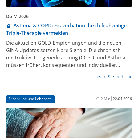
DGIM 2026
Asthma & COPD: Exazerbation durch frühzeitige
Triple-Therapie vermeiden
Die aktuellen GOLD-Empfehlungen und die neuen
GINA-Updates setzen klare Signale: Die chronisch
obstruktive Lungenerkrankung (COPD) und Asthma
müssen früher, konsequenter und individueller
behandelt werden [1, 2]. Zeitige
Lesen Sie mehr
Kombinationstherapien, insbesondere die Triple-
Therapie (LAMA/LABA/ICS), verbessern die
Symptomkontrolle, verhindern Exazerbationen und
|
Ernährung und Lebensstil
2 Min
22.04.2026
stabilisieren die Erkrankung langfristig.