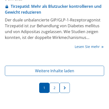
Tirzepatid: Mehr als Blutzucker kontrollieren und
Gewicht reduzieren
Der duale unbalancierte GIP/GLP-1-Rezeptoragonist
Tirzepatid ist zur Behandlung von Diabetes mellitus
und von Adipositas zugelassen. Wie Studien zeigen
konnten, ist der doppelte Wirkmechanismus
effektiver in Bezug auf die HbA1c-Senkung als ein GLP-
Lesen Sie mehr
1-Rezeptoragonist allein. Die Wirkung auf die
Reduktion des Körpergewichts ist bei Adipösen ohne
Diabetes höher als bei Diabetes-Patient:innen.
Weitere Inhalte laden
1
2