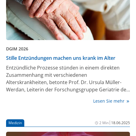
DGIM 2026
Stille Entzündungen machen uns krank im Alter
Entzündliche Prozesse stünden in einem direkten
Zusammenhang mit verschiedenen
Alterskrankheiten, betonte Prof. Dr. Ursula Müller-
Werdan, Leiterin der Forschungsgruppe Geriatrie der
Charité – Universitätsmedizin Berlin, auf der
Lesen Sie mehr
Pressekonferenz des 132. Kongresses der Deutschen
Gesellschaft für Innere Medizin (DGIM) in Wiesbaden.
Mit einer angepassten Ernährung könnten
|
Medizin
2 Min
18.06.2025
Patient:innen hier gegensteuern.