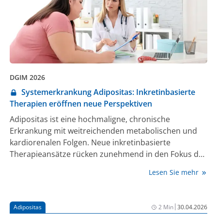
DGIM 2026
Systemerkrankung Adipositas: Inkretinbasierte
Therapien eröffnen neue Perspektiven
Adipositas ist eine hochmaligne, chronische
Erkrankung mit weitreichenden metabolischen und
kardiorenalen Folgen. Neue inkretinbasierte
Therapieansätze rücken zunehmend in den Fokus der
hausärztlichen Versorgung. In naher Zukunft wird
Lesen Sie mehr
eine orale inkretinbasierte Therapie erwartet.
|
Adipositas
2 Min
30.04.2026