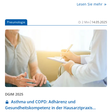
Vorstellungen darüber, wie der Zielblutdruck erreicht
Lesen Sie mehr
werden kann. Bei den häufig gleichzeitig auftretenden
Depressionen ergibt sich ein vergleichbares Bild.
Neue Therapiemodalitäten können Lösungen bieten.
|
Pneumologie
2 Min
14.05.2025
DGIM 2025
Asthma und COPD: Adhärenz und
Gesundheitskompetenz in der Hausarztpraxis