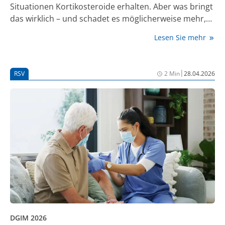
Situationen Kortikosteroide erhalten. Aber was bringt
das wirklich – und schadet es möglicherweise mehr,
als das es nutzt? Zwei Expert:innen diskutierten das
Lesen Sie mehr
auf dem diesjährigen Kongress der Deutschen
Gesellschaft für Innere Medizin (DGIM).
|
RSV
2 Min
28.04.2026
DGIM 2026