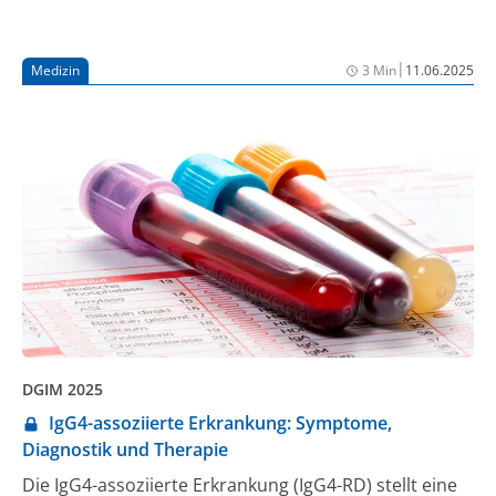
Medizin (DGIM) erörterten Experten, welche Hinweise
in der hausärztlichen Praxis den Verdacht auf eine
ATTR-CM erregen sollten und wie die Praxissoftware
|
Medizin
3 Min
11.06.2025
bei der Diagnose helfen kann.
DGIM 2025
IgG4-assoziierte Erkrankung: Symptome,
Diagnostik und Therapie
Die IgG4-assoziierte Erkrankung (IgG4-RD) stellt eine