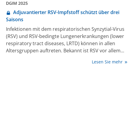
DGIM 2025
Adjuvantierter RSV-Impfstoff schützt über drei
Saisons
Infektionen mit dem respiratorischen Synzytial-Virus
(RSV) und RSV-bedingte Lungenerkrankungen (lower
respiratory tract diseases, LRTD) können in allen
Altersgruppen auftreten. Bekannt ist RSV vor allem
bei Säuglingen, ein erhöhtes Risiko für schwere
Lesen Sie mehr
Verläufe mit Hospitalisierung besteht jedoch
insbesondere bei älteren Menschen. Eine einmalige
Immunisierung mit dem adjuvantierten Impfstoff
kann die Mehrheit der Fälle von RSV-LRTD über bis zu
3 Jahre verhindern, wie Studiendaten belegen.