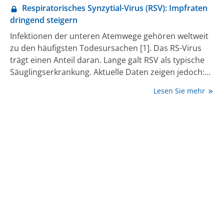
Respiratorisches Synzytial-Virus (RSV): Impfraten
dringend steigern
Infektionen der unteren Atemwege gehören weltweit
zu den häufigsten Todesursachen [1]. Das RS-Virus
trägt einen Anteil daran. Lange galt RSV als typische
Säuglingserkrankung. Aktuelle Daten zeigen jedoch:
Auch ältere Erwachsene sind gefährdet, schwere
Lesen Sie mehr
Verläufe zu entwickeln [2]. Für Hausarztpraxen
gewinnt das Thema damit deutlich an Relevanz.