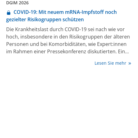
DGIM 2026
COVID-19: Mit neuem mRNA-Impfstoff noch
gezielter Risikogruppen schützen
Die Krankheitslast durch COVID-19 sei nach wie vor
hoch, insbesondere in den Risikogruppen der älteren
Personen und bei Komorbiditäten, wie Expert:innen
im Rahmen einer Pressekonferenz diskutierten. Ein
neuer Impfstoff auf Basis der Messenger (m)-RNA-
Lesen Sie mehr
Technologie erreichte bei niedrigerer Dosierung ein
gute Impfwirksamkeit. Mit dieser Technologie könnten
Impfstoffe schnell und gezielt an veränderte
Virusvarianten angepasst werden.