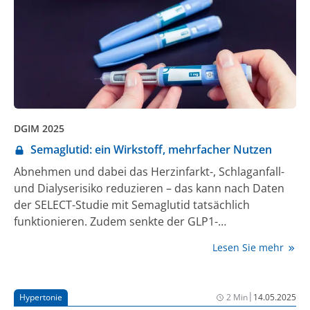
DGIM 2025
Semaglutid: ein Wirkstoff, mehrfacher Nutzen
Abnehmen und dabei das Herzinfarkt-, Schlaganfall-
und Dialyserisiko reduzieren – das kann nach Daten
der SELECT-Studie mit Semaglutid tatsächlich
funktionieren. Zudem senkte der GLP1-
Rezeptoragonist in der Studie auch Blutdruck,
Lesen Sie mehr
Blutfette und Blutzucker. Bei einem Symposium auf
dem Kongress der Deutschen Gesellschaft für Innere
Medizin (DGIM) wurden diese und andere Daten zu
|
Hypertonie
2 Min
14.05.2025
Semaglutid diskutiert.