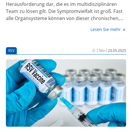
Herausforderung dar, die es im multidisziplinären
Team zu lösen gilt. Die Symptomvielfalt ist groß. Fast
alle Organsysteme können von dieser chronischen,
systemischen, fibroinflammatorischen Erkrankung
Lesen Sie mehr
betroffen sein, darunter häufig die
Bauchspeicheldrüse und der hepatobiliäre Trakt.
Überschneidungen im klinischen Erscheinungsbild
|
RSV
2 Min
23.05.2025
mit anderen Erkrankungen, darunter Autoimmun-,
entzündliche und Krebserkrankungen sowie
Infektionen sind häufig. Um diese einordnen zu
können, ist die multidisziplinäre Zusammenarbeit
essenziell, wie Experten im Rahmen eines
Symposiums anlässlich des 131. Kongresses der
Deutschen Gesellschaft für Innere Medizin (DGIM)
betonten.