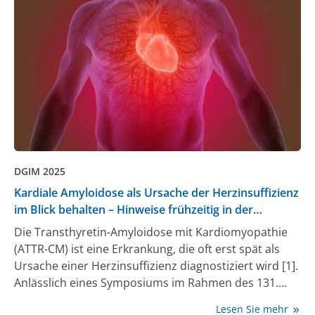
DGIM 2025
Kardiale Amyloidose als Ursache der Herzinsuffizienz
im Blick behalten – Hinweise frühzeitig in der
Hausarztpraxis erkennen
Die Transthyretin-Amyloidose mit Kardiomyopathie
(ATTR-CM) ist eine Erkrankung, die oft erst spät als
Ursache einer Herzinsuffizienz diagnostiziert wird [1].
Anlässlich eines Symposiums im Rahmen des 131.
Kongresses der Deutschen Gesellschaft für Innere
Lesen Sie mehr