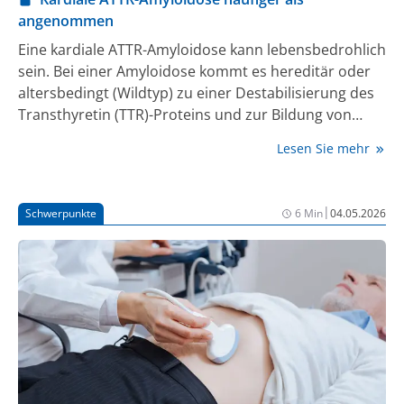
angenommen
Eine kardiale ATTR-Amyloidose kann lebensbedrohlich
sein. Bei einer Amyloidose kommt es hereditär oder
altersbedingt (Wildtyp) zu einer Destabilisierung des
Transthyretin (TTR)-Proteins und zur Bildung von
fehlgefalteten TTR-Proteinen. Sie bilden
Lesen Sie mehr
Amyloidfibrillen, die sich an unterschiedlichen
Organen, wie dem Herzen, ablagern können und
schädigen [1].
|
Schwerpunkte
6 Min
04.05.2026