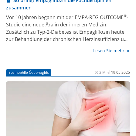
So bringt Empagliflozin die Fachdisziplinen
zusammen
®
Vor 10 Jahren begann mit der EMPA-REG OUTCOME
-
Studie eine neue Ära in der inneren Medizin.
Zusätzlich zu Typ-2-Diabetes ist Empagliflozin heute
zur Behandlung der chronischen Herzinsuffizienz und
der chronischen Nierenerkrankung zugelassen. Das
Lesen Sie mehr
Fazit auf einer Jubiläumsveranstaltung auf dem DGIM:
Durch organprotektive Substanzen wie SGLT2-
Inhibitoren (SGLT2i) und GLP-1-Rezeptor-Agonisten
|
Eosinophile Ösophagitis
2 Min
19.05.2025
(GLP1-RA) rücken die Fachgebiete näher zusammen –
es gibt aber noch viel tun.