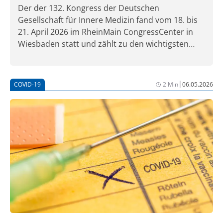
Der der 132. Kongress der Deutschen
Gesellschaft für Innere Medizin fand vom 18. bis
21. April 2026 im RheinMain CongressCenter in
Wiesbaden statt und zählt zu den wichtigsten
Fortbildungs- und Diskussionsforen der Inneren
Medizin im deutschsprachigen Raum. Unter dem
übergeordneten Leitgedanken eines
|
COVID-19
2 Min
06.05.2026
Paradigmenwechsels in der Medizin bündelte der
Kongress aktuelle Impulse aus Forschung,
Versorgung und Gesundheitspolitik – mit dem
Ziel, Innovationen in Diagnostik und Therapie in
die klinische Praxis zu übersetzen.