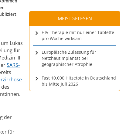
gekommen
ren
bliziert.
MEISTGELESEN
HIV-Therapie mit nur einer Tablette
pro Woche wirksam
m um Lukas
ilung für
Europäische Zulassung für
dizin III
Netzhautimplantat bei
geographischer Atrophie
ner
SARS-
reits
Fast 10.000 Hitzetote in Deutschland
rzirrhose
bis Mitte Juli 2026
 des
nt:innen.
eg der
ker für