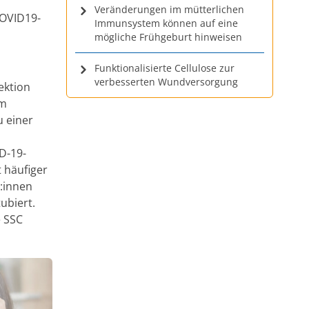
Veränderungen im mütterlichen
COVID19-
Immunsystem können auf eine
mögliche Frühgeburt hinweisen
Funktionalisierte Cellulose zur
verbesserten Wundversorgung
ektion
um
u einer
D-19-
t häufiger
t:innen
ubiert.
e SSC