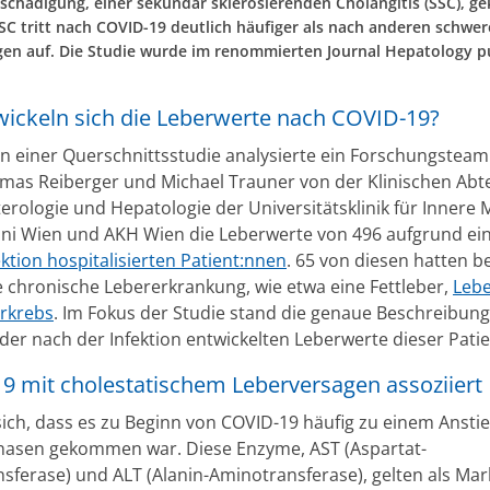
schädigung, einer sekundär sklerosierenden Cholangitis (SSC), 
 SSC tritt nach COVID-19 deutlich häufiger als nach anderen schwe
en auf. Die Studie wurde im renommierten Journal Hepatology pu
wickeln sich die Leberwerte nach COVID-19?
 einer Querschnittsstudie analysierte ein Forschungstea
omas Reiberger und Michael Trauner von der Klinischen Abte
rologie und Hepatologie der Universitätsklinik für Innere Me
i Wien und AKH Wien die Leberwerte von 496 aufgrund ei
ktion hospitalisierten Patient:nnen
. 65 von diesen hatten be
e chronische Lebererkrankung, wie etwa eine Fettleber,
Lebe
rkrebs
. Im Fokus der Studie stand die genaue Beschreibung
der nach der Infektion entwickelten Leberwerte dieser Patie
9 mit cholestatischem Leberversagen assoziiert
 sich, dass es zu Beginn von COVID-19 häufig zu einem Ansti
asen gekommen war. Diese Enzyme, AST (Aspartat-
sferase) und ALT (Alanin-Aminotransferase), gelten als Mar