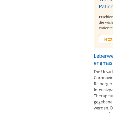
Patien
Erschie
die wic
Patienten
Jetzt
Leberwe
engmasc
Die Ursach
Coronavir
Reiberger:
Intensivp
Therapeut
gegebenen
werden. D