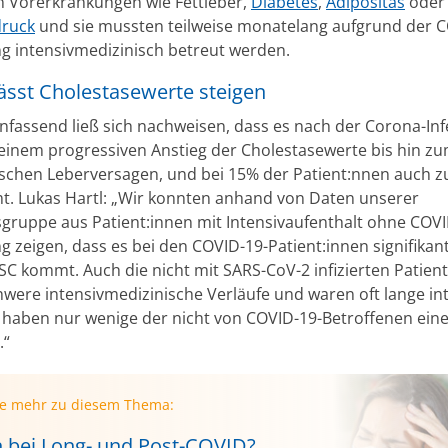
 Vorerkrankungen wie Fettleber,
Diabetes
,
Adipositas
oder
druck
und sie mussten teilweise monatelang aufgrund der 
g intensivmedizinisch betreut werden.
ässt Cholestasewerte steigen
assend ließ sich nachweisen, dass es nach der Corona-Inf
 einem progressiven Anstieg der Cholestasewerte bis hin z
ischen Leberversagen, und bei 15% der Patient:nnen auch z
. Lukas Hartl: „Wir konnten anhand von Daten unserer
sgruppe aus Patient:innen mit Intensivaufenthalt ohne COVI
g zeigen, dass es bei den COVID-19-Patient:innen signifikan
SSC kommt. Auch die nicht mit SARS-CoV-2 infizierten Patien
hwere intensivmedizinische Verläufe und waren oft lange int
haben nur wenige der nicht von COVID-19-Betroffenen ein
.“
ie mehr zu diesem Thema:
 bei Long- und Post-COVID?