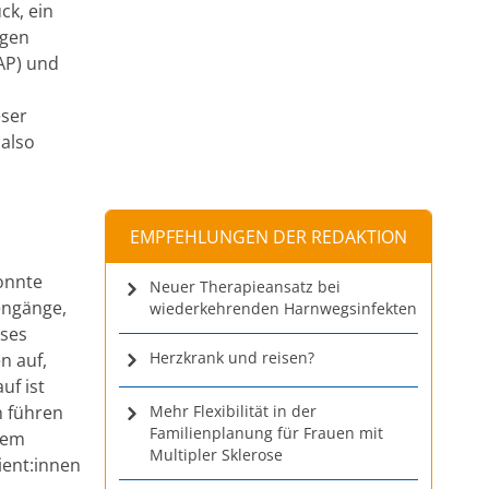
ck, ein
egen
(AP) und
eser
 also
EMPFEHLUNGEN DER REDAKTION
onnte
Neuer Therapieansatz bei
engänge,
wiederkehrenden Harnwegsinfekten
ses
Herzkrank und reisen?
n auf,
uf ist
n führen
Mehr Flexibilität in der
Familienplanung für Frauen mit
rem
Multipler Sklerose
ient:innen