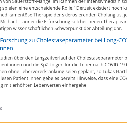
 von Sauerstoff-Mangel im Rahmen der intensivmedizinis
spielen eine entscheidende Rolle.“ Derzeit existiert noch k
 medikamentöse Therapie der sklerosierenden Cholangitis, 
ut Michael Trauner die Erforschung solcher neuen Therapiea
htigen wissenschaftlichen Schwerpunkt der Abteilung dar.
 Forschung zu Cholestaseparameter bei Long-CO
innen
tudien über den Langzeitverlauf der Cholestaseparameter b
ient:innen und die Spätfolgen für die Leber nach COVID-19 
nnen ohne Lebervorerkrankung seien geplant, so Lukas Hart
diesen Patient:innen gebe es bereits Hinweise, dass eine CO
g mit erhöhten Leberwerten einhergehe.
en