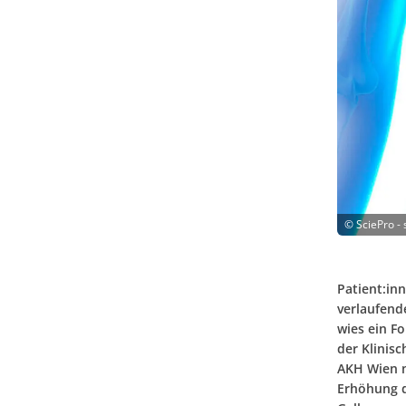
©
SciePro -
Patient:in
verlaufend
wies ein F
der Klinis
AKH Wien n
Erhöhung d