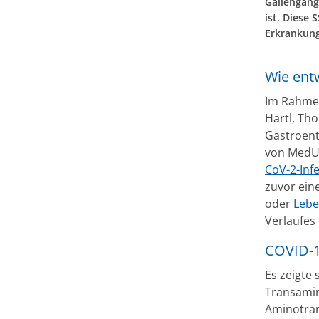
Gallengang
ist. Diese
Erkrankung
Wie ent
Im Rahmen
Hartl, Th
Gastroente
von MedUn
CoV-2-Infe
zuvor ein
oder
Lebe
Verlaufes 
COVID-1
Es zeigte
Transamin
Aminotran