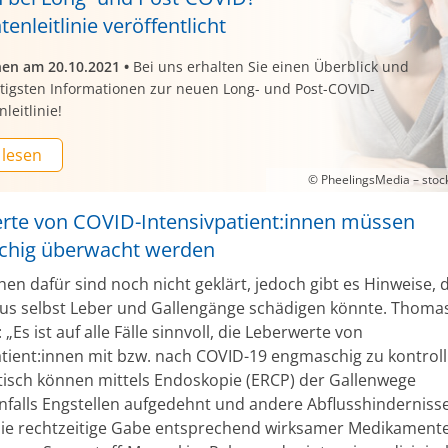
tenleitlinie veröffentlicht
nen am 20.10.2021
•
Bei uns erhalten Sie einen Überblick und
htigsten Informationen zur neuen Long- und Post-COVID-
leitlinie!
 lesen
© PheelingsMedia – sto
rte von COVID-Intensivpatient:innen müssen
hig überwacht werden
en dafür sind noch nicht geklärt, jedoch gibt es Hinweise, 
us selbst Leber und Gallengänge schädigen könnte. Thoma
 „Es ist auf alle Fälle sinnvoll, die Leberwerte von
atient:innen mit bzw. nach COVID-19 engmaschig zu kontroll
isch können mittels Endoskopie (ERCP) der Gallenwege
falls Engstellen aufgedehnt und andere Abflusshindernis
ie rechtzeitige Gabe entsprechend wirksamer Medikament