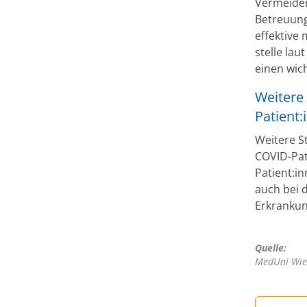
Vermeiden
Betreuung 
effektive
stelle la
einen wic
Weitere
Patient:
Weitere S
COVID-Pat
Patient:i
auch bei 
Erkrankun
Quelle:
MedUni Wi