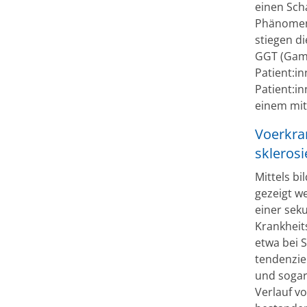
einen Sch
Phänomen,
stiegen d
GGT (Gamm
Patient:i
Patient:i
einem mit
Voerkra
skleros
Mittels b
gezeigt w
einer sek
Krankheit
etwa bei 
tendenzie
und sogar
Verlauf vo