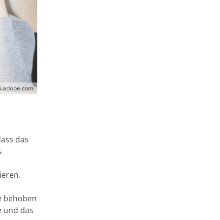
ck.adobe.com
dass das
s
ieren.
se behoben
e und das