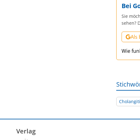
Bei G
Sie möch
sehen? D
Als
Wie fun
Stichwö
Cholangit
Verlag