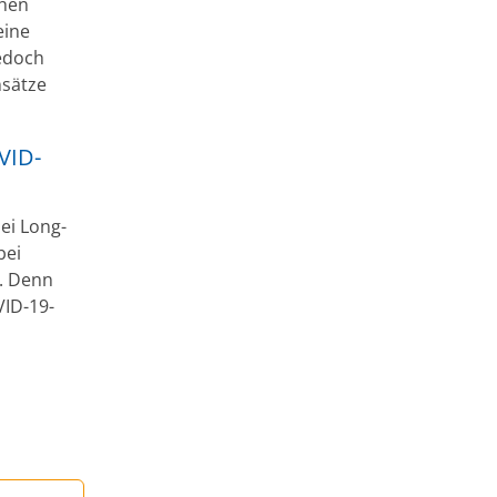
chen
eine
jedoch
nsätze
VID-
ei Long-
bei
l. Denn
VID-19-