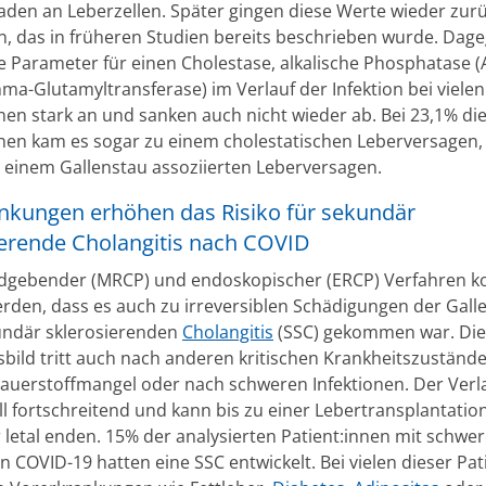
aden an Leberzellen. Später gingen diese Werte wieder zurü
 das in früheren Studien bereits beschrieben wurde. Dag
ie Parameter für einen Cholestase, alkalische Phosphatase 
a-Glutamyltransferase) im Verlauf der Infektion bei vielen
nnen stark an und sanken auch nicht wieder ab. Bei 23,1% di
nnen kam es sogar zu einem cholestatischen Leberversagen,
 einem Gallenstau assoziierten Leberversagen.
nkungen erhöhen das Risiko für sekundär
ierende Cholangitis nach COVID
ildgebender (MRCP) und endoskopischer (ERCP) Verfahren k
erden, dass es auch zu irreversiblen Schädigungen der Gall
undär sklerosierenden
Cholangitis
(SSC) gekommen war. Die
sbild tritt auch nach anderen kritischen Krankheitszustände
Sauerstoffmangel oder nach schweren Infektionen. Der Verla
ll fortschreitend und kann bis zu einer Lebertransplantatio
 letal enden. 15% der analysierten Patient:innen mit schwe
n COVID-19 hatten eine SSC entwickelt. Bei vielen dieser Pat