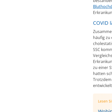
bestanden
Bluthoch
Erkrankun
COVID l
Zusammenf
häufig zu
cholestat
SSC kommt
Vergleich
Erkrankun
zu einer 
hatten sc
Trotzdem 
entwickelt
Lesen S
Wohin