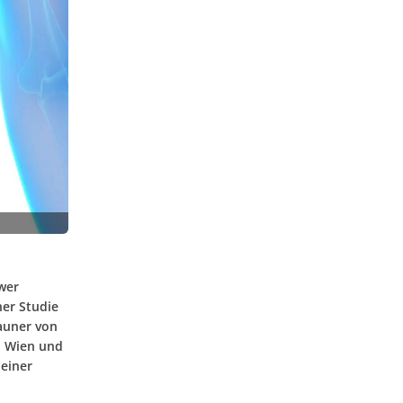
wer
ner Studie
auner von
i Wien und
 einer