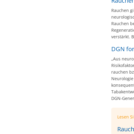
Rauchen
Rauchen gil
neurologis
Rauchen be
Regenerati
verstärkt. 
DGN for
„Aus neuro
Risikofakt
rauchen bz
Neurologie
konsequent
Tabakentwöh
DGN-General
Lesen S
Rauch