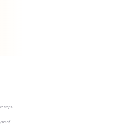
xt steps.
sis of