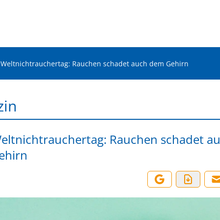
Weltnichtrauchertag: Rauchen schadet auch dem Gehirn
zin
ltnichtrauchertag: Rauchen schadet a
ehirn