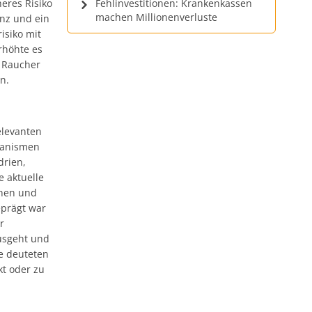
eres Risiko
Fehlinvestitionen: Krankenkassen
machen Millionenverluste
nz und ein
isiko mit
rhöhte es
d Raucher
n.
elevanten
hanismen
drien,
 aktuelle
chen und
eprägt war
r
usgeht und
e deuteten
kt oder zu