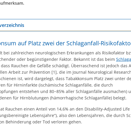
aufmerksam.
verzeichnis
nsum auf Platz zwei der Schlaganfall-Risikofakt
t bei zahlreichen neurologischen Erkrankungen als Risikofaktor bz
chender oder begünstigender Faktor. Bekannt ist das beim
Schlaga
, dass Rauchen die Gefäße schädigt. Überraschend ist jedoch das 
llen Arbeit zur Prävention [1], die im Journal Neurological Researc
schienen ist, wird dargelegt, dass Tabakkonsum Platz zwei unter d
ren für Hirninfarkte (ischämische Schlaganfälle, die durch
opfungen entstehen und 80−85% aller Schlaganfälle ausmachen) u
 denen für Hirnblutungen (hämorrhagische Schlaganfälle) belegt.
t Rauchen einen Anteil von 14,6% an den Disability-Adjusted Life
ungsbereinigte Lebensjahre“), also den Lebensjahren, die durch Sc
on Behinderung oder Tod verloren gehen.