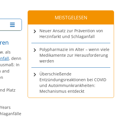
MEISTGELESEN
Neuer Ansatz zur Prävention von
Herzinfarkt und Schlaganfall
oren
Polypharmazie im Alter – wenn viele
w. als
Medikamente zur Herausforderung
nfall
, denn
werden
Ausmaß: In
h and
Überschießende
en
Entzündungsreaktionen bei COVID
und Autoimmunkrankheiten:
nd Platz
Mechanismus entdeckt
 Years
hlaganfälle