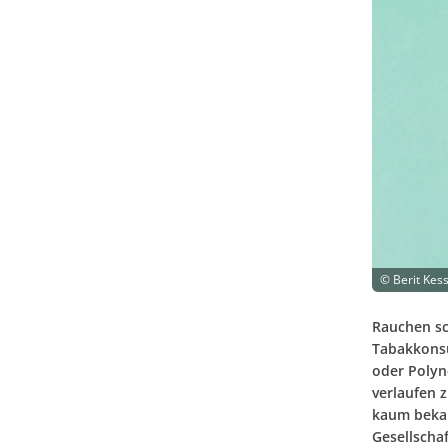
©
Berit Kes
Rauchen sc
Tabakkonsu
oder Polyn
verlaufen z
kaum bekan
Gesellscha