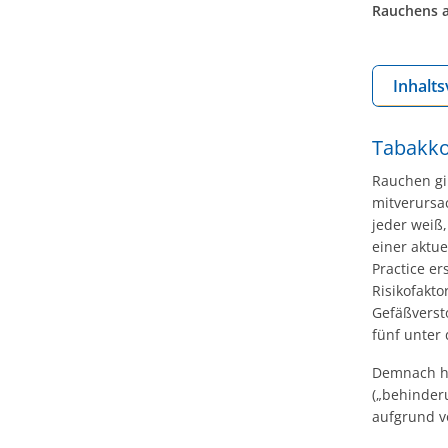
Rauchens 
Inhalts
Tabakko
Rauchen gil
mitverursa
jeder weiß
einer aktue
Practice er
Risikofakto
Gefäßverst
fünf unter
Demnach ha
(„behinder
aufgrund v