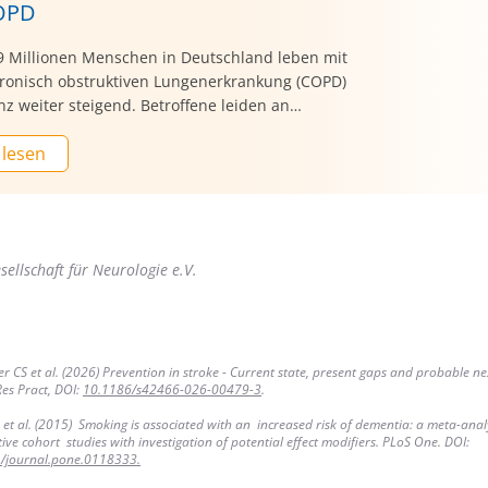
OPD
9 Millionen Menschen in Deutschland leben mit
hronisch obstruktiven Lungenerkrankung (COPD)
z weiter steigend. Betroffene leiden an
ft verengten und entzündeten Atemwegen. Dies
 lesen
or allem zu anhaltendem Husten, Auswurf und
nder Atemnot, sodass alltägliche Aktivitäten
 zur Herausforderung werden können. „Der
te Schritt bei COPD ist die Raucherentwöhnung.
 ist der Hauptauslöser für die meisten COPD-
ellschaft für Neurologie e.V.
und das Beenden des Rauchens ist entscheidend,
Fortschreiten der Erkrankung zu verlangsamen
Lungenfunktion zu verbessern“, erklärte Prof.
n Taube, Präsident der Deutschen Gesellschaft
umologie und Beatmungsmedizin (DGP)
er CS et al. (2026) Prevention in stroke - Current state, present gaps and probable ne
es Pract, DOI:
10.1186/s42466-026-00479-3
.
ich des Welt-COPD-Tages am 19. November.
et al. (2015) Smoking is associated with an increased risk of dementia: a meta-analy
ive cohort studies with investigation of potential effect modifiers. PLoS One. DOI:
/journal.pone.0118333.