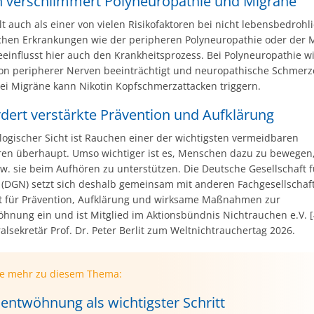
 verschlimmert Polyneuropathie und Migräne
t auch als einer von vielen Risikofaktoren bei nicht lebensbedrohl
chen Erkrankungen wie der peripheren Polyneuropathie oder der 
einflusst hier auch den Krankheitsprozess. Bei Polyneuropathie wi
on peripherer Nerven beeinträchtigt und neuropathische Schmer
Bei Migräne kann Nikotin Kopfschmerzattacken triggern.
dert verstärkte Prävention und Aufklärung
logischer Sicht ist Rauchen einer der wichtigsten vermeidbaren
oren überhaupt. Umso wichtiger ist es, Menschen dazu zu bewegen,
w. sie beim Aufhören zu unterstützen. Die Deutsche Gesellschaft f
 (DGN) setzt sich deshalb gemeinsam mit anderen Fachgesellschaf
 für Prävention, Aufklärung und wirksame Maßnahmen zur
nung ein und ist Mitglied im Aktionsbündnis Nichtrauchen e.V. [4
sekretär Prof. Dr. Peter Berlit zum Weltnichtrauchertag 2026.
ie mehr zu diesem Thema:
entwöhnung als wichtigster Schritt