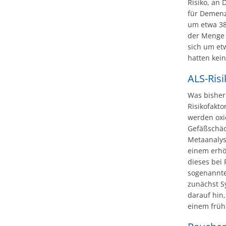
Risiko, an
für Demenz
um etwa 38
der Menge d
sich um et
hatten kein
ALS-Ris
Was bisher 
Risikofakto
werden oxi
Gefäßschäd
Metaanalys
einem erhö
dieses bei 
sogenannte
zunächst S
darauf hin,
einem früh