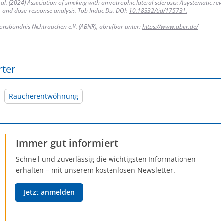
 al. (2024) Association of smoking with amyotrophic lateral sclerosis: A systematic re
, and dose-response analysis. Tob Induc Dis. DOI:
10.18332/tid/175731.
ionsbündnis Nichtrauchen e.V. (ABNR), abrufbar unter:
https://www.abnr.de/
rter
Raucherentwöhnung
Immer gut informiert
Schnell und zuverlässig die wichtigsten Informationen
erhalten – mit unserem kostenlosen Newsletter.
Jetzt anmelden