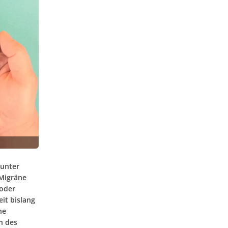
 unter
 Migräne
 oder
eit bislang
he
n des