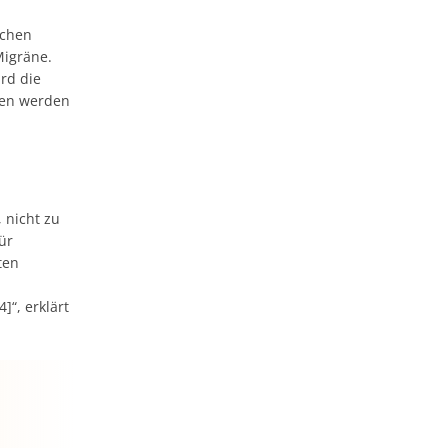
ichen
Migräne.
rd die
zen werden
 nicht zu
ür
ten
]“, erklärt