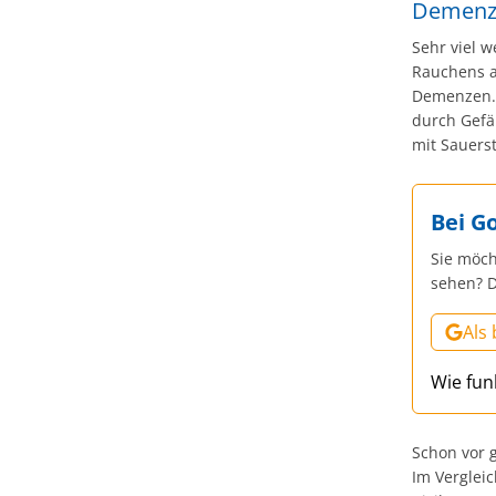
Demenzr
Sehr viel 
Rauchens a
Demenzen. 
durch Gefä
mit Sauerst
Bei G
Sie möch
sehen? D
Als
Wie fun
Schon vor g
Im Verglei