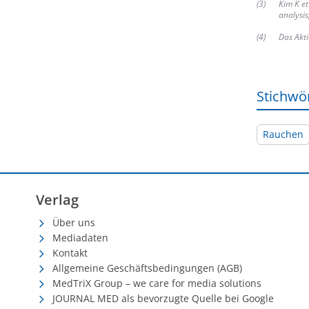
(
3
)
Kim K et
analysis
(
4
)
Das Akt
Stichwö
Rauchen
Verlag
Über uns
Mediadaten
Kontakt
Allgemeine Geschäftsbedingungen (AGB)
MedTriX Group – we care for media solutions
JOURNAL MED als bevorzugte Quelle bei Google