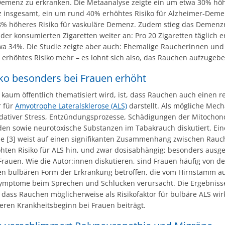
 Demenz zu erkranken. Die Metaanalyse zeigte ein um etwa 30% höh
 insgesamt, ein um rund 40% erhöhtes Risiko für Alzheimer-Deme
% höheres Risiko für vaskuläre Demenz. Zudem stieg das Demenzr
er konsumierten Zigaretten weiter an: Pro 20 Zigaretten täglich e
wa 34%. Die Studie zeigte aber auch: Ehemalige Raucherinnen un
 erhöhtes Risiko mehr – es lohnt sich also, das Rauchen aufzugebe
iko besonders bei Frauen erhöht
kaum öffentlich thematisiert wird, ist, dass Rauchen auch einen r
r für
Amyotrophe Lateralsklerose (ALS)
darstellt. Als mögliche Mec
dativer Stress, Entzündungsprozesse, Schädigungen der Mitochon
en sowie neurotoxische Substanzen im Tabakrauch diskutiert. Eine
e [3] weist auf einen signifikanten Zusammenhang zwischen Rau
hten Risiko für ALS hin, und zwar dosisabhängig; besonders ausg
Frauen. Wie die Autor:innen diskutieren, sind Frauen häufig von de
n bulbären Form der Erkrankung betroffen, die vom Hirnstamm a
ymptome beim Sprechen und Schlucken verursacht. Die Ergebniss
 dass Rauchen möglicherweise als Risikofaktor für bulbäre ALS wir
eren Krankheitsbeginn bei Frauen beiträgt.