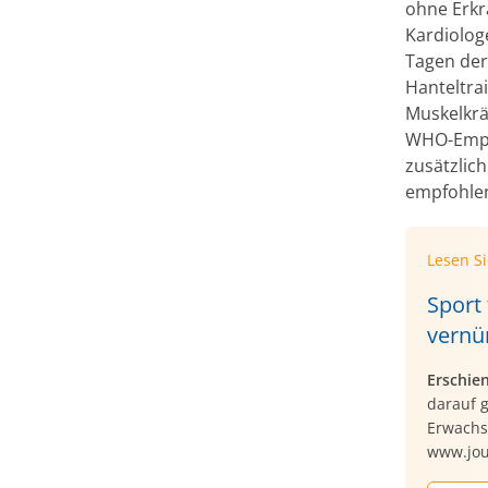
ohne Erkr
Kardiolog
Tagen der
Hanteltra
Muskelkrä
WHO-Empfe
zusätzlic
empfohle
Lesen S
Sport 
vernün
Erschie
darauf g
Erwachs
www.jou