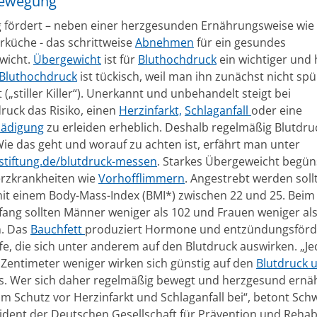
Bewegung
fördert – neben einer herzgesunden Ernährungsweise wie 
rküche - das schrittweise
Abnehmen
für ein gesundes
wicht.
Übergewicht
ist für
Bluthochdruck
ein wichtiger und 
Bluthochdruck
ist tückisch, weil man ihn zunächst nicht spü
t („stiller Killer“). Unerkannt und unbehandelt steigt bei
ruck das Risiko, einen
Herzinfarkt,
Schlaganfall
oder eine
hädigung
zu erleiden erheblich. Deshalb regelmäßig Blutdru
ie das geht und worauf zu achten ist, erfährt man unter
tiftung.de/blutdruck-messen
. Starkes Übergeweicht begün
rzkrankheiten wie
Vorhofflimmern
. Angestrebt werden soll
it einem Body-Mass-Index (BMI*) zwischen 22 und 25. Beim
fang sollten Männer weniger als 102 und Frauen weniger al
n. Das
Bauchfett
produziert Hormone und entzündungsför
fe, die sich unter anderem auf den Blutdruck auswirken. „Je
 Zentimeter weniger wirken sich günstig auf den
Blutdruck 
. Wer sich daher regelmäßig bewegt und herzgesund ernähr
um Schutz vor Herzinfarkt und Schlaganfall bei“, betont Sch
ident der Deutschen Gesellschaft für Prävention und Rehabi