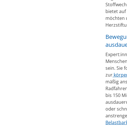
Stoffwech
bietet auf
möchten 
Herzstift
Bewegun
ausdaue
Expert:in
Menschen 
sein. Sie
zur
körper
mäßig ans
Radfahren
bis 150 M
ausdauero
oder schn
anstrenge
Belastbar