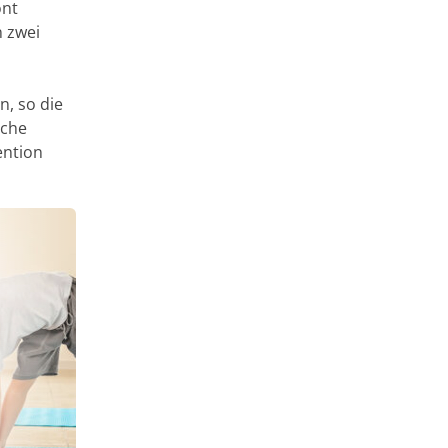
ont
 zwei
, so die
oche
ention