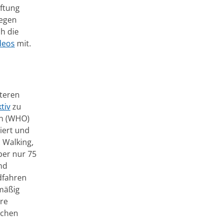
ftung
wegen
h die
deos
mit.
lteren
tiv
zu
on (WHO)
iert und
 Walking,
ber nur 75
nd
adfahren
mäßig
hre
schen