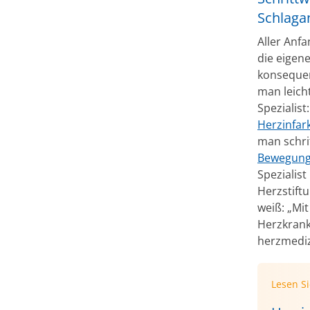
Schlagan
Aller Anf
die eigen
konsequen
man leicht
Spezialist
Herzinfar
man schri
Bewegun
Spezialis
Herzstift
weiß: „Mit
Herzkrank
herzmediz
Lesen S