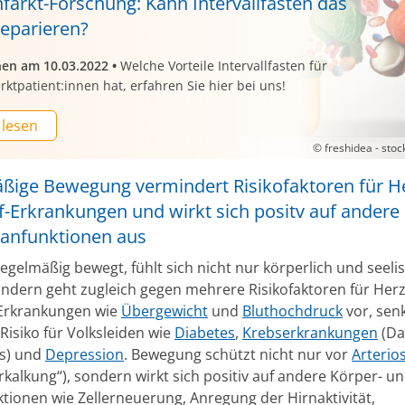
nfarkt-Forschung: Kann Intervallfasten das
reparieren?
nen am 10.03.2022
•
Welche Vorteile Intervallfasten für
rktpatient:innen hat, erfahren Sie hier bei uns!
 lesen
© freshidea - sto
ßige Bewegung vermindert Risikofaktoren für H
f-Erkrankungen und wirkt sich positv auf andere
anfunktionen aus
egelmäßig bewegt, fühlt sich nicht nur körperlich und seeli
ondern geht zugleich gegen mehrere Risikofaktoren für Herz
-Erkrankungen wie
Übergewicht
und
Bluthochdruck
vor, sen
Risiko für Volksleiden wie
Diabetes
,
Krebserkrankungen
(Da
s) und
Depression
. Bewegung schützt nicht nur vor
Arterio
rkalkung“), sondern wirkt sich positiv auf andere Körper- u
tionen wie Zellerneuerung, Anregung der Hirnaktivität,