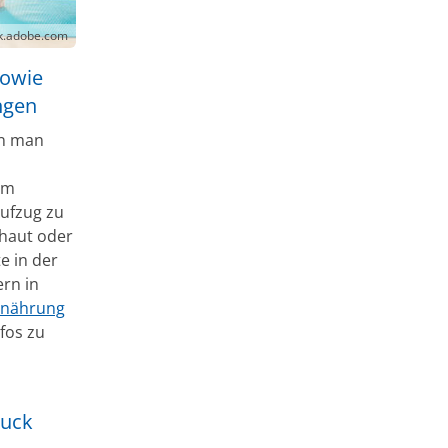
ck.adobe.com
sowie
ngen
en man
em
Aufzug zu
haut oder
e in der
ern in
rnährung
nfos zu
ruck