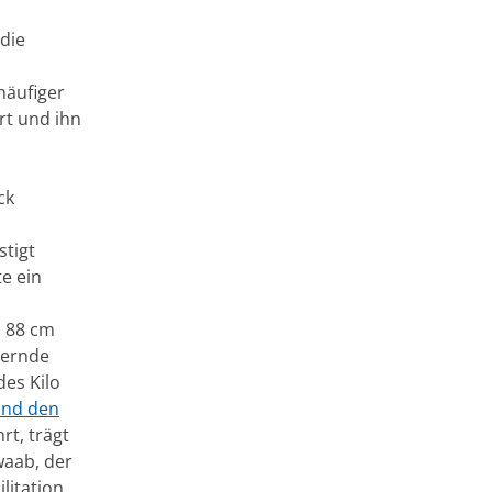
die
häufiger
rt und ihn
ck
stigt
te ein
s 88 cm
dernde
des Kilo
und den
t, trägt
waab, der
litation