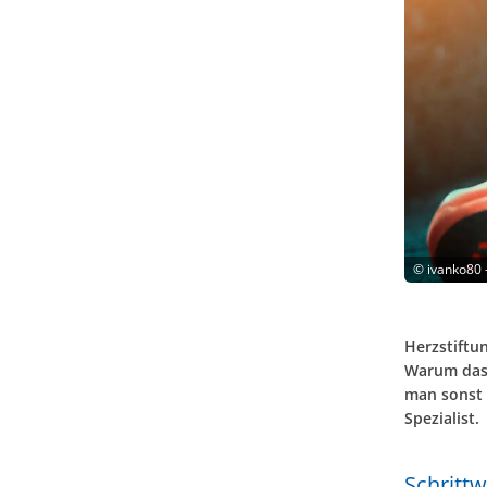
©
ivanko80 
Herzstiftu
Warum das 
man sonst 
Spezialist.
Schritt