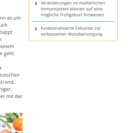
Veränderungen im mütterlichen
Immunsystem können auf eine
mögliche Frühgeburt hinweisen
wenn es um
auch
Funktionalisierte Cellulose zur
 tappt
verbesserten Wundversorgung
n
h einem
n geht
a-
Deutschen
Strand,
higer.
er mit der