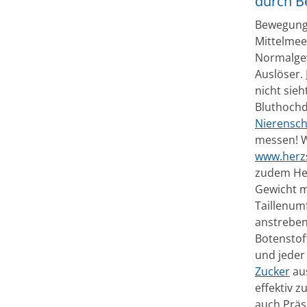
durch 
Bewegung 
Mittelmee
Normalge
Auslöser.
nicht sieh
Bluthochd
Nierensc
messen! W
www.herzs
zudem He
Gewicht m
Taillenum
anstrebe
Botenstof
und jeder
Zucker
aus
effektiv z
auch Präs