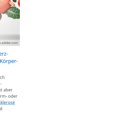
ck.adobe.com
erz-
 Körper-
sch
-
kt aber
rm- oder
sklerose
nd