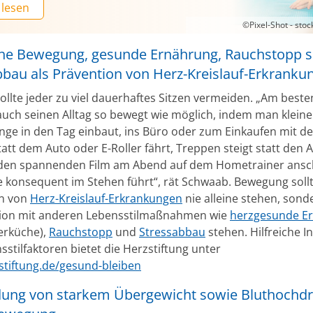
 lesen
©Pixel-Shot - sto
iche Bewegung, gesunde Ernährung, Rauchstopp 
bbau als Prävention von Herz-Kreislauf-Erkranku
sollte jeder zu viel dauerhaftes Sitzen vermeiden. „Am best
 auch seinen Alltag so bewegt wie möglich, indem man kleine
nge in den Tag einbaut, ins Büro oder zum Einkaufen mit d
att dem Auto oder E-Roller fährt, Treppen steigt statt den 
den spannenden Film am Abend auf dem Hometrainer ansc
e konsequent im Stehen führt“, rät Schwaab. Bewegung sollt
on von
Herz-Kreislauf-Erkrankungen
nie alleine stehen, sond
ion mit anderen Lebensstilmaßnahmen wie
herzgesunde E
erküche),
Rauchstopp
und
Stressabbau
stehen. Hilfreiche I
stilfaktoren bietet die Herzstiftung unter
tiftung.de/gesund-bleiben
ung von starkem Übergewicht sowie Bluthochd