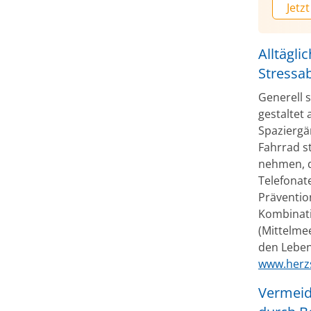
Jetzt
Alltägl
Stressa
Generell 
gestaltet
Spaziergä
Fahrrad st
nehmen, 
Telefonat
Präventi
Kombinat
(Mittelme
den Lebens
www.herzs
Vermeid