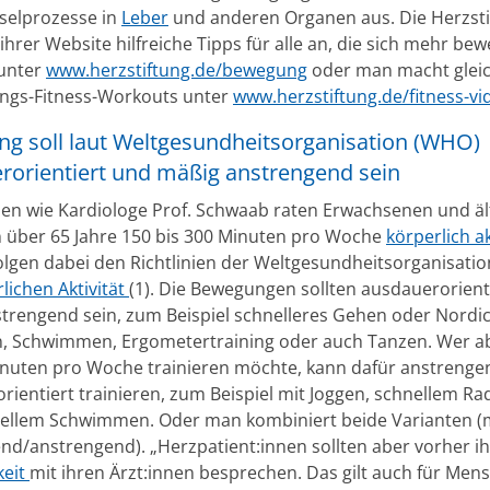
selprozesse in
Leber
und anderen Organen aus. Die Herzsti
 ihrer Website hilfreiche Tipps für alle an, die sich mehr be
unter
www.herzstiftung.de/bewegung
oder man macht gleic
ungs-Fitness-Workouts unter
www.herzstiftung.de/fitness-vi
g soll laut Weltgesundheitsorganisation (WHO)
rorientiert und mäßig anstrengend sein
nen wie Kardiologe Prof. Schwaab raten Erwachsenen und ä
über 65 Jahre 150 bis 300 Minuten pro Woche
körperlich ak
 folgen dabei den Richtlinien der Weltgesundheitsorganisati
lichen Aktivität
(1). Die Bewegungen sollten ausdauerorient
trengend sein, zum Beispiel schnelleres Gehen oder Nordic
, Schwimmen, Ergometertraining oder auch Tanzen. Wer a
inuten pro Woche trainieren möchte, kann dafür anstrenge
rientiert trainieren, zum Beispiel mit Joggen, schnellem R
ellem Schwimmen. Oder man kombiniert beide Varianten (
nd/anstrengend). „Herzpatient:innen sollten aber vorher i
keit
mit ihren Ärzt:innen besprechen. Das gilt auch für Men