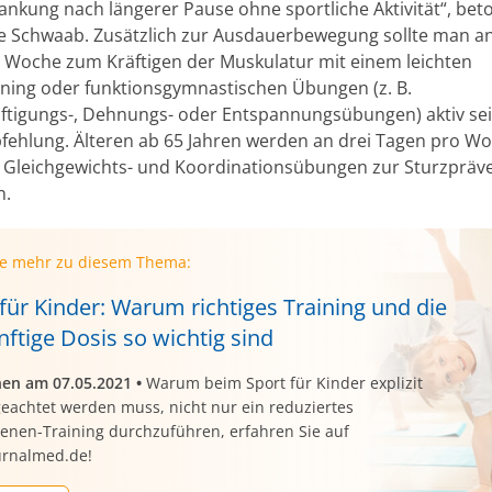
ankung nach längerer Pause ohne sportliche Aktivität“, bet
e Schwaab. Zusätzlich zur Ausdauerbewegung sollte man an
 Woche zum Kräftigen der Muskulatur mit einem leichten
ining oder funktionsgymnastischen Übungen (z. B.
ftigungs-, Dehnungs- oder Entspannungsübungen) aktiv sein
hlung. Älteren ab 65 Jahren werden an drei Tagen pro W
h Gleichgewichts- und Koordinationsübungen zur Sturzpräv
n.
ie mehr zu diesem Thema:
für Kinder: Warum richtiges Training und die
ftige Dosis so wichtig sind
nen am 07.05.2021
•
Warum beim Sport für Kinder explizit
eachtet werden muss, nicht nur ein reduziertes
enen-Training durchzuführen, erfahren Sie auf
rnalmed.de!