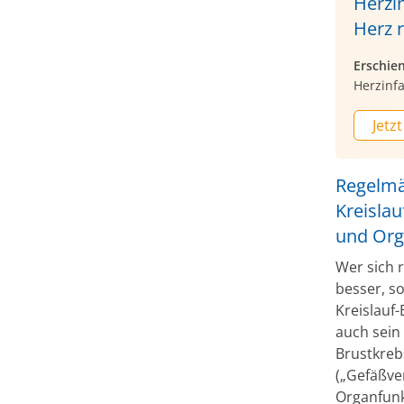
Herzi
Herz 
Erschie
Herzinfa
Jetzt
Regelmä
Kreislau
und Org
Wer sich r
besser, s
Kreislauf
auch sein 
Brustkreb
(„Gefäßve
Organfunk