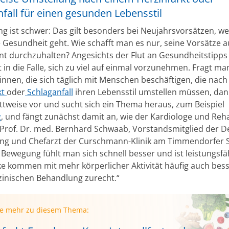
fall für einen gesunden Lebensstil
ang ist schwer: Das gilt besonders bei Neujahrsvorsätzen, 
e Gesundheit geht. Wie schafft man es nur, seine Vorsätze 
t durchzuhalten? Angesichts der Flut an Gesundheitstipps
 in die Falle, sich zu viel auf einmal vorzunehmen. Fragt ma
:innen, die sich täglich mit Menschen beschäftigen, die nac
kt
oder
Schlaganfall
ihren Lebensstil umstellen müssen, dan
ttweise vor und sucht sich ein Thema heraus, zum Beispiel
g
, und fängt zunächst damit an, wie der Kardiologe und Reh
t Prof. Dr. med. Bernhard Schwaab, Vorstandsmitglied der 
ung und Chefarzt der Curschmann-Klinik am Timmendorfer 
 Bewegung fühlt man sich schnell besser und ist leistungsfä
e kommen mit mehr körperlicher Aktivität häufig auch bess
inischen Behandlung zurecht.“
ie mehr zu diesem Thema: