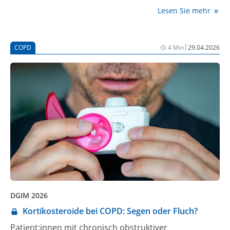
Während KI in der Radiologie bereits fest
Lesen Sie mehr
implementiert ist, sucht sie in der Pflege noch ihren
Platz. Kleinteiligkeit und fehlende Schnittstellen
verhindern, dass Daten fließen können.
|
COPD
4 Min
29.04.2026
Klinikverantwortliche stehen aufgrund der hohen
Dynamik vor die Entscheidung, das richtige Produkt
zum richtigen Zeitpunkt einzukaufen.
DGIM 2026
Kortikosteroide bei COPD: Segen oder Fluch?
Patient:innen mit chronisch obstruktiver