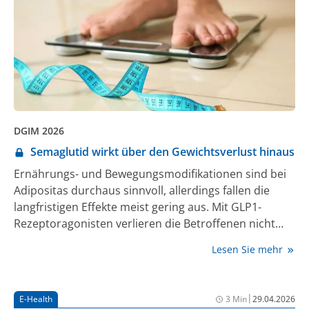
DGIM 2026
Semaglutid wirkt über den Gewichtsverlust hinaus
Ernährungs- und Bewegungsmodifikationen sind bei
Adipositas durchaus sinnvoll, allerdings fallen die
langfristigen Effekte meist gering aus. Mit GLP1-
Rezeptoragonisten verlieren die Betroffenen nicht
nur mehr Gewicht – die Substanzen wirken sich unter
Lesen Sie mehr
anderem auch positiv auf Herz und Leber aus.
|
E-Health
3 Min
29.04.2026