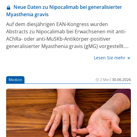
Neue Daten zu Nipocalimab bei generalisierter
Myasthenia gravis
Auf dem diesjährigen EAN-Kongress wurden
Abstracts zu Nipocalimab bei Erwachsenen mit anti-
AChRa- oder anti-MuSKb-Antikörper-positiver
generalisierter Myasthenia gravis (gMG) vorgestellt.
Untersucht wurden unter anderem Patient:innen in
Lesen Sie mehr
frühen Erkrankungsstadien, mit geringerer
Symptombelastung sowie Patient:innen kurz nach
Infektionen. Darüber hinaus wurde das Studiendesign
|
Medizin
2 Min
30.06.2026
einer neuen Studie zum Einsatz von Nipocalimab in
der Schwangerschaft vorgestellt.