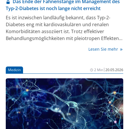
Das Ende der Fahnenstange im Management des
Typ-2-Diabetes ist noch lange nicht erreicht
Es ist inzwischen landläufig bekannt, dass Typ-2-
Diabetes eng mit kardiovaskulären und renalen
Komorbiditäten assoziiert ist. Trotz effektiver
Behandlungsmöglichkeiten mit pleiotropen Effekten,
wie beispielsweise mit dem SGLT2-Inhibitor
Lesen Sie mehr
Empagliflozin, lässt die Versorgungssituation in
Deutschland jedoch zu wünschen übrig. Mit teilweise
fatalen Folgen, insbesondere für Frauen.
|
Medizin
2 Min
20.05.2026