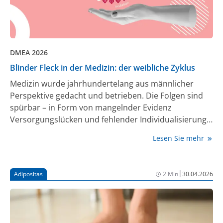
DMEA 2026
Blinder Fleck in der Medizin: der weibliche Zyklus
Medizin wurde jahrhundertelang aus männlicher
Perspektive gedacht und betrieben. Die Folgen sind
spürbar – in Form von mangelnder Evidenz
Versorgungslücken und fehlender Individualisierung.
Am Beispiel der zyklusbezogenen Gesundheit
Lesen Sie mehr
diskutierten Expertinnen im Rahmen der DMEA 2026
über dringend notwendige Veränderungen, damit
systematisch mehr relevante Daten erfasst, beforscht
|
Adipositas
2 Min
30.04.2026
und entsprechende Erkenntnisse in die klinische
Praxis überführt werden können.