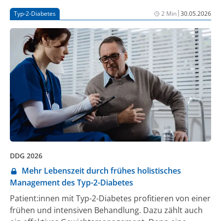
Therapie nach Tumornekrosefaktor-Inhibitor (TNFi)-
|
Typ-2-Diabetes
2 Min
30.05.2026
Versagen bei RA sowie Real-World-Daten zur Wirkung
auf unterschiedliche Schmerzmechanismen bei axSpA
[1, 2].
DDG 2026
Mehr Lebenszeit durch frühes holistisches
Management des Typ-2-Diabetes
Patient:innen mit Typ-2-Diabetes profitieren von einer
frühen und intensiven Behandlung. Dazu zählt auch