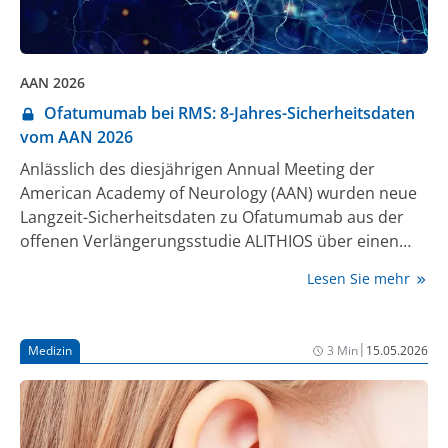
AAN 2026
Ofatumumab bei RMS: 8-Jahres-Sicherheitsdaten
vom AAN 2026
Anlässlich des diesjährigen Annual Meeting der
American Academy of Neurology (AAN) wurden neue
Langzeit-Sicherheitsdaten zu Ofatumumab aus der
offenen Verlängerungsstudie ALITHIOS über einen
Beobachtungszeitraum von bis zu 8 Jahren bekannt
Lesen Sie mehr
gegeben. Die Daten bestätigen die langfristige
Verträglichkeit und das konstant günstige
Sicherheitsprofil von Ofatumumab bei Patient:innen
|
Medizin
3 Min
15.05.2026
mit aktiver schubförmiger Multipler Sklerose (RMS)
sowohl in der gesamten Studienpopulation als auch
in der Gruppe der kürzlich diagnostizierten,
therapienaiven Patient:innen.