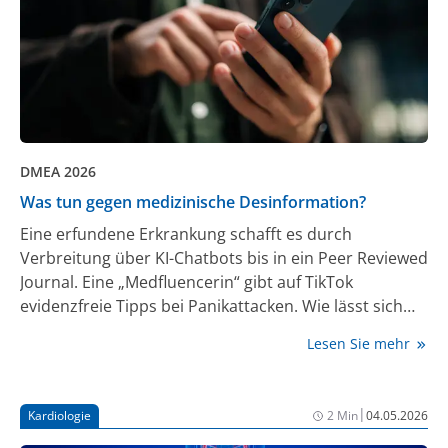
DMEA 2026
Was tun gegen medizinische Desinformation?
Eine erfundene Erkrankung schafft es durch
Verbreitung über KI-Chatbots bis in ein Peer Reviewed
Journal. Eine „Medfluencerin“ gibt auf TikTok
evidenzfreie Tipps bei Panikattacken. Wie lässt sich
verhindern, dass medizinische Falschinformationen
Lesen Sie mehr
große Reichweite erlangen, ganz gleich, ob sie von
Menschen oder Maschinen verbreitet werden? Diese
Frage war Gegenstand mehrerer Veranstaltungen auf
|
Kardiologie
2 Min
04.05.2026
der DMEA. Wie sich zeigte, sind Akteur:innen im