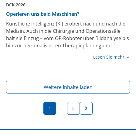
DCK 2026
Operieren uns bald Maschinen?
Künstliche Intelligenz (KI) erobert nach und nach die
Medizin. Auch in die Chirurgie und Operationssäle
hält sie Einzug – vom OP-Roboter über Bildanalyse bis
hin zur personalisierten Therapieplanung und
Qualitätskontrolle. Bereits jetzt eröffnen KI-Systeme
Lesen Sie mehr
viele neue Optionen in der chirurgischen Versorgung.
Die Behandler:innen können sie indessen nicht
ersetzen.
Weitere Inhalte laden
...
1
5