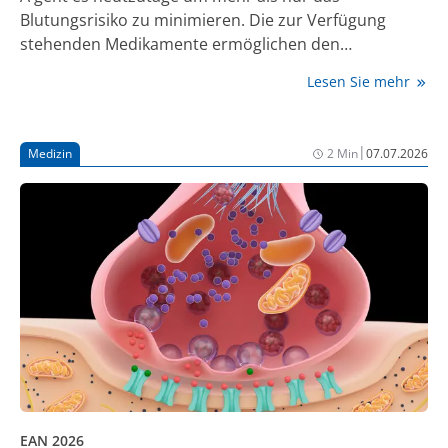
Blutungsrisiko zu minimieren. Die zur Verfügung
stehenden Medikamente ermöglichen den
Patient:innen, aktiv und ohne Einschränkungen am
Lesen Sie mehr
täglichen Leben teilzunehmen – und das bei deutlich
geringerer Belastung durch die Therapie. Dadurch
fühlen sich viele Patient:innen auch mental weniger
|
Medizin
2 Min
07.07.2026
belastet [1, 2].
EAN 2026