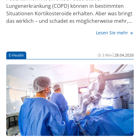
Lungenerkrankung (COPD) können in bestimmten
Situationen Kortikosteroide erhalten. Aber was bringt
das wirklich – und schadet es möglicherweise mehr,
als das es nutzt? Zwei Expert:innen diskutierten das
Lesen Sie mehr
auf dem diesjährigen Kongress der Deutschen
Gesellschaft für Innere Medizin (DGIM).
|
E-Health
3 Min
28.04.2026