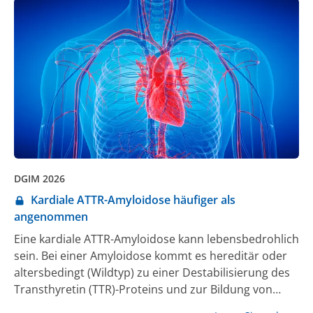
medizinischen Kontext keineswegs machtlos,
vorausgesetzt, sie behalten die Kontrolle und
besetzen den digitalen Raum proaktiv.
DGIM 2026
Kardiale ATTR-Amyloidose häufiger als
angenommen
Eine kardiale ATTR-Amyloidose kann lebensbedrohlich
sein. Bei einer Amyloidose kommt es hereditär oder
altersbedingt (Wildtyp) zu einer Destabilisierung des
Transthyretin (TTR)-Proteins und zur Bildung von
fehlgefalteten TTR-Proteinen. Sie bilden