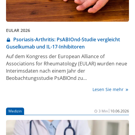
EULAR 2026
Psoriasis-Arthritis: PsABIOnd-Studie vergleicht
Guselkumab und IL-17-Inhibitoren
Auf dem Kongress der European Alliance of
Associations for Rheumatology (EULAR) wurden neue
Interimsdaten nach einem Jahr der
Beobachtungsstudie PsABIOnd zu
Therapiepersistenz, Wirksamkeit und Sicherheit von
Lesen Sie mehr
Guselkumab bzw. IL-17-Inhibitoren bei aktiver
Psoriasis-Arthritis präsentiert [1].
|
Medizin
3 Min
10.06.2026