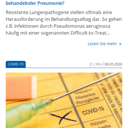
behandelnder Pneumonie?
Resistente Lungenpathogene stellen oftmals eine
Herausforderung im Behandlungsalltag dar. So gehen
z.B. Infektionen durch
Pseudomonas aeruginosa
häufig mit einer sogenannten Difficult-to-Treat
Resistance (DTR) einher. Unterstützung bietet nun die
Lesen Sie mehr
neue S3-Leitlinie zur Antibiotikatherapie schwerer
Infektionen mit multiresistenten Bakterien [1].
|
COVID-19
2 Min
06.05.2026