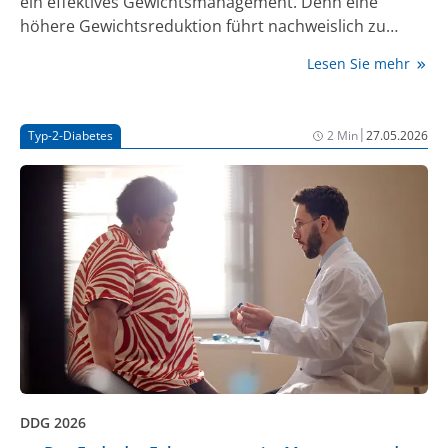
ein effektives Gewichtsmanagement. Denn eine
höhere Gewichtsreduktion führt nachweislich zu
besseren Resultaten. Die aktualisierte DDG-
Lesen Sie mehr
Praxisempfehlung hat daher Tirzepatid in den
Behandlungsalgorithmus aufgenommen.
|
Typ-2-Diabetes
2 Min
27.05.2026
DDG 2026