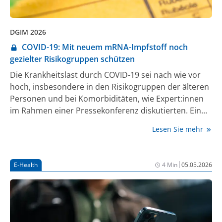
DGIM 2026
COVID-19: Mit neuem mRNA-Impfstoff noch
gezielter Risikogruppen schützen
Die Krankheitslast durch COVID-19 sei nach wie vor
hoch, insbesondere in den Risikogruppen der älteren
Personen und bei Komorbiditäten, wie Expert:innen
im Rahmen einer Pressekonferenz diskutierten. Ein
neuer Impfstoff auf Basis der Messenger (m)-RNA-
Lesen Sie mehr
Technologie erreichte bei niedrigerer Dosierung ein
gute Impfwirksamkeit. Mit dieser Technologie könnten
Impfstoffe schnell und gezielt an veränderte
|
E-Health
4 Min
05.05.2026
Virusvarianten angepasst werden.