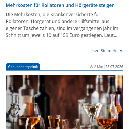
Mehrkosten für Rollatoren und Hörgeräte steigen
Die Mehrkosten, die Krankenversicherte für
Rollatoren, Hörgerät und andere Hilfsmittel aus
eigener Tasche zahlen, sind im vergangenen Jahr im
Schnitt um jeweils 10 auf 159 Euro gestiegen. Laut
einem Bericht des Spitzenverbands der gesetzlichen
Krankenversicherungen bezogen die Versicherten
Lesen Sie mehr
78% der Hilfsmittel mehrkostenfrei. Dies liege im
Trend der vergangenen Jahre. Wer einen Rollator, ein
|
Gesundheitspolitik
2 Min
28.07.2026
Hörgerät oder Schuheinlagen benötigt, muss den
Eigenanteil zahlen.