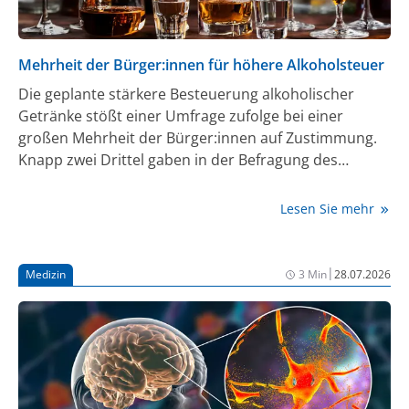
Mehrheit der Bürger:innen für höhere Alkoholsteuer
Die geplante stärkere Besteuerung alkoholischer
Getränke stößt einer Umfrage zufolge bei einer
großen Mehrheit der Bürger:innen auf Zustimmung.
Knapp zwei Drittel gaben in der Befragung des
Meinungsforschungsinstituts Forsa für die
Kaufmännische Krankenkasse (KKH) an, dass sie
Lesen Sie mehr
diesen Vorstoß der Bundesregierung für sinnvoll
halten. Ein Drittel hält ihn für nicht sinnvoll.
|
Medizin
3 Min
28.07.2026