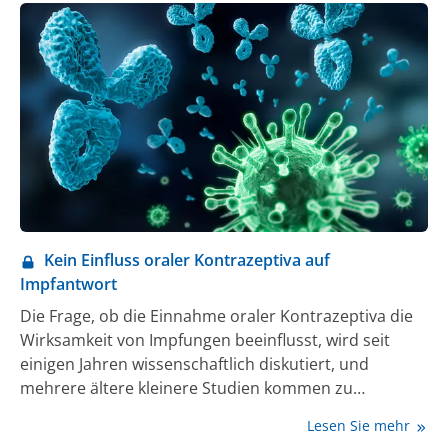
Behandlung chronischer Entzündungserkrankungen.
Die Ergebnisse wurden nun in der Fachzeitschrift
Advanced Science veröffentlicht [1].
Kein Einfluss oraler Kontrazeptiva auf
Impfantwort
Die Frage, ob die Einnahme oraler Kontrazeptiva die
Wirksamkeit von Impfungen beeinflusst, wird seit
einigen Jahren wissenschaftlich diskutiert, und
mehrere ältere kleinere Studien kommen zu
heterogenen Ergebnissen. Eine jetzt in npj Vaccines
Lesen Sie mehr
veröffentlichte Studie liefert hierzu neue Daten: In