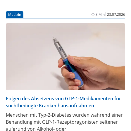
einer großen Kohorte von mehr als 1000
Beschäftigten im Gesundheitswesen konnte kein
|
Medizin
3 Min
23.07.2026
Effekt der Einnahme oraler Kontrazeptiva auf die
humoralen oder zellulären Immunantwort nach
COVID-19-Boosterimpfungen nachgewiesen werden
[1].
Folgen des Absetzens von GLP-1-Medikamenten für
suchtbedingte Krankenhausaufnahmen
Menschen mit Typ-2-Diabetes wurden während einer
Behandlung mit GLP-1-Rezeptoragonisten seltener
aufgrund von Alkohol- oder