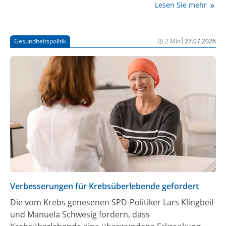
Lesen Sie mehr
Einschränkungen, u.a. wegen des fortschreitenden
Funktionsverlusts des zentralen und peripheren
Nervensystems. In Deutschland geht man von 5 bis 16
|
Gesundheitspolitik
2 Min
27.07.2026
neuen Fällen pro Jahr aus. Unbehandelt führt die
Erkrankung meist innerhalb weniger Jahre zum Tod.
Doch dank einer verfügbaren Gentherapie lassen sich
nach einer Diagnose noch vor den ersten Symptomen
bei etwa der Hälfte der betroffenen Kinder
ausgeprägte Beschwerden und der frühe Tod
verhindern.
Verbesserungen für Krebsüberlebende gefordert
Die vom Krebs genesenen SPD-Politiker Lars Klingbeil
und Manuela Schwesig fordern, dass