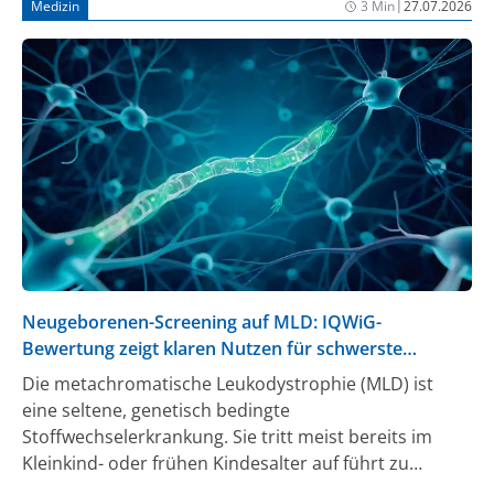
|
Medizin
3 Min
27.07.2026
Science Advances.
Neugeborenen-Screening auf MLD: IQWiG-
Bewertung zeigt klaren Nutzen für schwerste
Verlaufsform
Die metachromatische Leukodystrophie (MLD) ist
eine seltene, genetisch bedingte
Stoffwechselerkrankung. Sie tritt meist bereits im
Kleinkind- oder frühen Kindesalter auf führt zu
schweren körperlichen und geistigen