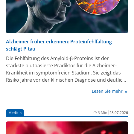
Alzheimer früher erkennen: Proteinfehlfaltung
schlägt P-tau
Die Fehlfaltung des Amyloid-β-Proteins ist der
stärkste blutbasierte Prädiktor für die Alzheimer-
Krankheit im symptomfreien Stadium. Sie zeigt das
Risiko Jahre vor der klinischen Diagnose und deutlich
früher an als der weit verbreitete Plasmabiomarker P-
Lesen Sie mehr
tau 217. Zu diesem Ergebnis kommt eine Studie unter
Leitung von Prof. Dr. Klaus Gerwert (Ruhr-Universität
Bochum). Das Forschungsteam analysierte
|
Medizin
3 Min
28.07.2026
Blutproben aus 17 Jahren von 779 Proband:innen der
bevölkerungsbasierten ESTHER-Kohorte des
Deutschen Krebsforschungszentrums (DKFZ), um die