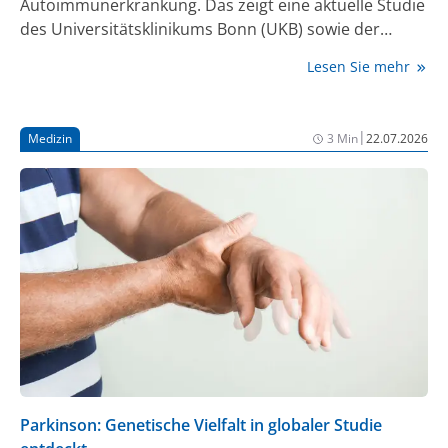
Autoimmunerkrankung. Das zeigt eine aktuelle Studie
des Universitätsklinikums Bonn (UKB) sowie der
Universitäten Bonn, Edinburgh und Newcastle. Die
Lesen Sie mehr
Ergebnisse könnten mittelfristig die Entwicklung von
Medikamenten gegen das chronische Leiden
vereinfachen. Sie sind in der Fachzeitschrift Lancet
|
Medizin
3 Min
22.07.2026
Rheumatology erschienen [1].
Parkinson: Genetische Vielfalt in globaler Studie