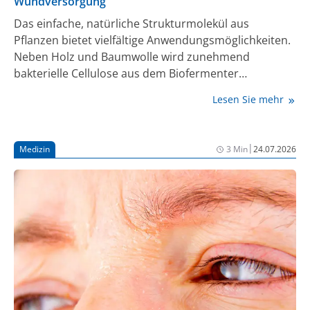
Wundversorgung
Das einfache, natürliche Strukturmolekül aus
Pflanzen bietet vielfältige Anwendungsmöglichkeiten.
Neben Holz und Baumwolle wird zunehmend
bakterielle Cellulose aus dem Biofermenter
eingesetzt. Modifikationen und Funktionalisierung
Lesen Sie mehr
könnten helfen, den enormen Materialbedarf im
Gesundheitsbereich zu decken.
|
Medizin
3 Min
24.07.2026