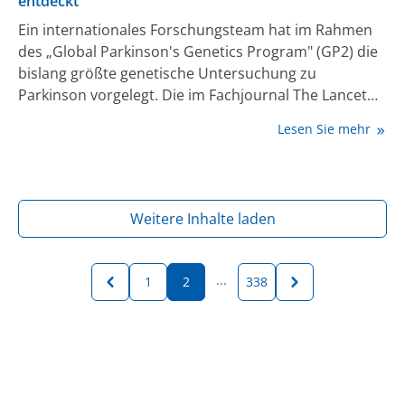
entdeckt
Ein internationales Forschungsteam hat im Rahmen
des „Global Parkinson's Genetics Program" (GP2) die
bislang größte genetische Untersuchung zu
Parkinson vorgelegt. Die im Fachjournal The Lancet
Neurology erschienene Studie zeigt anhand von
Lesen Sie mehr
Daten aus weltweit elf Bevölkerungsgruppen, dass
krankheitsauslösende genetische Veränderungen je
nach Herkunft sehr unterschiedlich häufig auftreten
[1]. Das hat Folgen dafür, wer schon heute von neuen
Weitere Inhalte laden
Therapien profitieren kann.
...
1
2
338