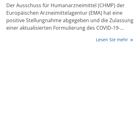
Der Ausschuss für Humanarzneimittel (CHMP) der
Europäischen Arzneimittelagentur (EMA) hat eine
positive Stellungnahme abgegeben und die Zulassung
einer aktualisierten Formulierung des COVID-19-
Impfstoffs mRNA-1273 zur aktiven Immunisierung zur
Lesen Sie mehr
Vorbeugung von COVID-19 bei Personen ab sechs
Monaten empfohlen. Der neue Impfstoff richtet sich
gegen die SARS-CoV-2-Variante XFG. Nach der
positiven Stellungnahme des CHMP wird die
Entscheidung der Europäischen Kommission über die
Zulassung des aktualisierten COVID-19-Impfstoffs für
die Saison 2026/2027 erwartet.