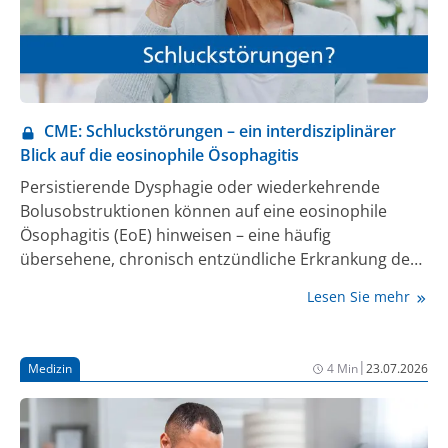
CME: Schluckstörungen – ein interdisziplinärer
Blick auf die eosinophile Ösophagitis
Persistierende Dysphagie oder wiederkehrende
Bolusobstruktionen können auf eine eosinophile
Ösophagitis (EoE) hinweisen – eine häufig
übersehene, chronisch entzündliche Erkrankung der
Speiseröhre. Drei Experten vermitteln
Lesen Sie mehr
praxisorientiert, wie eine frühzeitige Diagnose und
Therapie Folgeschäden verhindern und die
Lebensqualität der Betroffenen verbessern. Sichern
|
Medizin
4 Min
23.07.2026
Sie sich
2 CME-Punkte
.