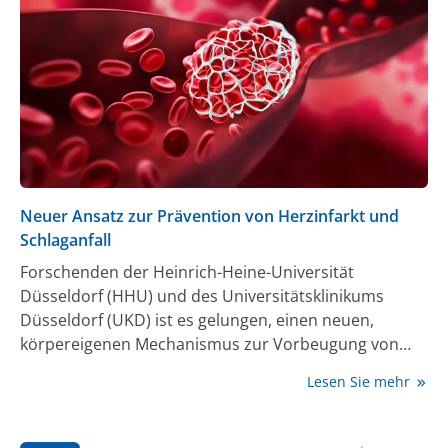
Leistungsfähigkeit führender Blutbiomarker über den
gesamten Verlauf der Alzheimer-Erkrankung zu
vergleichen.
Neuer Ansatz zur Prävention von Herzinfarkt und
Schlaganfall
Forschenden der Heinrich-Heine-Universität
Düsseldorf (HHU) und des Universitätsklinikums
Düsseldorf (UKD) ist es gelungen, einen neuen,
körpereigenen Mechanismus zur Vorbeugung von
Schlaganfällen nachzuweisen. Sie konnten zeigen,
Lesen Sie mehr
dass der Botenstoff S1P als biologischer Schutzschild
vor Schlaganfällen fungieren kann. Ihre Ergebnisse
veröffentlichen die Forschenden in der Fachzeitschrift