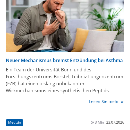
Neuer Mechanismus bremst Entzündung bei Asthma
Ein Team der Universität Bonn und des
Forschungszentrums Borstel, Leibniz Lungenzentrum
(FZB) hat einen bislang unbekannten
Wirkmechanismus eines synthetischen Peptids
entdeckt, der die überschießenden
Lesen Sie mehr
Entzündungsreaktionen bei allergischem Asthma
abschwächt. Dabei wird ein zentraler
Entzündungsschalter des Immunsystems gezielt
|
Medizin
3 Min
23.07.2026
gehemmt und eröffnet neue Ansatzpunkte zur