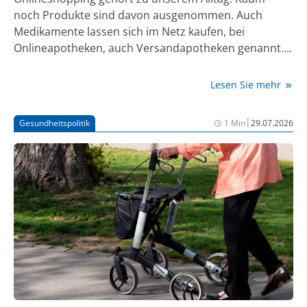
noch Produkte sind davon ausgenommen. Auch
Medikamente lassen sich im Netz kaufen, bei
Onlineapotheken, auch Versandapotheken genannt.
Dort kann man sich frei verkäufliches Nasenspray
genauso wie Blutdrucksenker auf Rezept ordern und
Lesen Sie mehr
nach Hause liefern lassen. Warum sich ein
Preisvergleich lohnt, wie ein Rezept online eingereicht
|
Gesundheitspolitik
1 Min
29.07.2026
wird oder wem man Fragen zur richtigen Einnahme
stellen kann, erfahren Sie hier.