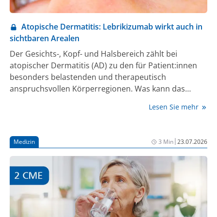
Atopische Dermatitis: Lebrikizumab wirkt auch in
sichtbaren Arealen
Der Gesichts-, Kopf- und Halsbereich zählt bei
atopischer Dermatitis (AD) zu den für Patient:innen
besonders belastenden und therapeutisch
anspruchsvollen Körperregionen. Was kann das
Firstline-Biologikum Lebrikizumab hier leisten? Bei
Lesen Sie mehr
einem Pressegespräch von Almirall im Rahmen der
30. Fortbildungswoche für praktische Dermatologie
und Venerologie (FOBI) in München erläuterte Prof.
|
Medizin
3 Min
23.07.2026
Dr. Dr. Andeas Wollenberg (Augsburg/München),
warum Lebrikizumab einen Unterschied machen
kann, und stellte zudem neue Daten aus der
Langzeitstudie ADlong vor.