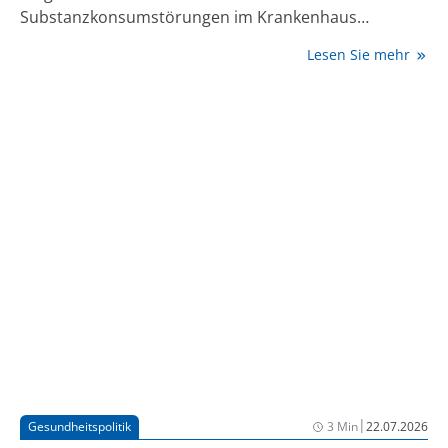
Substanzkonsumstörungen im Krankenhaus
behandelt. Dies zeigt eine große schwedische
Lesen Sie mehr
Registerstudie unter Beteiligung des Zentralinstituts
für Seelische Gesundheit (ZI). Die Forschenden
untersuchten erstmals, wie sich die beobachteten
Zusammenhänge nach dem Absetzen der
Medikamente entwickeln. Dabei zeigte sich, dass die
Verringerung alkoholbezogener
Krankenhausaufnahmen zunächst noch bis zu sechs
Monate nach Therapieende nachweisbar war, nach
zwölf Monaten jedoch nicht mehr. Die Ergebnisse
wurden in der Fachzeitschrift The Lancet Psychiatry
veröffentlicht [1].
|
Gesundheitspolitik
3 Min
22.07.2026