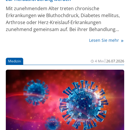
Mit zunehmendem Alter treten chronische
Erkrankungen wie Bluthochdruck, Diabetes mellitus,
Arthrose oder Herz-Kreislauf-Erkrankungen
zunehmend gemeinsam auf. Bei ihrer Behandlung
werden dann meist mehrere Medikamente
Lesen Sie mehr
eingesetzt. Dadurch wächst die Zahl der täglich
eingenommenen Arzneimittel und mit ihr das Risiko
für Wechselwirkungen, Nebenwirkungen und
|
Medizin
4 Min
26.07.2026
Fehlanwendungen. Polypharmazie gehört deshalb zu
den zentralen Herausforderungen der Geriatrie.
Heute geht es allerdings nicht mehr nur darum,
Krankheiten optimal zu behandeln, sondern auch
darum, regelmäßig zu prüfen, welche Medikamente
den Patient:innen tatsächlich noch nutzen und
welche möglicherweise mehr schaden als nützen.