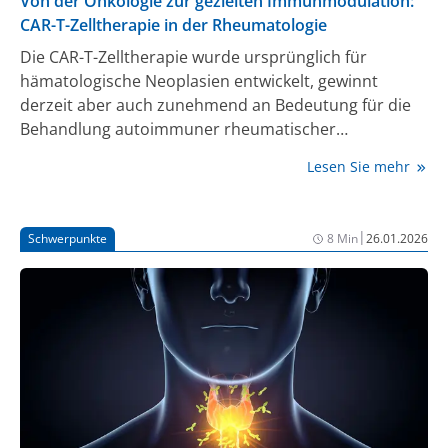
Von der Onkologie zur gezielten Immunmodulation:
CAR-T-Zelltherapie in der Rheumatologie
Die CAR-T-Zelltherapie wurde ursprünglich für
hämatologische Neoplasien entwickelt, gewinnt
derzeit aber auch zunehmend an Bedeutung für die
Behandlung autoimmuner rheumatischer
Erkrankungen. Durch eine genetische
Lesen Sie mehr
Umprogrammierung von T-Zellen werden
Autoantikörper-produzierende B-Zellen gezielt
eliminiert. Erste klinische Studien berichten über
|
Schwerpunkte
8 Min
26.01.2026
rasche und anhaltende Remissionen mit
Normalisierung immunologischer Parameter. Die
klinische Anwendung befindet sich aber noch in
einem frühen Entwicklungsstadium und ist mit
Herausforderungen wie Sicherheitsrisiken, hohen
Kosten und komplexer Herstellung verbunden.
Ergänzend werden CAR-basierte Plattformen der
nächsten Generation, darunter genetisch modifizierte
natürliche Killerzellen (CAR-NK-Zellen), chimäre