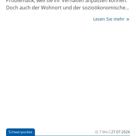
Problematik, weil sie ihr Verhalten anpassen können.
Doch auch der Wohnort und der sozioökonomische
Status entscheiden mit, wie verwundbar jemand bei
Lesen Sie mehr
Hitze ist.
|
Schwerpunkte
7 Min
27.07.2026