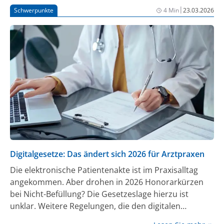
die Entzündungen, Stoffwechsel und mitochondriale
|
Schwerpunkte
4 Min
23.03.2026
Funktionen steuern. Diese vielfältigen Wirkungen
unterstreichen seine integrative Bedeutung für
Gesundheit und Homöostase. Somit ist Melatonin ein
Molekül, das klassische endokrine Funktionen mit
lokal wirksamen zellprotektiven Mechanismen
verbindet.
Digitalgesetze: Das ändert sich 2026 für Arztpraxen
Die elektronische Patientenakte ist im Praxisalltag
angekommen. Aber drohen in 2026 Honorarkürzen
bei Nicht-Befüllung? Die Gesetzeslage hierzu ist
unklar. Weitere Regelungen, die den digitalen
Austausch zwischen Ärzt:innen und Patient:innen