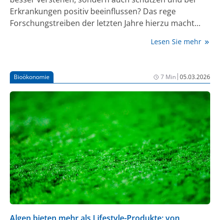
Erkrankungen positiv beeinflussen? Das rege
Forschungstreiben der letzten Jahre hierzu macht
beeindruckende Fortschritte. Sie eröffnen zahlreiche
Lesen Sie mehr
vielversprechende Optionen in der neurologischen
Therapie.
|
Bioökonomie
7 Min
05.03.2026
Algen bieten mehr als Lifestyle-Produkte: von