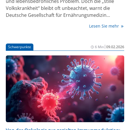
und lebensbedrohliches Problem. Doch die „stille
Volkskrankheit“ bleibt oft unbeachtet, warnt die
Deutsche Gesellschaft für Ernährungsmedizin
(DGEM). Durch systematische leitliniengerechte
Lesen Sie mehr
Ernährungstherapie wären jährlich 50.000 Todesfälle
vermeidbar.
|
Schwerpunkte
6 Min
09.02.2026