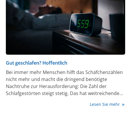
Weltgesundheitsorganisation (WHO) zählt die
antimikrobielle Resistenz zu den wichtigsten globalen
Gesundheitsbedrohungen. In Europa werden jährlich
mehr als 35.000 Todesfälle direkt mit resistenten
Erregern assoziiert [2].
Gut geschlafen? Hoffentlich
Bei immer mehr Menschen hilft das Schäfchenzählen
nicht mehr und macht die dringend benötigte
Nachtruhe zur Herausforderung: Die Zahl der
Schlafgestörten steigt stetig. Das hat weitreichende
medizinische und gesellschaftliche Konsequenzen.
Lesen Sie mehr