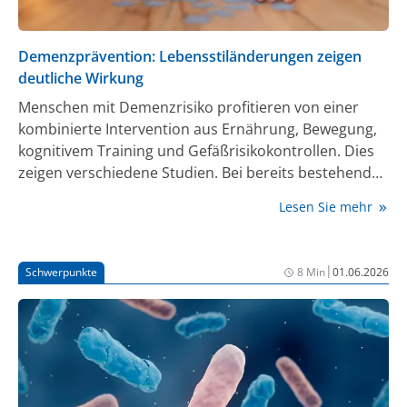
Demenzprävention: Lebensstiländerungen zeigen
deutliche Wirkung
Menschen mit Demenzrisiko profitieren von einer
kombinierte Intervention aus Ernährung, Bewegung,
kognitivem Training und Gefäßrisikokontrollen. Dies
zeigen verschiedene Studien. Bei bereits bestehender
Demenz konnten die Wirkstoffe Lecanemab und
Lesen Sie mehr
Donanemab überzeugen, während Semaglutid zuletzt
enttäuschende Ergebnisse lieferte.
|
Schwerpunkte
8 Min
01.06.2026