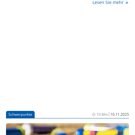
Lesen Sie mehr
auf die medizinische Bedürftigkeit der Patienten, und
die Qualität der Versorgung in den Vordergrund
stellen [1].“ Ein halbes Jahr nach seinem Ausscheiden
aus der Bundespolitik sprach seine Nachfolgerin, Nina
Warken (CDU), auf dem 48. Deutschen
Krankenhaustag, der im Rahmen der
Medizintechnikmesse Medica in Düsseldorf stattfand,
über notwendige Anpassungen der Reform.
|
Schwerpunkte
10 Min
10.11.2025