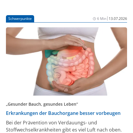
eingesetzt. Dadurch wächst die Zahl der täglich
eingenommenen Arzneimittel und mit ihr das Risiko
für Wechselwirkungen, Nebenwirkungen und
|
Schwerpunkte
6 Min
13.07.2026
Fehlanwendungen. Polypharmazie gehört deshalb zu
den zentralen Herausforderungen der Geriatrie.
Heute geht es allerdings nicht mehr nur darum,
Krankheiten optimal zu behandeln, sondern auch
darum, regelmäßig zu prüfen, welche Medikamente
den Patient:innen tatsächlich noch nutzen und
welche möglicherweise mehr schaden als nützen.
„Gesunder Bauch, gesundes Leben“
Erkrankungen der Bauchorgane besser vorbeugen
Bei der Prävention von Verdauungs- und
Stoffwechselkrankheiten gibt es viel Luft nach oben.