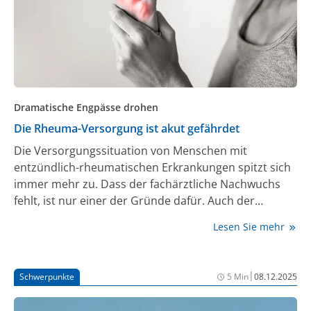
betrifft, sondern vielfältige weitere Auswirkungen auf
den Körper und das Wohlbefinden haben kann.
Dramatische Engpässe drohen
Die Rheuma-Versorgung ist akut gefährdet
Die Versorgungssituation von Menschen mit
entzündlich-rheumatischen Erkrankungen spitzt sich
immer mehr zu. Dass der fachärztliche Nachwuchs
fehlt, ist nur einer der Gründe dafür. Auch der
demographische Wandel und besonders der bis dato
Lesen Sie mehr
zu gering bewertete Stellenwert der Rheumatologie
spielen zentrale Rollen. Allen in allem gesehen ist
dringendes Handeln erforderlich, um eine
|
Schwerpunkte
5 Min
08.12.2025
dramatische Unterversorgung der Rheuma-
Patient:innen in Deutschland zu verhindern.