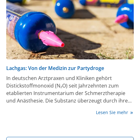
Lachgas: Von der Medizin zur Partydroge
In deutschen Arztpraxen und Kliniken gehört
Distickstoffmonoxid (N₂O) seit Jahrzehnten zum
etablierten Instrumentarium der Schmerztherapie
und Anästhesie. Die Substanz überzeugt durch ihre
einzigartige Pharmakokinetik: Schneller
Lesen Sie mehr
Wirkungseintritt gepaart mit ebenso rascher
Elimination macht sie zu einem wertvollen Werkzeug
bei kurzen Eingriffen und der Behandlung akuter
Schmerzzustände [1]. In den letzten Jahren hat sich