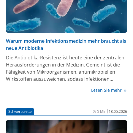
Warum moderne Infektionsmedizin mehr braucht als
neue Antibiotika
Die Antibiotika-Resistenz ist heute eine der zentralen
Herausforderungen in der Medizin. Gemeint ist die
Fähigkeit von Mikroorganismen, antimikrobiellen
Wirkstoffen auszuweichen, sodass Infektionen
persistieren, schwerer behandelbar werden und mit
Lesen Sie mehr
erhöhter Morbidität und Mortalität einhergehen [1].
Was früher als kalkulierbare Routineinfektion galt,
kann heute bei Patient:innen mit Komorbiditäten,
|
Schwerpunkte
5 Min
18.05.2026
Immunsuppression oder wiederholten
Krankenhausaufenthalten rasch zur therapeutischen
Herausforderung werden. Die